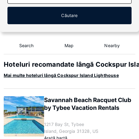
Căutare
Search
Map
Nearby
Hoteluri recomandate lângă Cockspur Isl
Mai multe hoteluri lângă Cockspur Island Lighthouse
Savannah Beach Racquet Club
by Tybee Vacation Rentals
1217 Bay St, Tybee
Island, Georgia 31328, US
Arată hartă