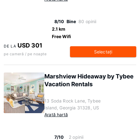
8/10
Bine
80 opinii
2.1 km
Free Wifi
USD 301
DE LA
Selectaţi
pe cameră / pe noapte
Marshview Hideaway by Tybee
Vacation Rentals
13 Soda Rock Lane, Tybee
Island, Georgia 31328, US
Arată hartă
7/10
2 opinii