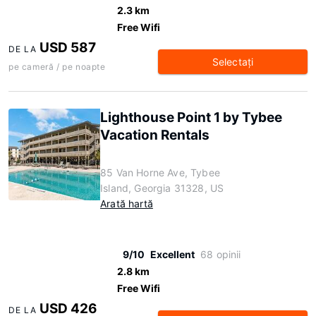
2.3 km
Free Wifi
USD 587
DE LA
Selectaţi
pe cameră / pe noapte
Lighthouse Point 1 by Tybee
Vacation Rentals
85 Van Horne Ave, Tybee
Island, Georgia 31328, US
Arată hartă
9/10
Excellent
68 opinii
2.8 km
Free Wifi
USD 426
DE LA