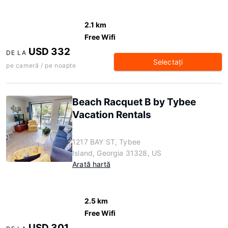
2.1 km
Free Wifi
USD 332
DE LA
Selectaţi
pe cameră / pe noapte
Beach Racquet B by Tybee
Vacation Rentals
1217 BAY ST, Tybee
Island, Georgia 31328, US
Arată hartă
2.5 km
Free Wifi
USD 301