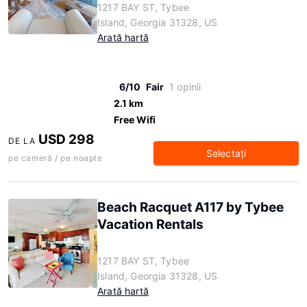
1217 BAY ST, Tybee
Island, Georgia 31328, US
Arată hartă
6/10
Fair
1 opinii
2.1 km
Free Wifi
USD 298
DE LA
Selectaţi
pe cameră / pe noapte
Beach Racquet A117 by Tybee
Vacation Rentals
1217 BAY ST, Tybee
Island, Georgia 31328, US
Arată hartă