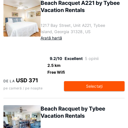
Beach Racquet A221 by Tybee
Vacation Rentals
1217 Bay Street, Unit A221, Tybee
Island, Georgia 31328, US
Arată hartă
9.2/10
Excellent
5 opinii
2.5 km
Free Wifi
USD 371
DE LA
Selectaţi
pe cameră / pe noapte
Beach Racquet by Tybee
Vacation Rentals