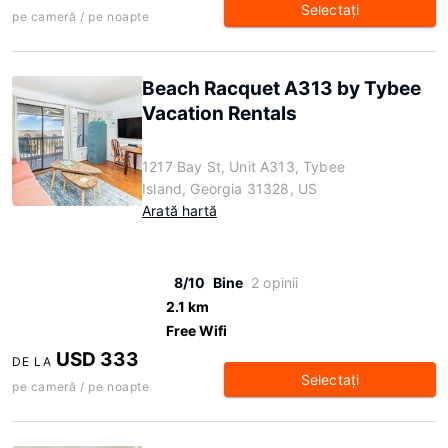
Selectaţi
pe cameră / pe noapte
Beach Racquet A313 by Tybee
Vacation Rentals
1217 Bay St, Unit A313, Tybee
Island, Georgia 31328, US
Arată hartă
8/10
Bine
2 opinii
2.1 km
Free Wifi
USD 333
DE LA
Selectaţi
pe cameră / pe noapte