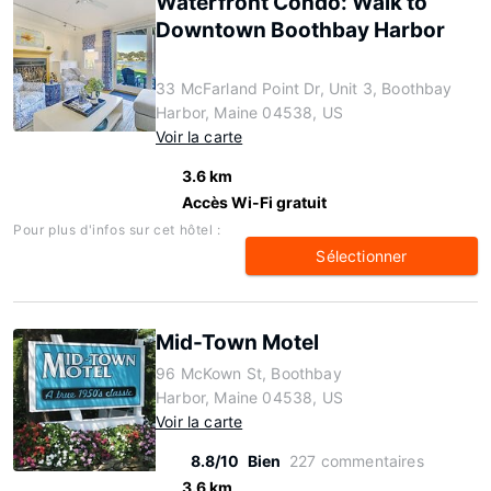
Waterfront Condo: Walk to
Downtown Boothbay Harbor
33 McFarland Point Dr, Unit 3, Boothbay
Harbor, Maine 04538, US
Voir la carte
3.6 km
Accès Wi-Fi gratuit
Pour plus d'infos sur cet hôtel :
Sélectionner
Mid-Town Motel
96 McKown St, Boothbay
Harbor, Maine 04538, US
Voir la carte
8.8/10
Bien
227 commentaires
3.6 km