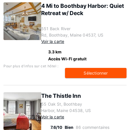
4 Mi to Boothbay Harbor: Quiet
Retreat w/ Deck
551 Back River
Rd, Boothbay, Maine 04537, US
Voir la carte
3.3 km
Accès Wi-Fi gratuit
Pour plus d'infos sur cet hôtel :
Sélectionner
The Thistle Inn
55 Oak St, Boothbay
Harbor, Maine 04538, US
Voir la carte
7.6/10
Bien
86 commentaires