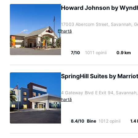
Howard Johnson by Wynd
17003 Abercorn Street, Savannah, G
hartă
7/10
1011 opinii
0.9 km
SpringHill Suites by Marrio
4 Gateway Blvd E Exit 94, Savannah
hartă
8.4/10
Bine
1012 opinii
1.4