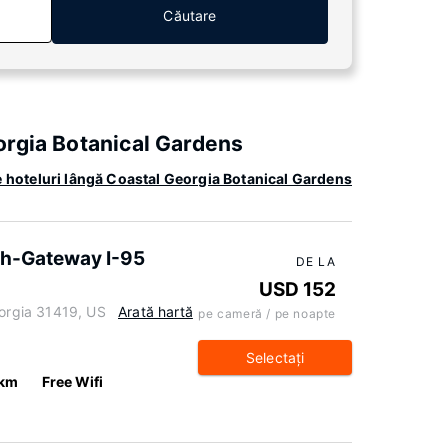
Căutare
orgia Botanical Gardens
 hoteluri lângă Coastal Georgia Botanical Gardens
h-Gateway I-95
DE LA
USD 152
rgia 31419, US
Arată hartă
pe cameră / pe noapte
Selectaţi
 km
Free Wifi