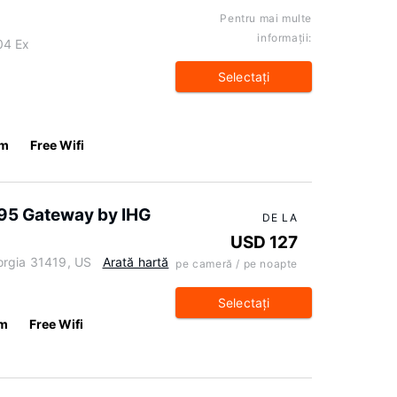
Pentru mai multe
informaţii:
04 Ex
Selectaţi
km
Free Wifi
-95 Gateway by IHG
DE LA
USD 127
orgia 31419, US
Arată hartă
pe cameră / pe noapte
Selectaţi
km
Free Wifi