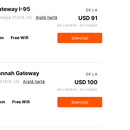
ateway I-95
DE LA
eorgia 31419, US
Arată hartă
USD 91
pe cameră / pe noapte
km
Free Wifi
Selectaţi
annah Gateway
DE LA
 31419, US
Arată hartă
USD 100
pe cameră / pe noapte
 km
Free Wifi
Selectaţi