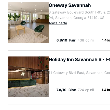
Oneway Savannah
3 gateway Boulevard South I-95 & 2
94, Savannah, Georgia 31419, US
Arată hartă
6.8/10
Fair
438 opinii
1.4 
Holiday Inn Savannah S - I
11 Gateway Blvd East, Savannah, Ge
7.8/10
Bine
724 opinii
1.4 