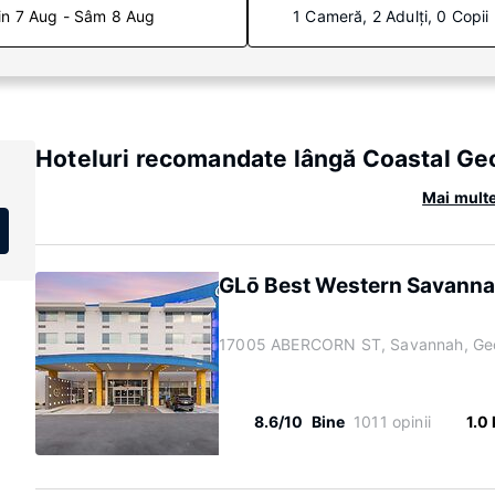
in 7 Aug - Sâm 8 Aug
1 Cameră, 2 Adulți, 0 Copii
Hoteluri recomandate lângă Coastal Ge
Mai multe
GLō Best Western Savanna
17005 ABERCORN ST, Savannah, Geo
8.6/10
Bine
1011 opinii
1.0