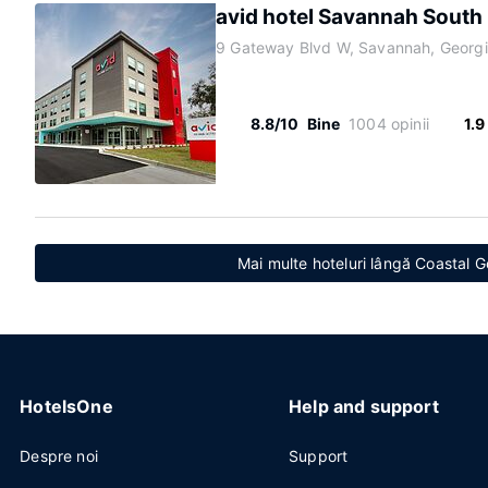
avid hotel Savannah South
9 Gateway Blvd W, Savannah, Georg
8.8/10
Bine
1004 opinii
1.9
Mai multe hoteluri lângă Coastal 
HotelsOne
Help and support
Despre noi
Support