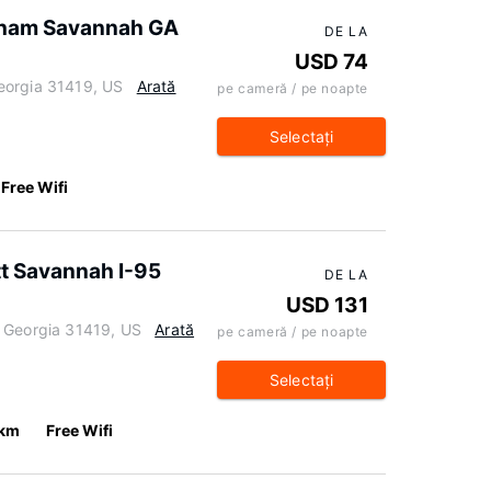
ham Savannah GA
DE LA
USD 74
eorgia 31419, US
Arată
pe cameră / pe noapte
Selectaţi
Free Wifi
tt Savannah I-95
DE LA
USD 131
, Georgia 31419, US
Arată
pe cameră / pe noapte
Selectaţi
 km
Free Wifi