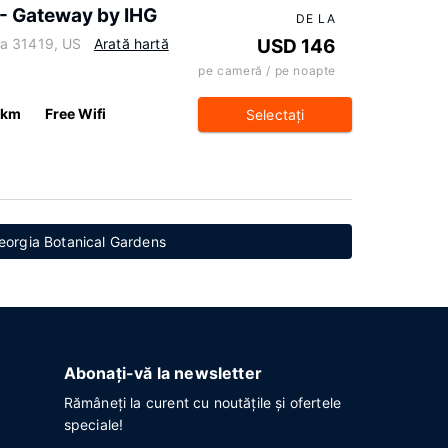
 - Gateway by IHG
DE LA
ia 31419, US
Arată hartă
USD 146
pe cameră / pe noapte
 km
Free Wifi
Selectaţi
Georgia Botanical Gardens
Abonați-vă la newsletter
Rămâneți la curent cu noutățile și ofertele
speciale!