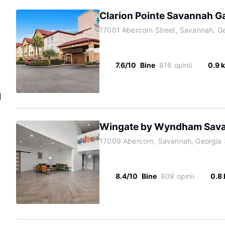
Clarion Pointe Savannah G
17001 Abercorn Street, Savannah, G
7.6/10
Bine
816 opinii
0.9 
l
Wingate by Wyndham Sav
17009 Abercorn, Savannah, Georgia
8.4/10
Bine
809 opinii
0.8