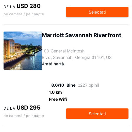
USD 280
DE LA
Selectaţi
pe cameră / pe noapte
Marriott Savannah Riverfront
100 General Mcintosh
Blvd, Savannah, Georgia 31401, US
Arată hartă
8.6/10
Bine
2227 opinii
1.0 km
Free Wifi
USD 295
DE LA
Selectaţi
pe cameră / pe noapte