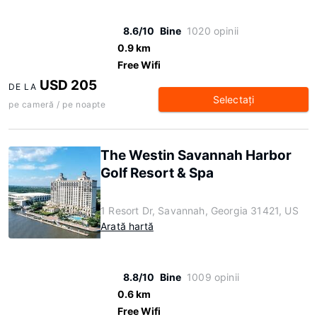
8.6/10
Bine
1020 opinii
0.9 km
Free Wifi
USD 205
DE LA
Selectaţi
pe cameră / pe noapte
The Westin Savannah Harbor
Golf Resort & Spa
1 Resort Dr, Savannah, Georgia 31421, US
Arată hartă
8.8/10
Bine
1009 opinii
0.6 km
Free Wifi