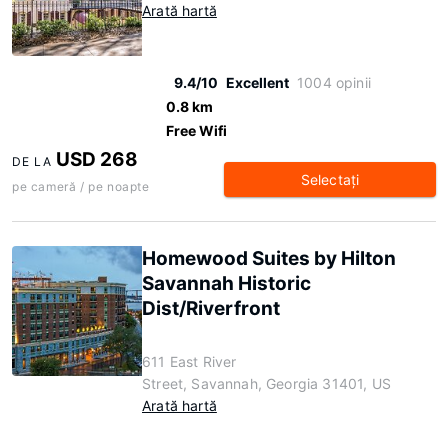
Arată hartă
9.4/10
Excellent
1004 opinii
0.8 km
Free Wifi
USD 268
DE LA
Selectaţi
pe cameră / pe noapte
Homewood Suites by Hilton
Savannah Historic
Dist/Riverfront
611 East River
Street, Savannah, Georgia 31401, US
Arată hartă