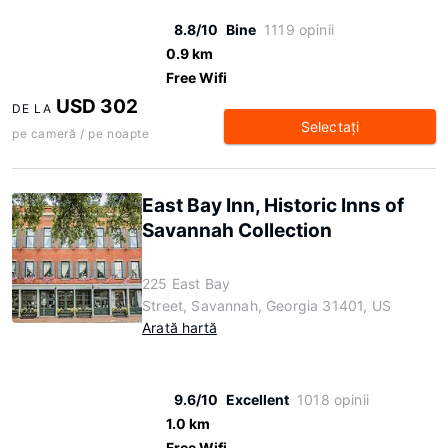
8.8/10
Bine
1119 opinii
0.9 km
Free Wifi
USD 302
DE LA
Selectaţi
pe cameră / pe noapte
East Bay Inn, Historic Inns of
Savannah Collection
225 East Bay
Street, Savannah, Georgia 31401, US
Arată hartă
9.6/10
Excellent
1018 opinii
1.0 km
Free Wifi