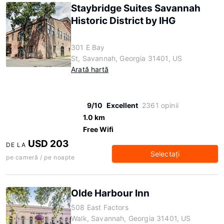
Staybridge Suites Savannah
Historic District by IHG
301 E Bay
St, Savannah, Georgia 31401, US
Arată hartă
9/10
Excellent
2361 opinii
1.0 km
Free Wifi
USD 203
DE LA
Selectaţi
pe cameră / pe noapte
Olde Harbour Inn
508 East Factors
Walk, Savannah, Georgia 31401, US