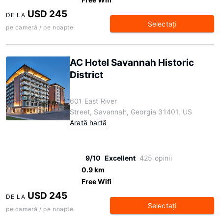
USD 245
DE LA
Selectaţi
pe cameră / pe noapte
AC Hotel Savannah Historic
District
601 East River
Street, Savannah, Georgia 31401, US
Arată hartă
9/10
Excellent
425 opinii
0.9 km
Free Wifi
USD 245
DE LA
Selectaţi
pe cameră / pe noapte