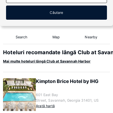
Căutare
Search
Map
Nearby
Hoteluri recomandate lângă Club at Sava
Mai multe hoteluri lângă Club at Savannah Harbor
Kimpton Brice Hotel by IHG
601 East Bay
Street, Savannah, Georgia 31401, US
Arată hartă