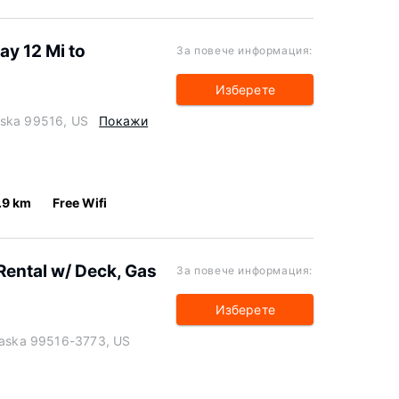
y 12 Mi to
За повече информация:
Изберете
aska 99516, US
Покажи
.9 km
Free Wifi
ental w/ Deck, Gas
За повече информация:
Изберете
Alaska 99516-3773, US