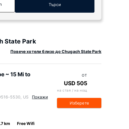
n
Търси
 State Park
Повече хотели близо до Chugach State Park
 ~ 15 Mi to
ОТ
USD 505
на стая / на нощ
99516-5530, US
Покажи
Изберете
.7 km
Free Wifi