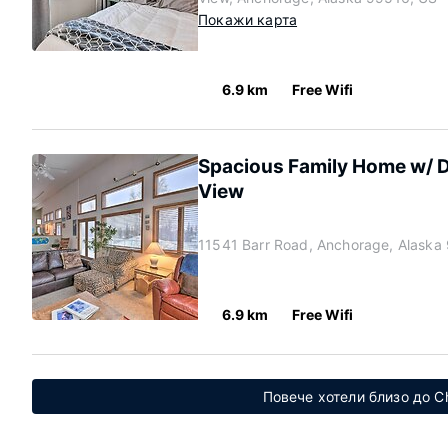
Покажи карта
6.9 km
Free Wifi
Spacious Family Home w/ De
View
11541 Barr Road, Anchorage, Alaska
6.9 km
Free Wifi
Повече хотели близо до C