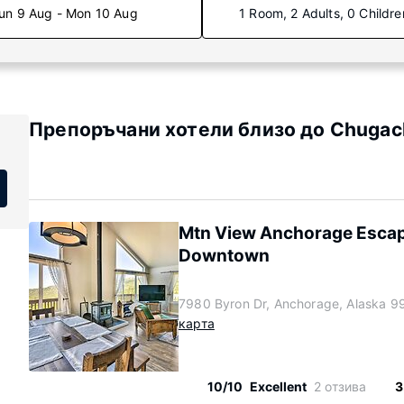
un 9 Aug - Mon 10 Aug
1 Room, 2 Adults, 0 Childre
Препоръчани хотели близо до Chugach
Mtn View Anchorage Escape
Downtown
7980 Byron Dr, Anchorage, Alaska 
карта
10/10
Excellent
2 отзива
3