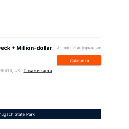
ck + Million-dollar
За повече информация:
Изберете
 99516, US
Покажи карта
hugach State Park