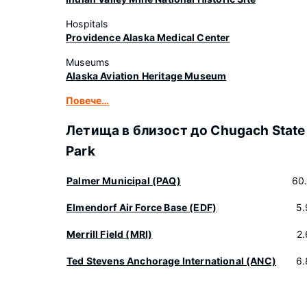
Hospitals
Providence Alaska Medical Center
Museums
Alaska Aviation Heritage Museum
Повече…
Летища в близост до Chugach State
Park
Palmer Municipal (PAQ)
60
Elmendorf Air Force Base (EDF)
5.
Merrill Field (MRI)
2
Ted Stevens Anchorage International (ANC)
6.