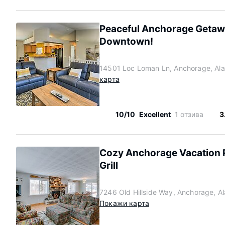
Peaceful Anchorage Getawa
Downtown!
14501 Loc Loman Ln, Anchorage, Al
карта
10/10
Excellent
1 отзива
3
Cozy Anchorage Vacation R
Grill
7246 Old Hillside Way, Anchorage, 
Покажи карта