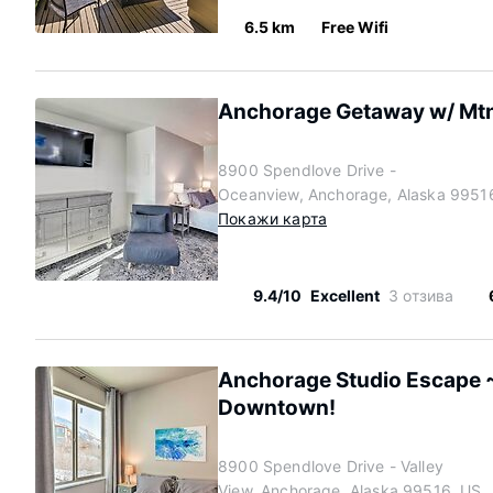
6.5 km
Free Wifi
Anchorage Getaway w/ Mtn 
8900 Spendlove Drive -
Oceanview, Anchorage, Alaska 9951
Покажи карта
9.4/10
Excellent
3 отзива
Anchorage Studio Escape ~
Downtown!
8900 Spendlove Drive - Valley
View, Anchorage, Alaska 99516, US