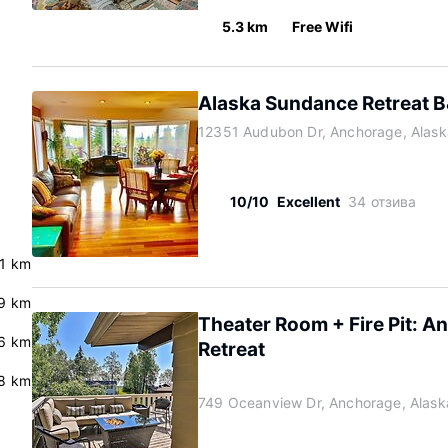
5.3 km
Free Wifi
Alaska Sundance Retreat 
12351 Audubon Dr, Anchorage, Alas
10/10
Excellent
34 отзива
.1 km
9 km
Theater Room + Fire Pit: A
.6 km
Retreat
8 km
749 Oceanview Dr, Anchorage, Alas