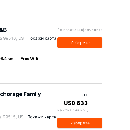
B&B
За повече информация:
ka 99516, US
Покажи карта
Изберете
6.4 km
Free Wifi
nchorage Family
ОТ
USD 633
на стая / на нощ
ka 99515, US
Покажи карта
Изберете