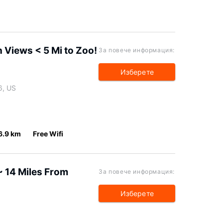
Views < 5 Mi to Zoo!
За повече информация:
Изберете
6, US
6.9 km
Free Wifi
 14 Miles From
За повече информация:
Изберете