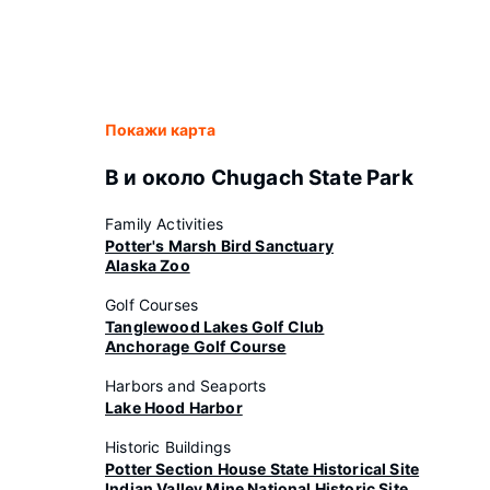
Покажи карта
В и около Chugach State Park
Family Activities
Potter's Marsh Bird Sanctuary
Alaska Zoo
Golf Courses
Tanglewood Lakes Golf Club
Anchorage Golf Course
Harbors and Seaports
Lake Hood Harbor
Historic Buildings
Potter Section House State Historical Site
Indian Valley Mine National Historic Site