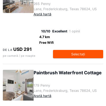
265 Penny
Lane, Fredericksburg, Texas 78624, US
Arată hartă
10/10
Excellent
1 opinii
4.7 km
Free Wifi
USD 291
DE LA
Selectaţi
pe cameră / pe noapte
Paintbrush Waterfront Cottage
179 Penny
Lane, Fredericksburg, Texas 78624, US
Arată hartă