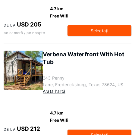
4.7 km
Free Wifi
USD 205
DE LA
Selectaţi
pe cameră / pe noapte
Verbena Waterfront With Hot
Tub
243 Penny
Lane, Fredericksburg, Texas 78624, US
Arată hartă
4.7 km
Free Wifi
USD 212
DE LA
Selectaţi