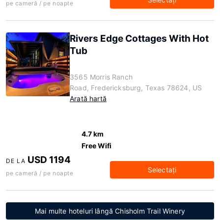
pe cameră / pe noapte
Rivers Edge Cottages With Hot
Tub
3565 Morris Ranch
Road, Fredericksburg, Texas 78624, US
Arată hartă
4.7 km
Free Wifi
USD 1194
DE LA
Selectaţi
pe cameră / pe noapte
Mai multe hoteluri lângă Chisholm Trail Winery