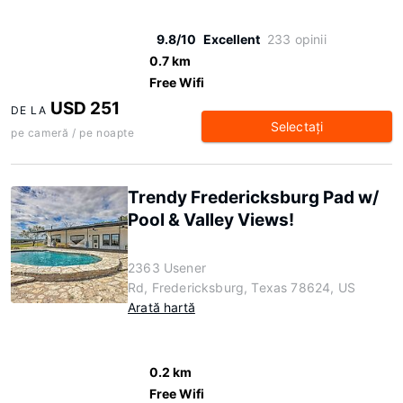
9.8/10
Excellent
233 opinii
0.7 km
Free Wifi
USD 251
DE LA
Selectaţi
pe cameră / pe noapte
Trendy Fredericksburg Pad w/
Pool & Valley Views!
2363 Usener
Rd, Fredericksburg, Texas 78624, US
Arată hartă
0.2 km
Free Wifi