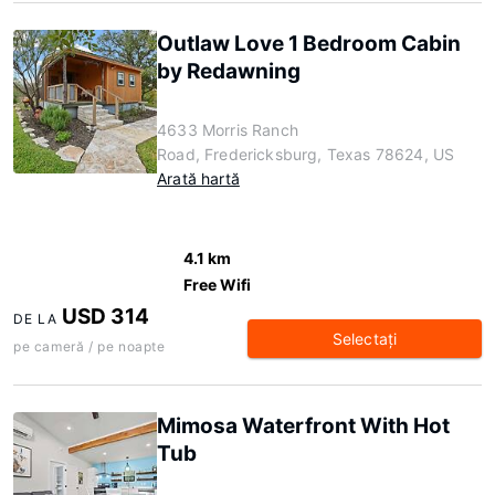
Outlaw Love 1 Bedroom Cabin
by Redawning
4633 Morris Ranch
Road, Fredericksburg, Texas 78624, US
Arată hartă
4.1 km
Free Wifi
USD 314
DE LA
Selectaţi
pe cameră / pe noapte
Mimosa Waterfront With Hot
Tub