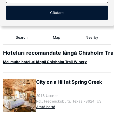
Căutare
Search
Map
Nearby
Hoteluri recomandate lângă Chisholm Tra
Mai multe hoteluri lângă Chisholm Trail Winery
City on a Hill at Spring Creek
2918 Usener
Rd., Fredericksburg, Texas 78624, US
Arată hartă