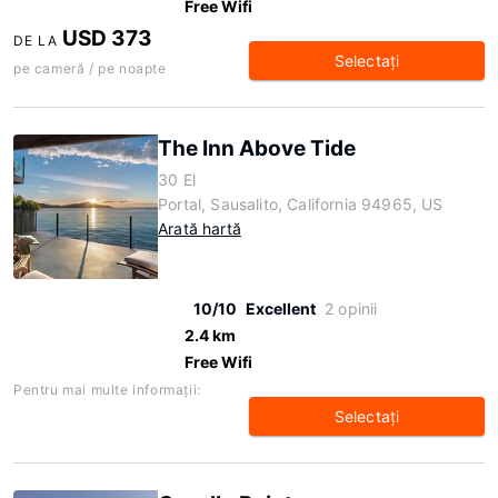
Free Wifi
USD 373
DE LA
Selectaţi
pe cameră / pe noapte
The Inn Above Tide
30 El
Portal, Sausalito, California 94965, US
Arată hartă
10/10
Excellent
2 opinii
2.4 km
Free Wifi
Pentru mai multe informaţii:
Selectaţi