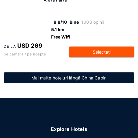
8.8/10
Bine
1008 opinii
5.1 km
Free Wifi
USD 269
DE LA
Selectaţi
pe cameră / pe noapte
Mai multe hoteluri lângă China Cabin
Explore Hotels