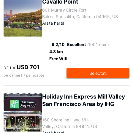
Cavallo Point
601 Murray Circle Fort
Baker, Sausalito, California 94965, US
Arată hartă
9.2/10
Excellent
1001 opinii
4.3 km
Free Wifi
USD 701
DE LA
Selectaţi
pe cameră / pe noapte
Holiday Inn Express Mill Valley
San Francisco Area by IHG
160 Shoreline Hwy, Mill
Valley, California 94941, US
Arată hartă