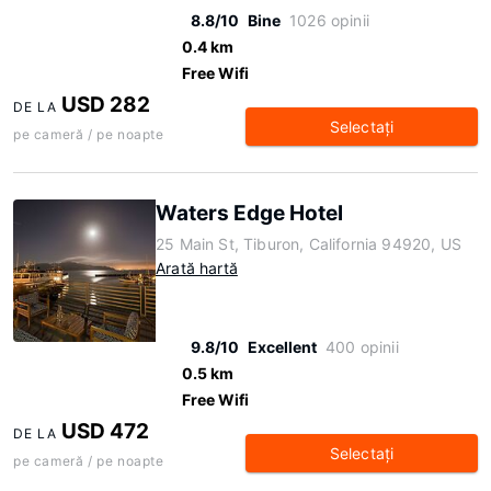
8.8/10
Bine
1026 opinii
0.4 km
Free Wifi
USD 282
DE LA
Selectaţi
pe cameră / pe noapte
Waters Edge Hotel
25 Main St, Tiburon, California 94920, US
Arată hartă
9.8/10
Excellent
400 opinii
0.5 km
Free Wifi
USD 472
DE LA
Selectaţi
pe cameră / pe noapte