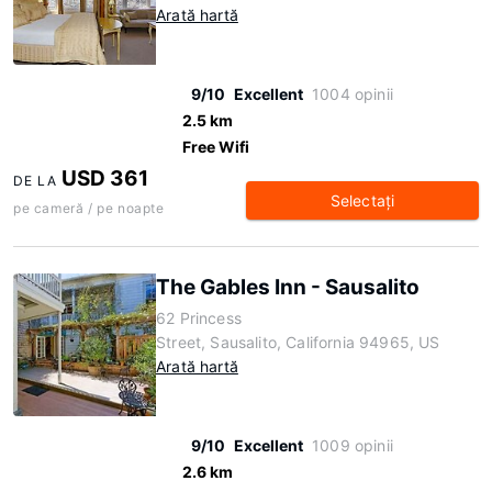
Arată hartă
9/10
Excellent
1004 opinii
2.5 km
Free Wifi
USD 361
DE LA
Selectaţi
pe cameră / pe noapte
The Gables Inn - Sausalito
62 Princess
Street, Sausalito, California 94965, US
Arată hartă
9/10
Excellent
1009 opinii
2.6 km