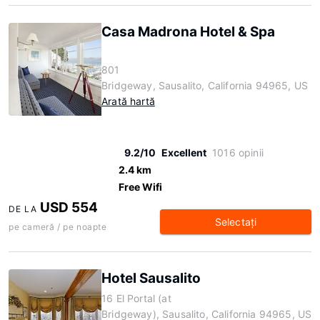
Casa Madrona Hotel & Spa
801
Bridgeway, Sausalito, California 94965, US
Arată hartă
9.2/10
Excellent
1016 opinii
2.4 km
Free Wifi
USD 554
DE LA
Selectaţi
pe cameră / pe noapte
Hotel Sausalito
16 El Portal (at
Bridgeway), Sausalito, California 94965, US