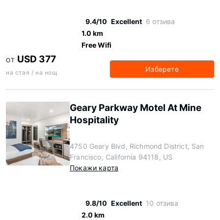
9.4/10
Excellent
6 отзива
1.0 km
Free Wifi
USD 377
ОТ
Изберете
на стая / на нощ
Geary Parkway Motel At Mine
Hospitality
4750 Geary Blvd, Richmond District, San
Francisco, California 94118, US
Покажи карта
9.8/10
Excellent
10 отзива
2.0 km