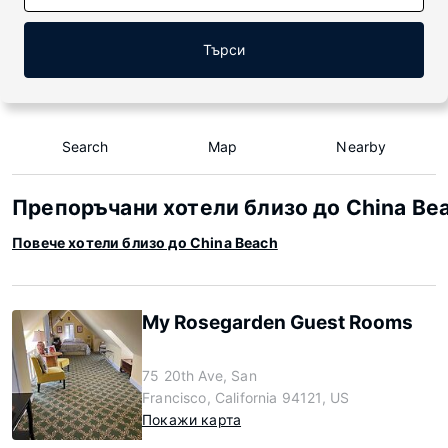
Търси
Search
Map
Nearby
Препоръчани хотели близо до China Be
Повече хотели близо до China Beach
My Rosegarden Guest Rooms
75 20th Ave, San
Francisco, California 94121, US
Покажи карта