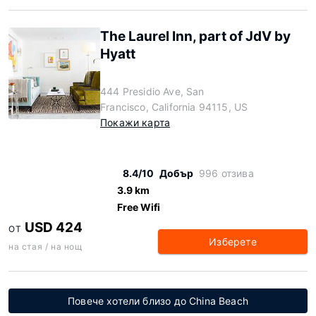
The Laurel Inn, part of JdV by
Hyatt
444 Presidio Ave, San
Francisco, California 94115, US
Покажи карта
8.4/10
Добър
996 отзива
3.9 km
Free Wifi
USD 424
ОТ
Изберете
на стая / на нощ
Повече хотели близо до China Beach