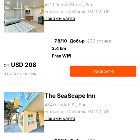
4211 Judah Street, San
Francisco, California 94122, US
Покажи карта
7.8/10
Добър
230 отзива
3.4 km
Free Wifi
USD 208
ОТ
Изберете
на стая / на нощ
The SeaScape Inn
4340 Judah St, San
Francisco, California 94122, US
Покажи карта