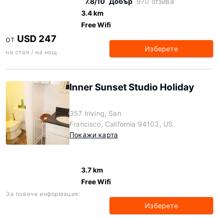
7.8/10
Добър
970 отзива
3.4 km
Free Wifi
USD 247
ОТ
Изберете
на стая / на нощ
Inner Sunset Studio Holiday
357 Iriving, San
Francisco, California 94103, US
Покажи карта
3.7 km
Free Wifi
За повече информация:
Изберете