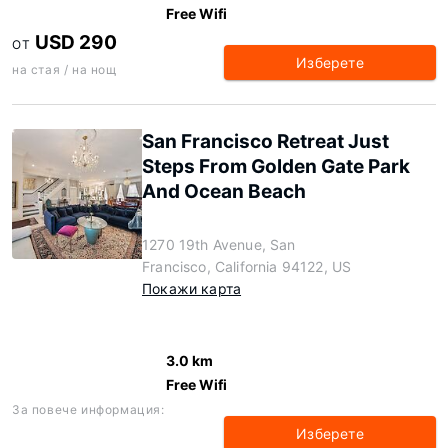
Free Wifi
USD 290
ОТ
Изберете
на стая / на нощ
San Francisco Retreat Just
Steps From Golden Gate Park
And Ocean Beach
1270 19th Avenue, San
Francisco, California 94122, US
Покажи карта
3.0 km
Free Wifi
За повече информация:
Изберете