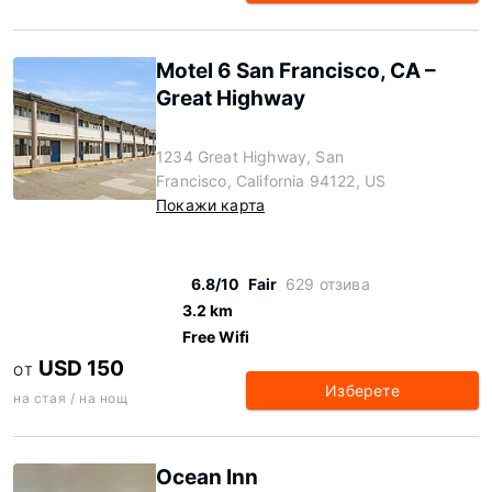
Motel 6 San Francisco, CA –
Great Highway
1234 Great Highway, San
Francisco, California 94122, US
Покажи карта
6.8/10
Fair
629 отзива
3.2 km
Free Wifi
USD 150
ОТ
Изберете
на стая / на нощ
Ocean Inn