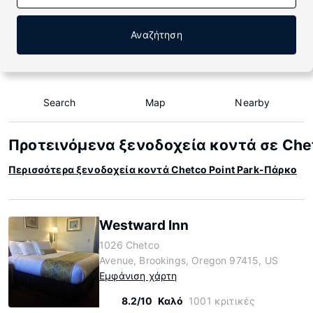
Αναζήτηση
Search
Map
Nearby
Προτεινόμενα ξενοδοχεία κοντά σε Che
Περισσότερα ξενοδοχεία κοντά Chetco Point Park-Πάρκο
Westward Inn
1026 Chetco
Avenue, Brookings, Oregon 97415, US
Εμφάνιση χάρτη
8.2/10
Καλό
1001 κριτικές