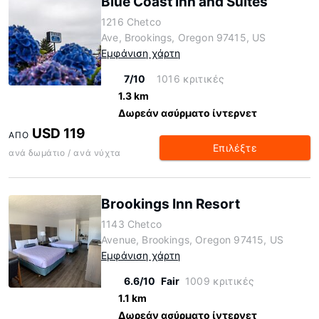
Blue Coast Inn and Suites
1216 Chetco
Ave, Brookings, Oregon 97415, US
Εμφάνιση χάρτη
7/10
1016 κριτικές
1.3 km
Δωρεάν ασύρματο ίντερνετ
USD 119
ΑΠΌ
Επιλέξτε
ανά δωμάτιο / ανά νύχτα
Brookings Inn Resort
1143 Chetco
Avenue, Brookings, Oregon 97415, US
Εμφάνιση χάρτη
6.6/10
Fair
1009 κριτικές
1.1 km
Δωρεάν ασύρματο ίντερνετ