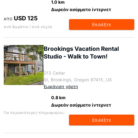
1.0 km
Δωρεάν ασύρματο ίντερνετ
USD 125
ΑΠΌ
Επιλέξτε
ανά δωμάτιο / ανά νύχτα
Brookings Vacation Rental
Studio - Walk to Town!
213 Cedar
St, Brookings, Oregon 97415, US
Εμφάνιση χάρτη
0.8 km
Δωρεάν ασύρματο ίντερνετ
Για περισσότερες πληροφορίες:
Επιλέξτε