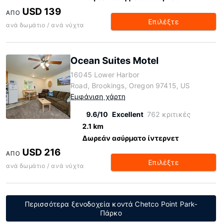
USD 139
ΑΠΌ
Επιλέξτε
ανά δωμάτιο / ανά νύχτα
Ocean Suites Motel
16045 Lower Harbor
Road, Brookings, Oregon 97415, US
Εμφάνιση χάρτη
9.6/10
Excellent
762 κριτικές
2.1 km
Δωρεάν ασύρματο ίντερνετ
USD 216
ΑΠΌ
Επιλέξτε
ανά δωμάτιο / ανά νύχτα
Περισσότερα ξενοδοχεία κοντά Chetco Point Park-
Πάρκο