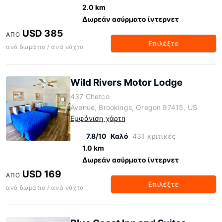
2.0 km
Δωρεάν ασύρματο ίντερνετ
USD 385
ΑΠΌ
Επιλέξτε
ανά δωμάτιο / ανά νύχτα
Wild Rivers Motor Lodge
437 Chetco
Avenue, Brookings, Oregon 97415, US
Εμφάνιση χάρτη
7.8/10
Καλό
431 κριτικές
1.0 km
Δωρεάν ασύρματο ίντερνετ
USD 169
ΑΠΌ
Επιλέξτε
ανά δωμάτιο / ανά νύχτα