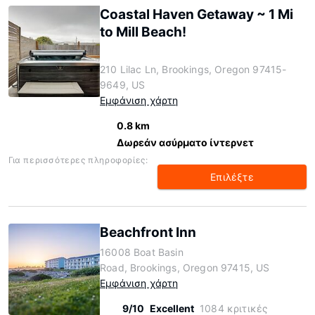
Coastal Haven Getaway ~ 1 Mi
to Mill Beach!
210 Lilac Ln, Brookings, Oregon 97415-
9649, US
Εμφάνιση χάρτη
0.8 km
Δωρεάν ασύρματο ίντερνετ
Για περισσότερες πληροφορίες:
Επιλέξτε
Beachfront Inn
16008 Boat Basin
Road, Brookings, Oregon 97415, US
Εμφάνιση χάρτη
9/10
Excellent
1084 κριτικές