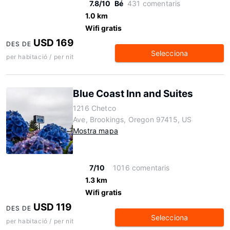
7.8/10
Bé
431 comentaris
1.0 km
Wifi gratis
USD 169
DES DE
Selecciona
per habitació / per nit
Blue Coast Inn and Suites
1216 Chetco
Ave, Brookings, Oregon 97415, US
Mostra mapa
7/10
1016 comentaris
1.3 km
Wifi gratis
USD 119
DES DE
Selecciona
per habitació / per nit