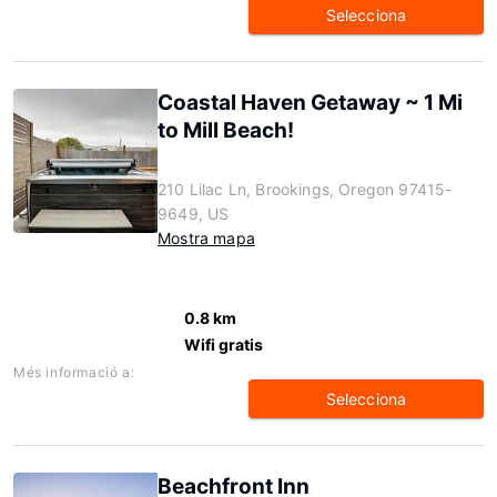
Selecciona
Coastal Haven Getaway ~ 1 Mi
to Mill Beach!
210 Lilac Ln, Brookings, Oregon 97415-
9649, US
Mostra mapa
0.8 km
Wifi gratis
Més informació a:
Selecciona
Beachfront Inn