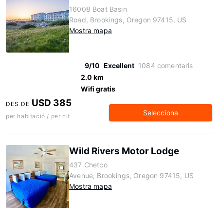
16008 Boat Basin
Road, Brookings, Oregon 97415, US
Mostra mapa
9/10
Excellent
1084 comentaris
2.0 km
Wifi gratis
USD 385
DES DE
Selecciona
per habitació / per nit
Wild Rivers Motor Lodge
437 Chetco
Avenue, Brookings, Oregon 97415, US
Mostra mapa