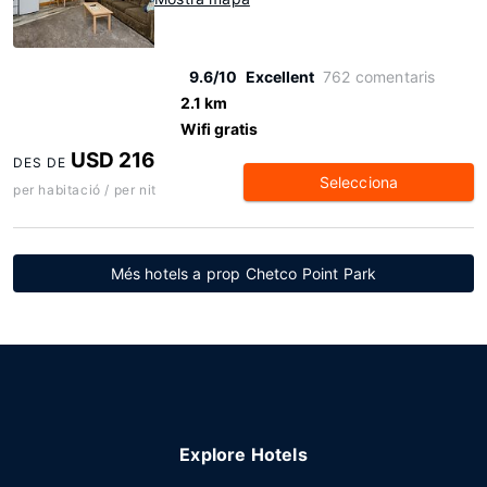
9.6/10
Excellent
762 comentaris
2.1 km
Wifi gratis
USD 216
DES DE
Selecciona
per habitació / per nit
Més hotels a prop Chetco Point Park
Explore Hotels