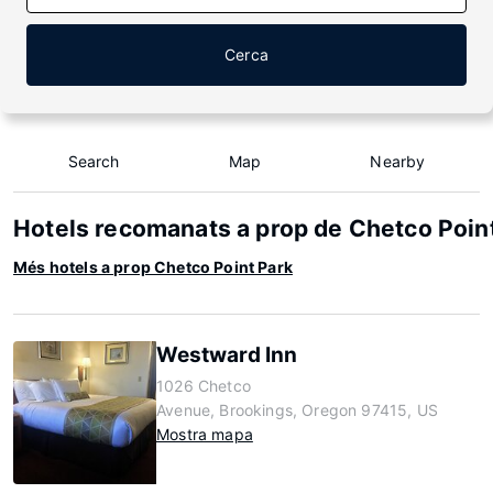
Cerca
Search
Map
Nearby
Hotels recomanats a prop de Chetco Poin
Més hotels a prop Chetco Point Park
Westward Inn
1026 Chetco
Avenue, Brookings, Oregon 97415, US
Mostra mapa