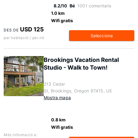
8.2/10
Bé
1001 comentaris
1.0 km
Wifi gratis
USD 125
DES DE
Selecciona
per habitació / per nit
Brookings Vacation Rental
Studio - Walk to Town!
213 Cedar
St, Brookings, Oregon 97415, US
Mostra mapa
0.8 km
Wifi gratis
Més informació a: