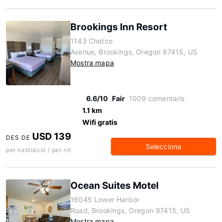
Brookings Inn Resort
1143 Chetco
Avenue, Brookings, Oregon 97415, US
Mostra mapa
6.6/10
Fair
1009 comentaris
1.1 km
Wifi gratis
USD 139
DES DE
Selecciona
per habitació / per nit
Ocean Suites Motel
16045 Lower Harbor
Road, Brookings, Oregon 97415, US
Mostra mapa