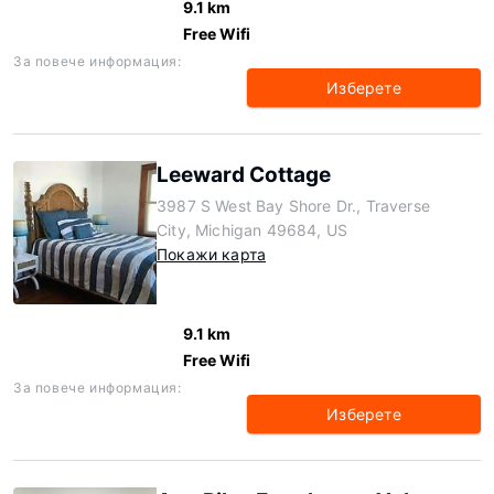
9.1 km
Free Wifi
За повече информация:
Изберете
Leeward Cottage
3987 S West Bay Shore Dr., Traverse
City, Michigan 49684, US
Покажи карта
9.1 km
Free Wifi
За повече информация:
Изберете