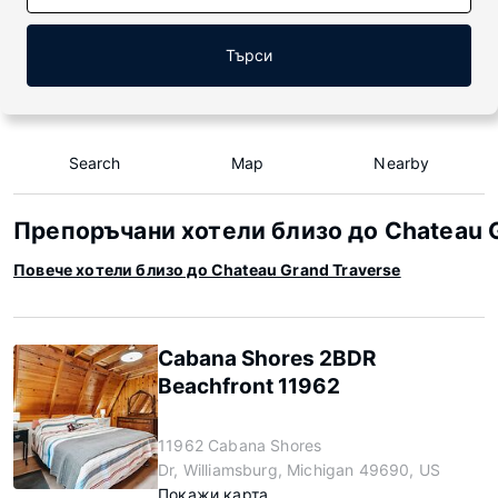
Търси
Search
Map
Nearby
Препоръчани хотели близо до Chateau 
Повече хотели близо до Chateau Grand Traverse
Cabana Shores 2BDR
Beachfront 11962
11962 Cabana Shores
Dr, Williamsburg, Michigan 49690, US
Покажи карта