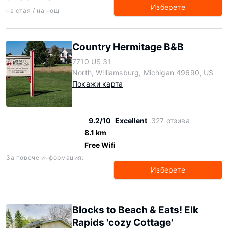
Изберете
на стая / на нощ
Country Hermitage B&B
7710 US 31
North, Williamsburg, Michigan 49690, US
Покажи карта
9.2/10
Excellent
327 отзива
8.1 km
Free Wifi
За повече информация:
Изберете
Blocks to Beach & Eats! Elk
Rapids 'cozy Cottage'