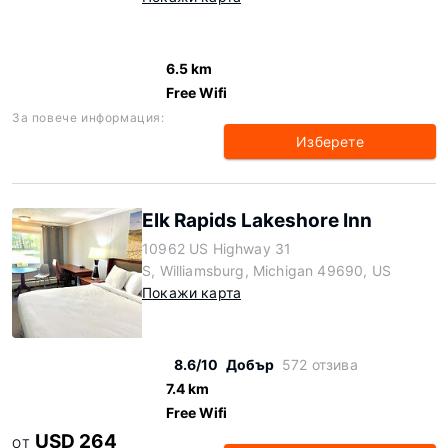
6.5 km
Free Wifi
За повече информация:
Изберете
Elk Rapids Lakeshore Inn
10962 US Highway 31
S, Williamsburg, Michigan 49690, US
Покажи карта
8.6/10
Добър
572 отзива
7.4 km
Free Wifi
USD 264
ОТ