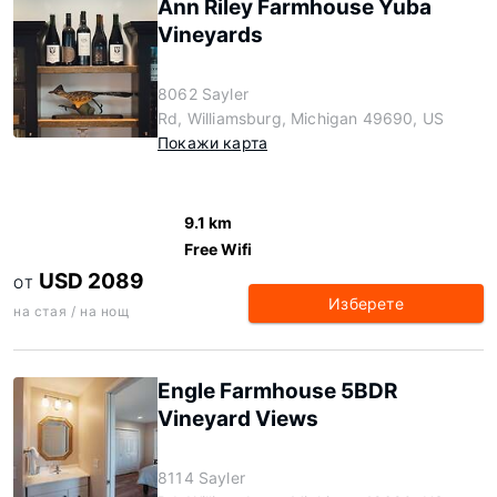
Ann Riley Farmhouse Yuba
Vineyards
8062 Sayler
Rd, Williamsburg, Michigan 49690, US
Покажи карта
9.1 km
Free Wifi
USD 2089
ОТ
Изберете
на стая / на нощ
Engle Farmhouse 5BDR
Vineyard Views
8114 Sayler