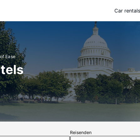
Car rental
 of Ease
tels
Reisenden