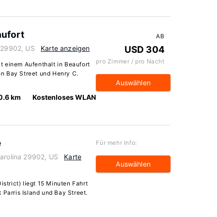
ufort
AB
a 29902, US
Karte anzeigen
USD 304
pro Zimmer / pro Nacht
 einem Aufenthalt in Beaufort
von Bay Street und Henry C.
Auswählen
0.6 km
Kostenloses WLAN
e
Für mehr Info:
Carolina 29902, US
Karte
Auswählen
istrict) liegt 15 Minuten Fahrt
 Parris Island und Bay Street.