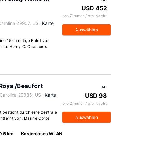
USD 452
pro Zimmer / pro Nacht
Carolina 29907, US
Karte
Auswählen
eine 15-minütige Fahrt von
nd und Henry C. Chambers
Royal/Beaufort
AB
 Carolina 29935, US
Karte
USD 98
pro Zimmer / pro Nacht
 besticht durch eine zentrale
Auswählen
entfernt von: Marine Corps
0.5 km
Kostenloses WLAN