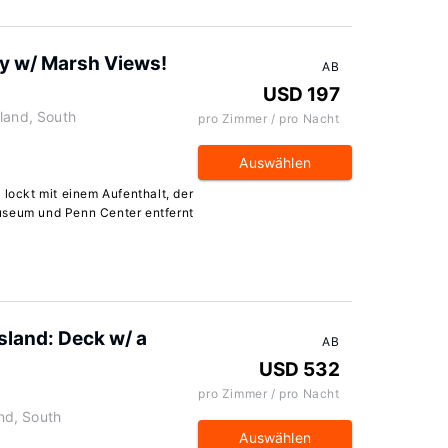
ay w/ Marsh Views!
AB
USD 197
land, South
pro Zimmer / pro Nacht
Auswählen
 lockt mit einem Aufenthalt, der
useum und Penn Center entfernt
sland: Deck w/ a
AB
USD 532
pro Zimmer / pro Nacht
and, South
Auswählen