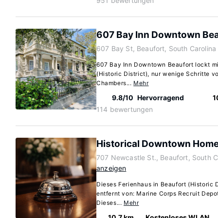
951 bewertungen
607 Bay Inn Downtown Bea
607 Bay St, Beaufort, South Carolin
607 Bay Inn Downtown Beaufort lockt mit
(Historic District), nur wenige Schritte 
Chambers...
Mehr
9.8/10
Hervorragend
1
114 bewertungen
Historical Downtown Hom
707 Newcastle St., Beaufort, South 
anzeigen
Dieses Ferienhaus in Beaufort (Historic D
entfernt von: Marine Corps Recruit Depot
Dieses...
Mehr
10.7 km
Kostenloses WLAN