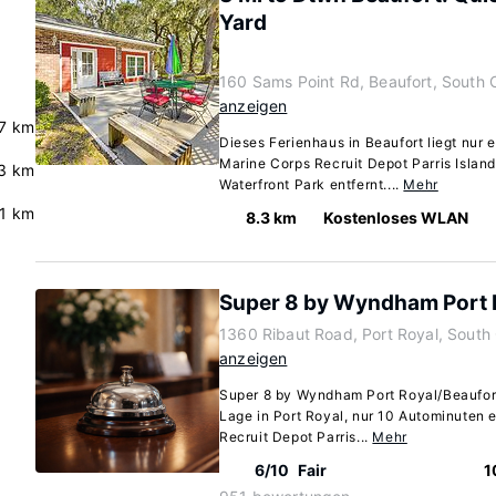
Yard
160 Sams Point Rd, Beaufort, South 
anzeigen
.7 km
Dieses Ferienhaus in Beaufort liegt nur 
Marine Corps Recruit Depot Parris Isla
3 km
Waterfront Park entfernt....
Mehr
.1 km
8.3 km
Kostenloses WLAN
Super 8 by Wyndham Port 
1360 Ribaut Road, Port Royal, South
anzeigen
Super 8 by Wyndham Port Royal/Beaufort
Lage in Port Royal, nur 10 Autominuten 
Recruit Depot Parris...
Mehr
6/10
Fair
1