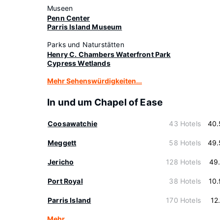
Museen
Penn Center
Parris Island Museum
Parks und Naturstätten
Henry C. Chambers Waterfront Park
Cypress Wetlands
Mehr Sehenswürdigkeiten...
In und um Chapel of Ease
Coosawatchie
43 Hotels
40.
Meggett
58 Hotels
49.
Jericho
128 Hotels
49
Port Royal
38 Hotels
10
Parris Island
170 Hotels
12
Mehr…