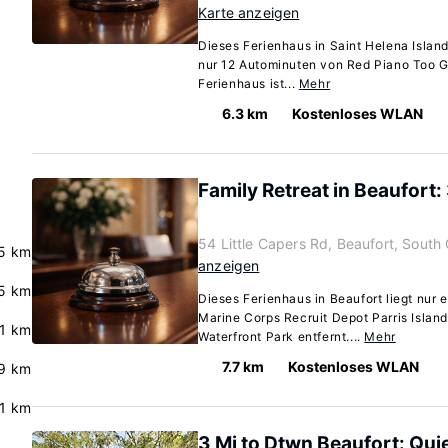
Karte anzeigen
Dieses Ferienhaus in Saint Helena Island
nur 12 Autominuten von Red Piano Too Gal
Ferienhaus ist...
Mehr
6.3 km
Kostenloses WLAN
Family Retreat in Beaufort:
54 Little Capers Rd, Beaufort, South
5 km
anzeigen
5 km
Dieses Ferienhaus in Beaufort liegt nur 
Marine Corps Recruit Depot Parris Isla
.1 km
Waterfront Park entfernt....
Mehr
7.7 km
Kostenloses WLAN
.9 km
.1 km
3 Mi to Dtwn Beaufort: Qui