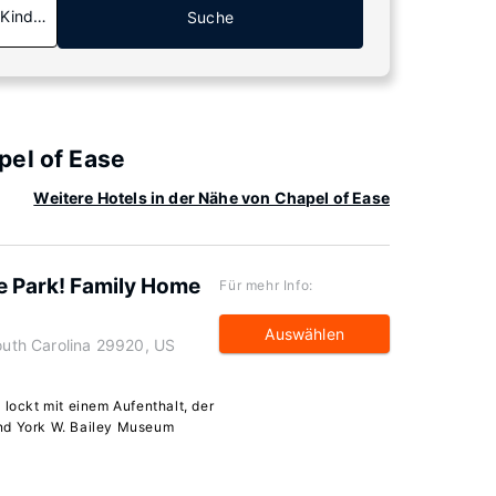
 Kinder
Suche
pel of Ease
Weitere Hotels in der Nähe von Chapel of Ease
te Park! Family Home
Für mehr Info:
Auswählen
South Carolina 29920, US
 lockt mit einem Aufenthalt, der
nd York W. Bailey Museum