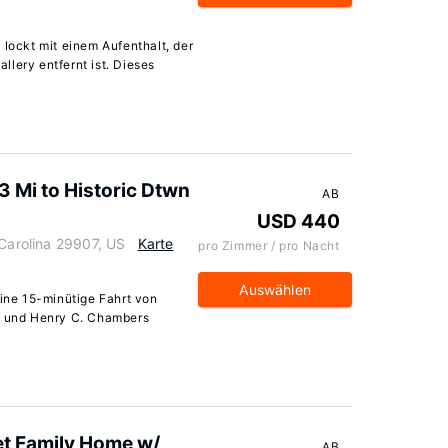
 lockt mit einem Aufenthalt, der
lery entfernt ist. Dieses
 3 Mi to Historic Dtwn
AB
USD 440
 Carolina 29907, US
Karte
pro Zimmer / pro Nacht
Auswählen
eine 15-minütige Fahrt von
nd und Henry C. Chambers
et Family Home w/
AB