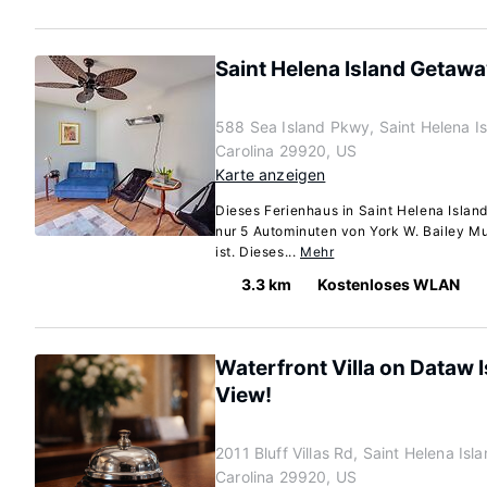
Saint Helena Island Getaw
588 Sea Island Pkwy, Saint Helena Is
Carolina 29920, US
Karte anzeigen
Dieses Ferienhaus in Saint Helena Island
nur 5 Autominuten von York W. Bailey M
ist. Dieses...
Mehr
3.3 km
Kostenloses WLAN
Waterfront Villa on Dataw I
View!
2011 Bluff Villas Rd, Saint Helena Isl
Carolina 29920, US