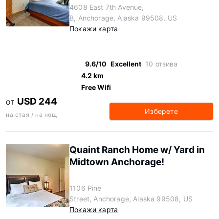
4608 East 7th Avenue,
B, Anchorage, Alaska 99508, US
Покажи карта
9.6/10
Excellent
10 отзива
4.2 km
Free Wifi
USD 244
ОТ
Изберете
на стая / на нощ
Quaint Ranch Home w/ Yard in
Midtown Anchorage!
1106 Pine
Street, Anchorage, Alaska 99508, US
Покажи карта