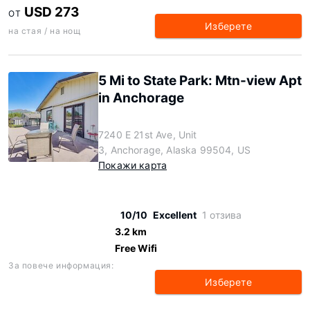
USD 273
ОТ
Изберете
на стая / на нощ
5 Mi to State Park: Mtn-view Apt
in Anchorage
7240 E 21st Ave, Unit
3, Anchorage, Alaska 99504, US
Покажи карта
10/10
Excellent
1 отзива
3.2 km
Free Wifi
За повече информация:
Изберете