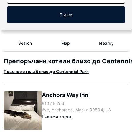
Търси
Search
Map
Nearby
Препоръчани хотели близо до Centennia
Повече хотели близо до Centennial Park
Anchors Way Inn
8137 E 2nd
Ave, Anchorage, Alaska 99504, US
Покажи карта