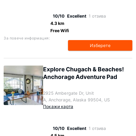
10/10
Excellent
1 отзива
4.3 km
Free Wifi
За повече информация:
Изберете
Explore Chugach & Beaches!
Anchorage Adventure Pad
2925 Ambergate Dr, Unit
A, Anchorage, Alaska 99504, US
Покажи карта
10/10
Excellent
1 отзива
4.5 km