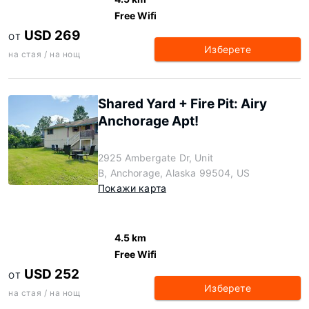
Free Wifi
USD 269
ОТ
Изберете
на стая / на нощ
Shared Yard + Fire Pit: Airy
Anchorage Apt!
2925 Ambergate Dr, Unit
B, Anchorage, Alaska 99504, US
Покажи карта
4.5 km
Free Wifi
USD 252
ОТ
Изберете
на стая / на нощ