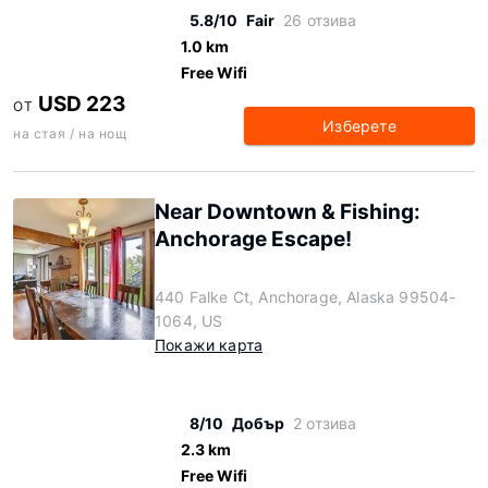
5.8/10
Fair
26 отзива
1.0 km
Free Wifi
USD 223
ОТ
Изберете
на стая / на нощ
Near Downtown & Fishing:
Anchorage Escape!
440 Falke Ct, Anchorage, Alaska 99504-
1064, US
Покажи карта
8/10
Добър
2 отзива
2.3 km
Free Wifi