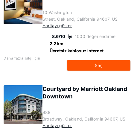
10 Washington
Street, Oakland, California 94607, US
Haritayı göster
8.6/10
İyi
1000 değerlendirme
2.2 km
Ücretsiz kablosuz internet
Daha fazla bilgi için:
Seç
Courtyard by Marriott Oakland
Downtown
988
Broadway, Oakland, California 94607, US
Haritayı göster