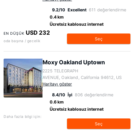
9.2/10
Excellent
611 değerlendirme
0.4 km
Ücretsiz kablosuz internet
USD 232
EN DÜŞÜK
Seç
oda başına / gecelik
Moxy Oakland Uptown
2225 TELEGRAPH
AVENUE, Oakland, California 94612, US
Haritayı göster
8.4/10
İyi
806 değerlendirme
0.6 km
Ücretsiz kablosuz internet
Daha fazla bilgi için:
Seç