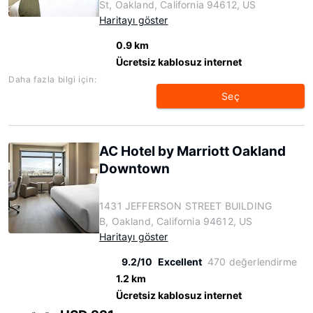
St, Oakland, California 94612, US
Haritayı göster
0.9 km
Ücretsiz kablosuz internet
Daha fazla bilgi için:
Seç
AC Hotel by Marriott Oakland
Downtown
1431 JEFFERSON STREET BUILDING
B, Oakland, California 94612, US
Haritayı göster
9.2/10
Excellent
470 değerlendirme
1.2 km
Ücretsiz kablosuz internet