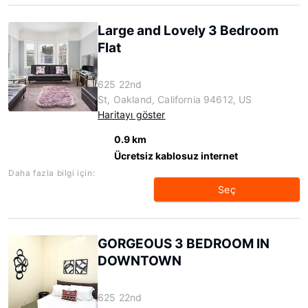
Large and Lovely 3 Bedroom
Flat
625 22nd
St, Oakland, California 94612, US
Haritayı göster
0.9 km
Ücretsiz kablosuz internet
Daha fazla bilgi için:
Seç
GORGEOUS 3 BEDROOM IN
DOWNTOWN
625 22nd