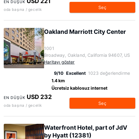
USD 221
EN DÜŞÜK
Seç
oda başına / gecelik
Oakland Marriott City Center
1001
Broadway, Oakland, California 94607, US
Haritayı göster
9/10
Excellent
1023 değerlendirme
1.4 km
Ücretsiz kablosuz internet
USD 232
EN DÜŞÜK
Seç
oda başına / gecelik
Waterfront Hotel, part of JdV
by Hyatt (12381)