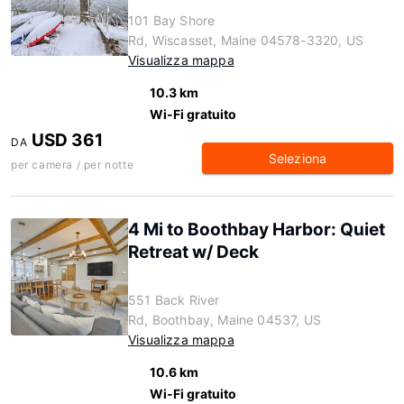
101 Bay Shore
Rd, Wiscasset, Maine 04578-3320, US
Visualizza mappa
10.3 km
Wi-Fi gratuito
USD 361
DA
Seleziona
per camera / per notte
4 Mi to Boothbay Harbor: Quiet
Retreat w/ Deck
551 Back River
Rd, Boothbay, Maine 04537, US
Visualizza mappa
10.6 km
Wi-Fi gratuito