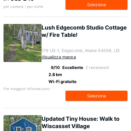
Seleziona
per camera / per notte
Lush Edgecomb Studio Cottage
w/ Fire Table!
179 US-1, Edgecomb, Maine 04556, US
Visualizza mappa
9/10
Eccellente
2 recensioni
2.8 km
Wi-Fi gratuito
Per maggiori informazioni:
Seleziona
Updated Tiny House: Walk to
Wiscasset Village