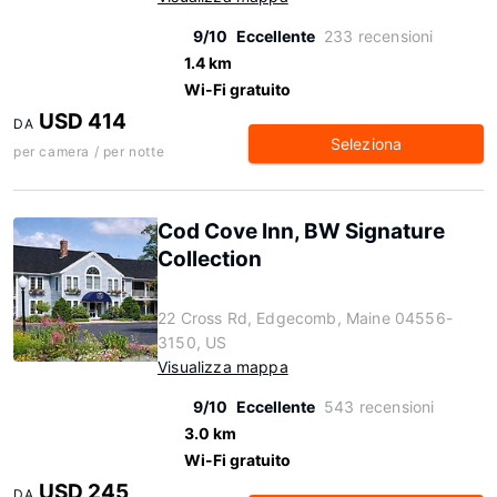
9/10
Eccellente
233 recensioni
1.4 km
Wi-Fi gratuito
USD 414
DA
Seleziona
per camera / per notte
Cod Cove Inn, BW Signature
Collection
22 Cross Rd, Edgecomb, Maine 04556-
3150, US
Visualizza mappa
9/10
Eccellente
543 recensioni
3.0 km
Wi-Fi gratuito
USD 245
DA