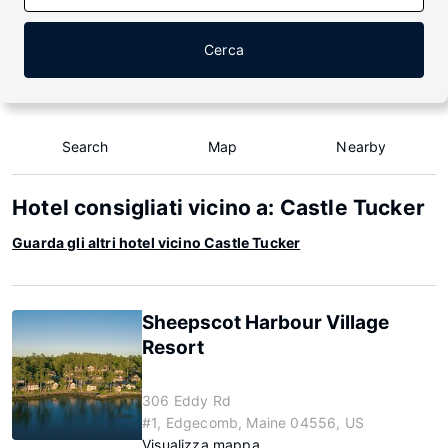
Cerca
Search
Map
Nearby
Hotel consigliati vicino a: Castle Tucker
Guarda gli altri hotel vicino Castle Tucker
Sheepscot Harbour Village
Resort
306 Eddy Rd
#1, Edgecomb, Maine 04556, US
Visualizza mappa