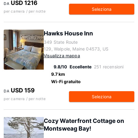
USD 1216
DA
Seleziona
per camera / per notte
Hawks House Inn
349 State Route
129, Walpole, Maine 04573, US
Visualizza mappa
9.8/10
Eccellente
251 recensioni
9.7 km
Wi-Fi gratuito
USD 159
DA
Seleziona
per camera / per notte
Cozy Waterfront Cottage on
Montsweag Bay!