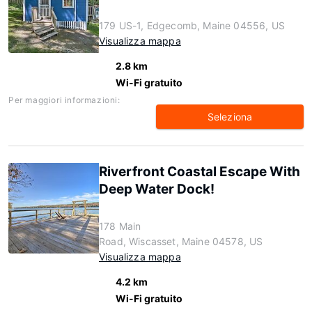
179 US-1, Edgecomb, Maine 04556, US
Visualizza mappa
2.8 km
Wi-Fi gratuito
Per maggiori informazioni:
Seleziona
Riverfront Coastal Escape With
Deep Water Dock!
178 Main
Road, Wiscasset, Maine 04578, US
Visualizza mappa
4.2 km
Wi-Fi gratuito