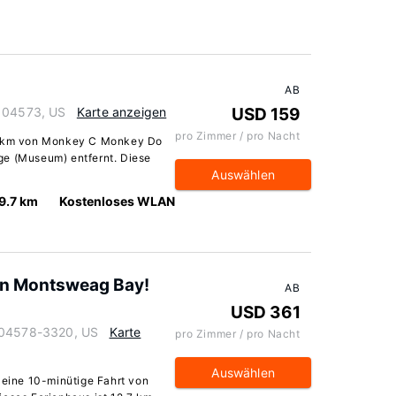
AB
e 04573, US
Karte anzeigen
USD 159
pro Zimmer / pro Nacht
,2 km von Monkey C Monkey Do
ge (Museum) entfernt. Diese
Auswählen
9.7 km
Kostenloses WLAN
on Montsweag Bay!
AB
USD 361
e 04578-3320, US
Karte
pro Zimmer / pro Nacht
Auswählen
 eine 10-minütige Fahrt von