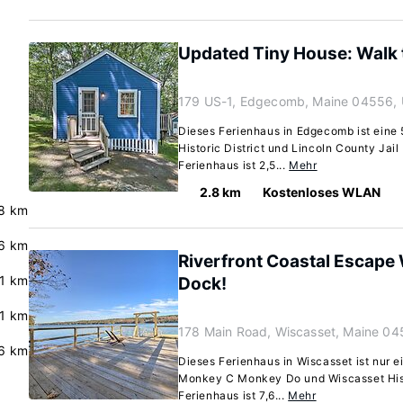
Updated Tiny House: Walk 
179 US-1, Edgecomb, Maine 04556,
Dieses Ferienhaus in Edgecomb ist eine
Historic District und Lincoln County Jai
Ferienhaus ist 2,5...
Mehr
2.8 km
Kostenloses WLAN
.8 km
6 km
Riverfront Coastal Escape
.1 km
Dock!
.1 km
178 Main Road, Wiscasset, Maine 04
.6 km
Dieses Ferienhaus in Wiscasset ist nur e
Monkey C Monkey Do und Wiscasset Histo
Ferienhaus ist 7,6...
Mehr