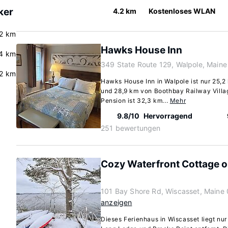
ker
4.2 km
Kostenloses WLAN
2 km
Hawks House Inn
4 km
349 State Route 129, Walpole, Main
2 km
Hawks House Inn in Walpole ist nur 25
und 28,9 km von Boothbay Railway Villa
Pension ist 32,3 km...
Mehr
9.8/10
Hervorragend
251 bewertungen
Cozy Waterfront Cottage 
101 Bay Shore Rd, Wiscasset, Main
anzeigen
Dieses Ferienhaus in Wiscasset liegt nur