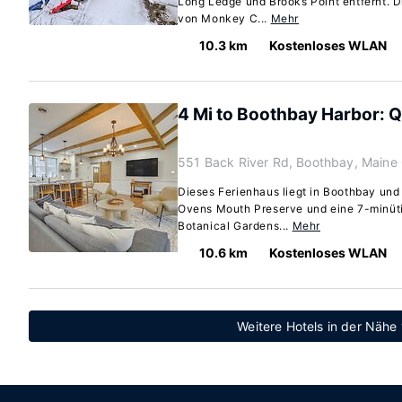
Long Ledge und Brooks Point entfernt. D
von Monkey C...
Mehr
10.3 km
Kostenloses WLAN
4 Mi to Boothbay Harbor: Q
551 Back River Rd, Boothbay, Maine
Dieses Ferienhaus liegt in Boothbay und 
Ovens Mouth Preserve und eine 7-minüt
Botanical Gardens...
Mehr
10.6 km
Kostenloses WLAN
Weitere Hotels in der Nähe