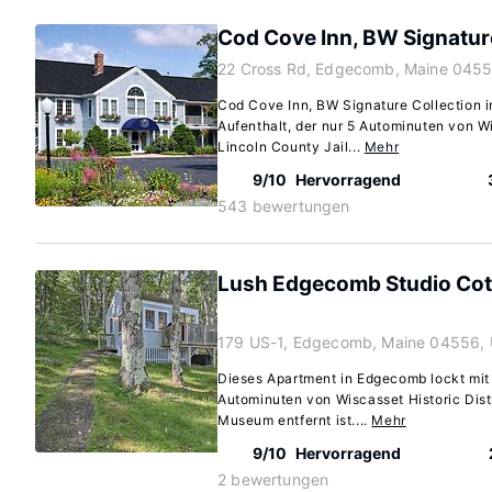
Cod Cove Inn, BW Signatur
22 Cross Rd, Edgecomb, Maine 045
Cod Cove Inn, BW Signature Collection 
Aufenthalt, der nur 5 Autominuten von Wi
Lincoln County Jail...
Mehr
9/10
Hervorragend
543 bewertungen
Lush Edgecomb Studio Cott
179 US-1, Edgecomb, Maine 04556,
Dieses Apartment in Edgecomb lockt mit 
Autominuten von Wiscasset Historic Dist
Museum entfernt ist....
Mehr
9/10
Hervorragend
2 bewertungen