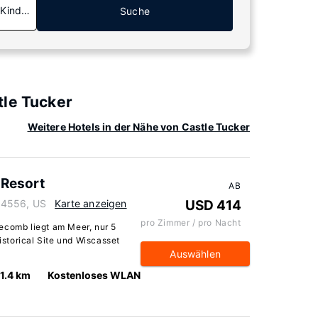
 Kinder
Suche
tle Tucker
Weitere Hotels in der Nähe von Castle Tucker
 Resort
AB
04556, US
Karte anzeigen
USD 414
pro Zimmer / pro Nacht
ecomb liegt am Meer, nur 5
storical Site und Wiscasset
Auswählen
1.4 km
Kostenloses WLAN