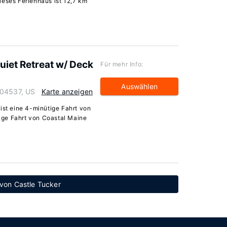
ieses Ferienhaus ist 12,7 km
uiet Retreat w/ Deck
Für mehr Info:
Auswählen
 04537, US
Karte anzeigen
ist eine 4-minütige Fahrt von
ige Fahrt von Coastal Maine
 von Castle Tucker