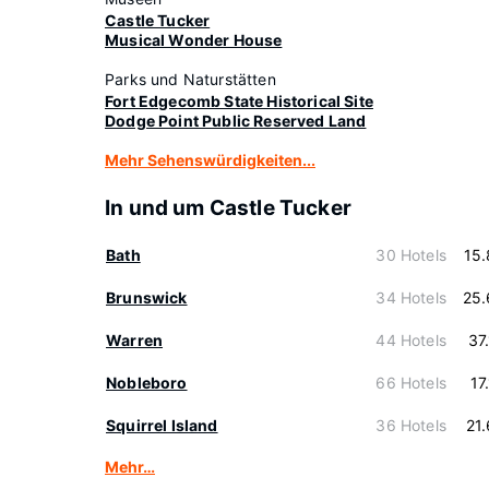
Castle Tucker
Musical Wonder House
Parks und Naturstätten
Fort Edgecomb State Historical Site
Dodge Point Public Reserved Land
Mehr Sehenswürdigkeiten...
In und um Castle Tucker
Bath
30 Hotels
15
Brunswick
34 Hotels
25.
Warren
44 Hotels
37
Nobleboro
66 Hotels
17
Squirrel Island
36 Hotels
21
Mehr…