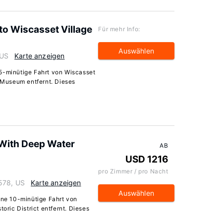
to Wiscasset Village
Für mehr Info:
Auswählen
 US
Karte anzeigen
 5-minütige Fahrt von Wiscasset
l Museum entfernt. Dieses
 With Deep Water
AB
USD 1216
pro Zimmer / pro Nacht
578, US
Karte anzeigen
Auswählen
ine 10-minütige Fahrt von
ric District entfernt. Dieses