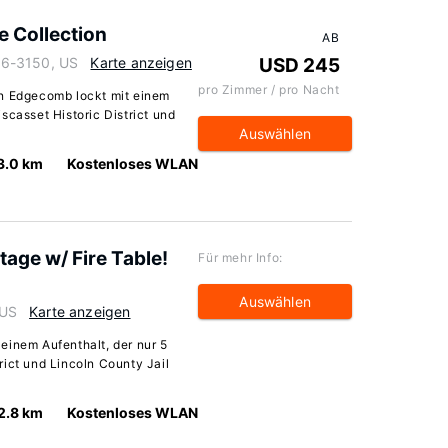
e Collection
AB
56-3150, US
Karte anzeigen
USD 245
pro Zimmer / pro Nacht
in Edgecomb lockt mit einem
scasset Historic District und
Auswählen
3.0 km
Kostenloses WLAN
age w/ Fire Table!
Für mehr Info:
Auswählen
 US
Karte anzeigen
einem Aufenthalt, der nur 5
rict und Lincoln County Jail
2.8 km
Kostenloses WLAN