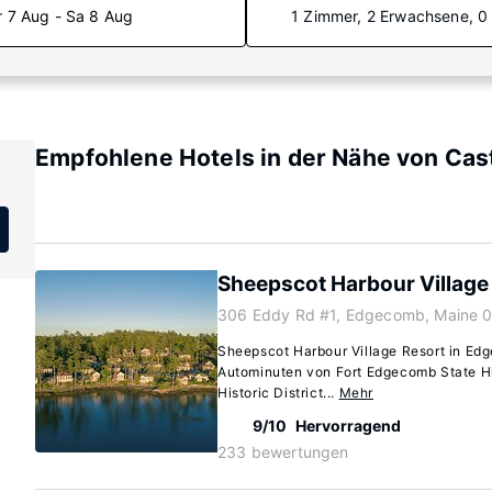
r 7 Aug - Sa 8 Aug
1 Zimmer, 2 Erwachsene, 0
Empfohlene Hotels in der Nähe von Cas
Sheepscot Harbour Village
306 Eddy Rd #1, Edgecomb, Maine 
Sheepscot Harbour Village Resort in Edg
Autominuten von Fort Edgecomb State Hi
Historic District...
Mehr
9/10
Hervorragend
233 bewertungen