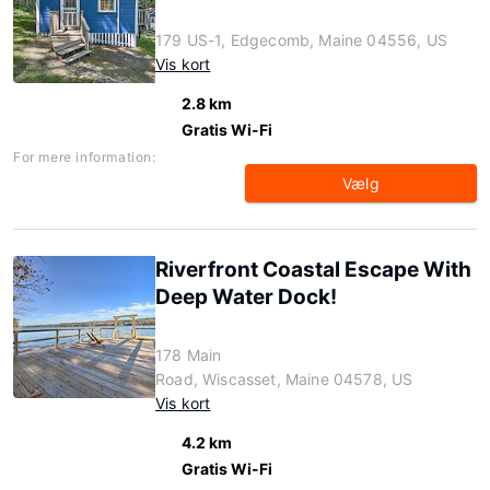
179 US-1, Edgecomb, Maine 04556, US
Vis kort
2.8 km
Gratis Wi-Fi
For mere information:
Vælg
Riverfront Coastal Escape With
Deep Water Dock!
178 Main
Road, Wiscasset, Maine 04578, US
Vis kort
4.2 km
Gratis Wi-Fi