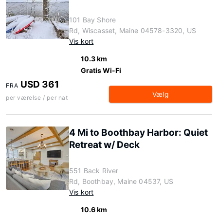
101 Bay Shore
Rd, Wiscasset, Maine 04578-3320, US
Vis kort
10.3 km
Gratis Wi-Fi
USD 361
FRA
Vælg
per værelse / per nat
4 Mi to Boothbay Harbor: Quiet
Retreat w/ Deck
551 Back River
Rd, Boothbay, Maine 04537, US
Vis kort
10.6 km