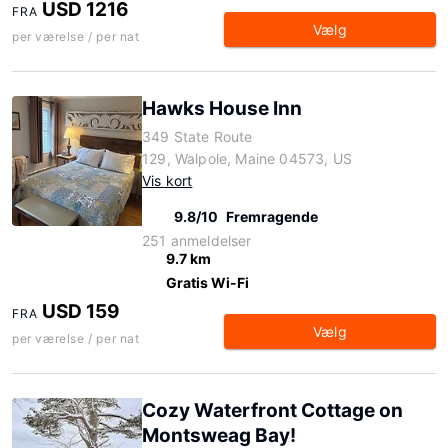
USD 1216
FRA
Vælg
per værelse / per nat
Hawks House Inn
349 State Route
129, Walpole, Maine 04573, US
Vis kort
9.8/10
Fremragende
251 anmeldelser
9.7 km
Gratis Wi-Fi
USD 159
FRA
Vælg
per værelse / per nat
Cozy Waterfront Cottage on
Montsweag Bay!