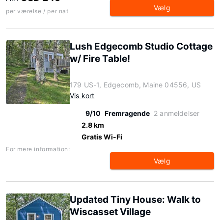
Vælg
per værelse / per nat
Lush Edgecomb Studio Cottage
w/ Fire Table!
179 US-1, Edgecomb, Maine 04556, US
Vis kort
9/10
Fremragende
2 anmeldelser
2.8 km
Gratis Wi-Fi
For mere information:
Vælg
Updated Tiny House: Walk to
Wiscasset Village