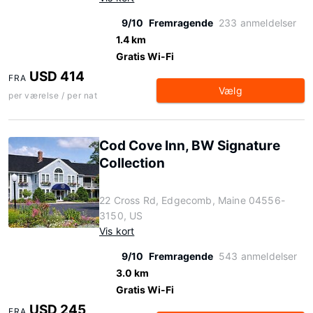
9/10
Fremragende
233 anmeldelser
1.4 km
Gratis Wi-Fi
USD 414
FRA
Vælg
per værelse / per nat
Cod Cove Inn, BW Signature
Collection
22 Cross Rd, Edgecomb, Maine 04556-
3150, US
Vis kort
9/10
Fremragende
543 anmeldelser
3.0 km
Gratis Wi-Fi
USD 245
FRA