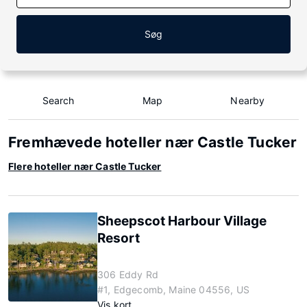
Søg
Search
Map
Nearby
Fremhævede hoteller nær Castle Tucker
Flere hoteller nær Castle Tucker
Sheepscot Harbour Village
Resort
306 Eddy Rd
#1, Edgecomb, Maine 04556, US
Vis kort