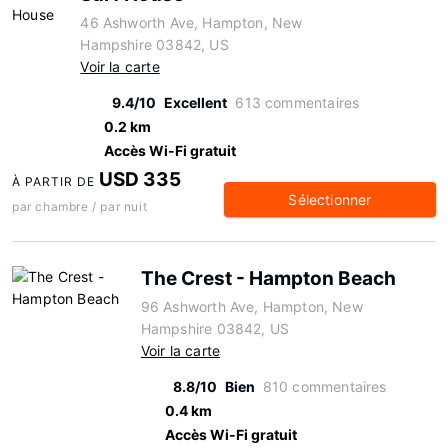
46 Ashworth Ave, Hampton, New
Hampshire 03842, US
Voir la carte
9.4/10
Excellent
613 commentaires
0.2 km
Accès Wi-Fi gratuit
USD 335
À PARTIR DE
Sélectionner
par chambre / par nuit
The Crest - Hampton Beach
96 Ashworth Ave, Hampton, New
Hampshire 03842, US
Voir la carte
8.8/10
Bien
810 commentaires
0.4 km
Accès Wi-Fi gratuit