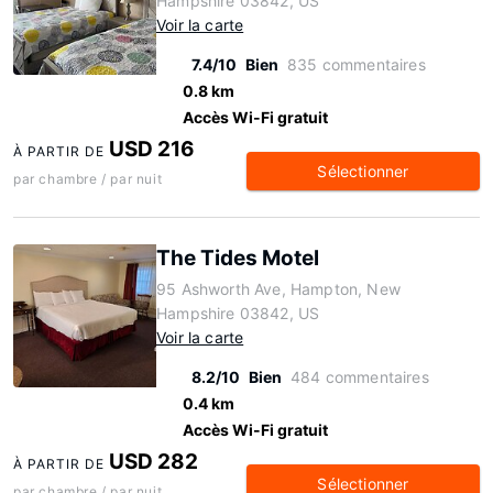
Hampshire 03842, US
Voir la carte
7.4/10
Bien
835 commentaires
0.8 km
Accès Wi-Fi gratuit
USD 216
À PARTIR DE
Sélectionner
par chambre / par nuit
The Tides Motel
95 Ashworth Ave, Hampton, New
Hampshire 03842, US
Voir la carte
8.2/10
Bien
484 commentaires
0.4 km
Accès Wi-Fi gratuit
USD 282
À PARTIR DE
Sélectionner
par chambre / par nuit