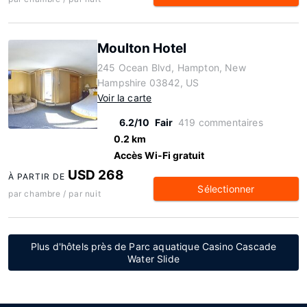
Moulton Hotel
245 Ocean Blvd, Hampton, New
Hampshire 03842, US
Voir la carte
6.2/10
Fair
419 commentaires
0.2 km
Accès Wi-Fi gratuit
USD 268
À PARTIR DE
Sélectionner
par chambre / par nuit
Plus d'hôtels près de Parc aquatique Casino Cascade
Water Slide