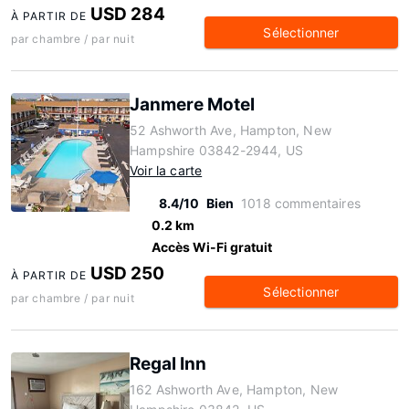
USD 284
À PARTIR DE
Sélectionner
par chambre / par nuit
Janmere Motel
52 Ashworth Ave, Hampton, New
Hampshire 03842-2944, US
Voir la carte
8.4/10
Bien
1018 commentaires
0.2 km
Accès Wi-Fi gratuit
USD 250
À PARTIR DE
Sélectionner
par chambre / par nuit
Regal Inn
162 Ashworth Ave, Hampton, New