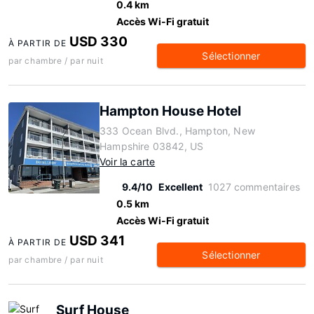
0.4 km
Accès Wi-Fi gratuit
USD 330
À PARTIR DE
Sélectionner
par chambre / par nuit
Hampton House Hotel
333 Ocean Blvd., Hampton, New
Hampshire 03842, US
Voir la carte
9.4/10
Excellent
1027 commentaires
0.5 km
Accès Wi-Fi gratuit
USD 341
À PARTIR DE
Sélectionner
par chambre / par nuit
Surf House