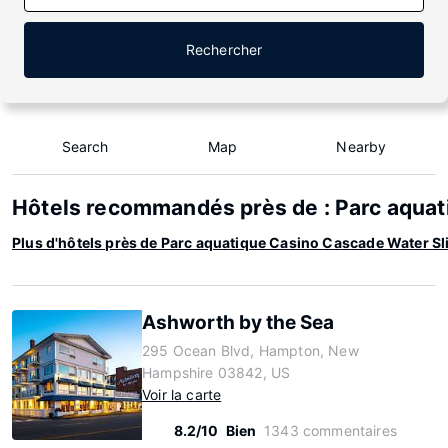
Rechercher
Search
Map
Nearby
Hôtels recommandés près de : Parc aquat
Plus d'hôtels près de Parc aquatique Casino Cascade Water Sl
Ashworth by the Sea
295 Ocean Blvd, Hampton, New
Hampshire 03842, US
Voir la carte
8.2/10
Bien
1343 commentaires