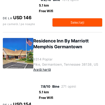
5.1 km
Free Wifi
USD 146
DE LA
Selectaţi
pe cameră / pe noapte
Residence Inn By Marriott
Memphis Germantown
9314 Poplar
Pike, Germantown, Tennessee 38138, US
Arată hartă
7.8/10
Bine
271 opinii
5.1 km
Free Wifi
USD 154
DE LA