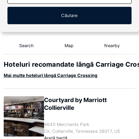
Căutare
Search
Map
Nearby
Hoteluri recomandate lângă Carriage Cro
Mai multe hoteluri lângă Carriage Crossing
Courtyard by Marriott
Collierville
4640 Merchants Park
Cir, Collierville, Tennessee 38017, US
Arată hartă