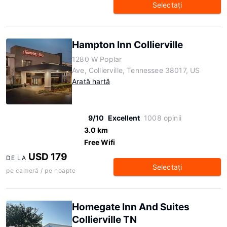
Selectaţi
Hampton Inn Collierville
1280 W Poplar
Ave, Collierville, Tennessee 38017, US
Arată hartă
9/10
Excellent
1008 opinii
3.0 km
Free Wifi
USD 179
DE LA
Selectaţi
pe cameră / pe noapte
Homegate Inn And Suites
Collierville TN