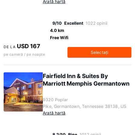
Arată hartă
9/10
Excellent
1022 opinii
4.0 km
Free Wifi
USD 167
DE LA
Selectaţi
pe cameră / pe noapte
Fairfield Inn & Suites By
Marriott Memphis Germantown
9320 Poplar
Pike, Germantown, Tennessee 38138, US
Arată hartă
8.2/10
Bine
1012 opinii