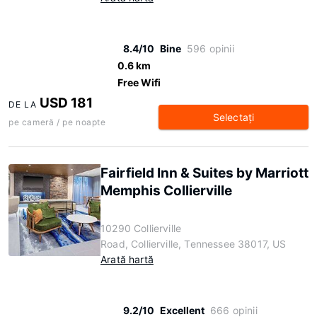
8.4/10
Bine
596 opinii
0.6 km
Free Wifi
USD 181
DE LA
Selectaţi
pe cameră / pe noapte
Fairfield Inn & Suites by Marriott
Memphis Collierville
10290 Collierville
Road, Collierville, Tennessee 38017, US
Arată hartă
9.2/10
Excellent
666 opinii