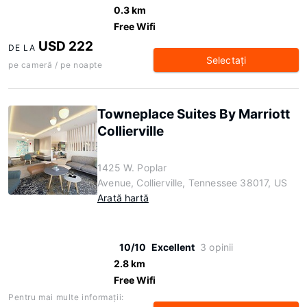
0.3 km
Free Wifi
USD 222
DE LA
Selectaţi
pe cameră / pe noapte
Towneplace Suites By Marriott
Collierville
1425 W. Poplar
Avenue, Collierville, Tennessee 38017, US
Arată hartă
10/10
Excellent
3 opinii
2.8 km
Free Wifi
Pentru mai multe informaţii: