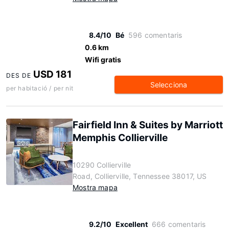
8.4/10
Bé
596 comentaris
0.6 km
Wifi gratis
USD 181
DES DE
Selecciona
per habitació / per nit
Fairfield Inn & Suites by Marriott
Memphis Collierville
10290 Collierville
Road, Collierville, Tennessee 38017, US
Mostra mapa
9.2/10
Excellent
666 comentaris