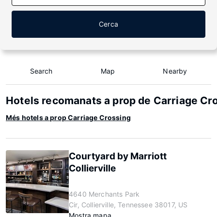
Cerca
Search
Map
Nearby
Hotels recomanats a prop de Carriage Cr
Més hotels a prop Carriage Crossing
Courtyard by Marriott
Collierville
4640 Merchants Park
Cir, Collierville, Tennessee 38017, US
Mostra mapa