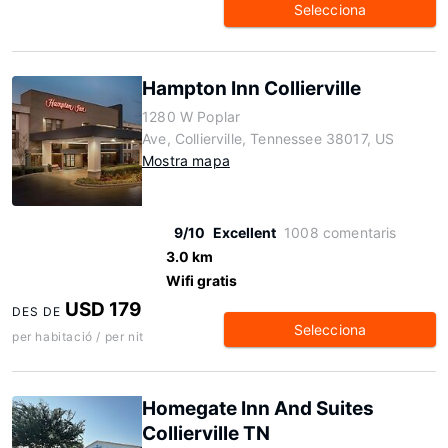
Selecciona
Hampton Inn Collierville
1280 W Poplar
Ave, Collierville, Tennessee 38017, US
Mostra mapa
9/10
Excellent
1008 comentaris
3.0 km
Wifi gratis
USD 179
DES DE
Selecciona
per habitació / per nit
Homegate Inn And Suites
Collierville TN