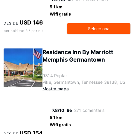
5.1 km
Wifi gratis
USD 146
DES DE
Selecciona
per habitació / per nit
Residence Inn By Marriott
Memphis Germantown
9314 Poplar
Pike, Germantown, Tennessee 38138, US
Mostra mapa
7.8/10
Bé
271 comentaris
5.1 km
Wifi gratis
USD 154
DES DE