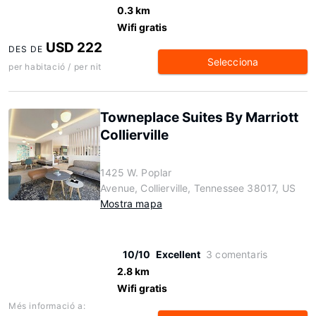
0.3 km
Wifi gratis
USD 222
DES DE
Selecciona
per habitació / per nit
Towneplace Suites By Marriott
Collierville
1425 W. Poplar
Avenue, Collierville, Tennessee 38017, US
Mostra mapa
10/10
Excellent
3 comentaris
2.8 km
Wifi gratis
Més informació a: