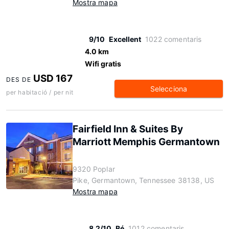
Mostra mapa
9/10
Excellent
1022 comentaris
4.0 km
Wifi gratis
USD 167
DES DE
Selecciona
per habitació / per nit
Fairfield Inn & Suites By
Marriott Memphis Germantown
9320 Poplar
Pike, Germantown, Tennessee 38138, US
Mostra mapa
8.2/10
Bé
1012 comentaris