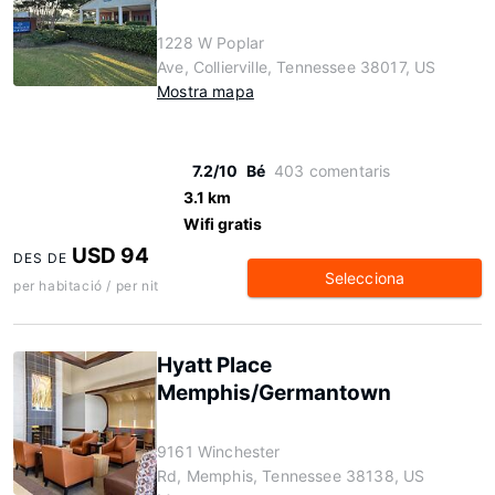
1228 W Poplar
Ave, Collierville, Tennessee 38017, US
Mostra mapa
7.2/10
Bé
403 comentaris
3.1 km
Wifi gratis
USD 94
DES DE
Selecciona
per habitació / per nit
Hyatt Place
Memphis/Germantown
9161 Winchester
Rd, Memphis, Tennessee 38138, US