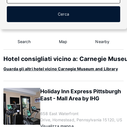
Cerca
Search
Map
Nearby
Hotel consigliati vicino a: Carnegie Muse
Guarda gli altri hotel vicino Carnegie Museum and Library
Holiday Inn Express Pittsburgh
East - Mall Area by IHG
658 East Waterfront
Drive, Homestead, Pennsylvania 15120, US
Visualizza mappa