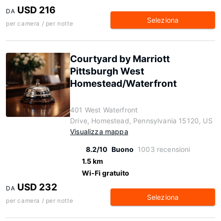
USD 216
DA
Seleziona
per camera / per notte
Courtyard by Marriott
Pittsburgh West
Homestead/Waterfront
401 West Waterfront
Drive, Homestead, Pennsylvania 15120, US
Visualizza mappa
8.2/10
Buono
1003 recensioni
1.5 km
Wi-Fi gratuito
USD 232
DA
Seleziona
per camera / per notte