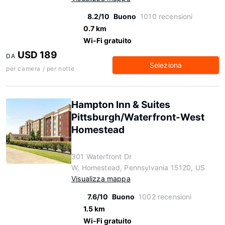
8.2/10
Buono
1010 recensioni
0.7 km
Wi-Fi gratuito
USD 189
DA
Seleziona
per camera / per notte
Hampton Inn & Suites
Pittsburgh/Waterfront-West
Homestead
301 Waterfront Dr
W, Homestead, Pennsylvania 15120, US
Visualizza mappa
7.6/10
Buono
1002 recensioni
1.5 km
Wi-Fi gratuito