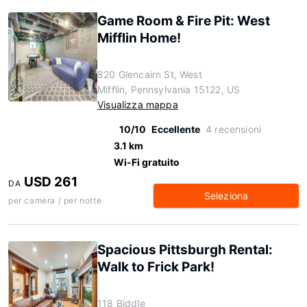
Game Room & Fire Pit: West
Mifflin Home!
820 Glencairn St, West
Mifflin, Pennsylvania 15122, US
Visualizza mappa
10/10
Eccellente
4 recensioni
3.1 km
Wi-Fi gratuito
USD 261
DA
Seleziona
per camera / per notte
Spacious Pittsburgh Rental:
Walk to Frick Park!
118 Biddle