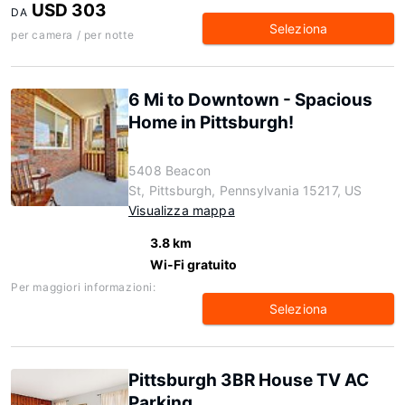
USD 303
DA
Seleziona
per camera / per notte
6 Mi to Downtown - Spacious
Home in Pittsburgh!
5408 Beacon
St, Pittsburgh, Pennsylvania 15217, US
Visualizza mappa
3.8 km
Wi-Fi gratuito
Per maggiori informazioni:
Seleziona
Pittsburgh 3BR House TV AC
Parking