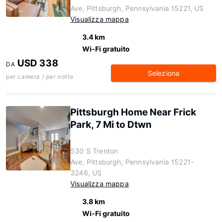
Ave, Pittsburgh, Pennsylvania 15221, US
Visualizza mappa
3.4 km
Wi-Fi gratuito
USD 338
DA
Seleziona
per camera / per notte
Pittsburgh Home Near Frick
Park, 7 Mi to Dtwn
530 S Trenton
Ave, Pittsburgh, Pennsylvania 15221-
3246, US
Visualizza mappa
3.8 km
Wi-Fi gratuito