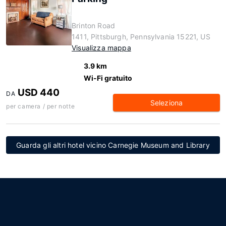
Brinton Road
1411, Pittsburgh, Pennsylvania 15221, US
Visualizza mappa
3.9 km
Wi-Fi gratuito
USD 440
DA
Seleziona
per camera / per notte
Guarda gli altri hotel vicino Carnegie Museum and Library