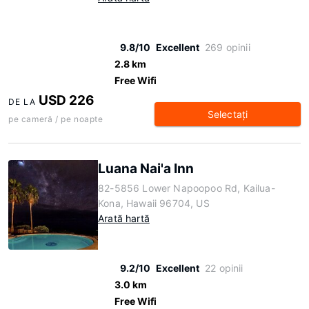
9.8/10
Excellent
269 opinii
2.8 km
Free Wifi
USD 226
DE LA
Selectaţi
pe cameră / pe noapte
Luana Nai'a Inn
82-5856 Lower Napoopoo Rd, Kailua-
Kona, Hawaii 96704, US
Arată hartă
9.2/10
Excellent
22 opinii
3.0 km
Free Wifi