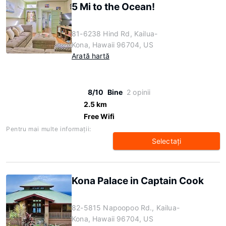
5 Mi to the Ocean!
81-6238 Hind Rd, Kailua-
Kona, Hawaii 96704, US
Arată hartă
8/10
Bine
2 opinii
2.5 km
Free Wifi
Pentru mai multe informaţii:
Selectaţi
Kona Palace in Captain Cook
82-5815 Napoopoo Rd., Kailua-
Kona, Hawaii 96704, US