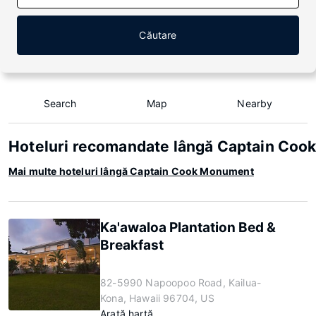
Căutare
Search
Map
Nearby
Hoteluri recomandate lângă Captain Co
Mai multe hoteluri lângă Captain Cook Monument
Ka'awaloa Plantation Bed &
Breakfast
82-5990 Napoopoo Road, Kailua-
Kona, Hawaii 96704, US
Arată hartă