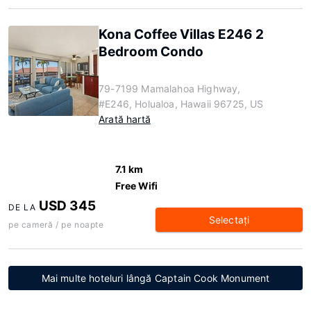
Kona Coffee Villas E246 2
Bedroom Condo
79-7199 Mamalahoa Highway,
#E246, Holualoa, Hawaii 96725, US
Arată hartă
7.1 km
Free Wifi
USD 345
DE LA
Selectaţi
pe cameră / pe noapte
Mai multe hoteluri lângă Captain Cook Monument