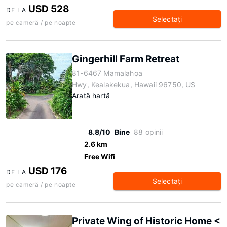
USD 528
DE LA
Selectaţi
pe cameră / pe noapte
Gingerhill Farm Retreat
81-6467 Mamalahoa
Hwy, Kealakekua, Hawaii 96750, US
Arată hartă
8.8/10
Bine
88 opinii
2.6 km
Free Wifi
USD 176
DE LA
Selectaţi
pe cameră / pe noapte
Private Wing of Historic Home <