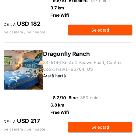
9.6/10
Excellent
157 opinii
3.7 km
Free Wifi
USD 182
DE LA
Selectaţi
pe cameră / pe noapte
Dragonfly Ranch
84-5146 Keala O Keawe Road, Captain
Cook, Hawaii 96704, US
Arată hartă
8.2/10
Bine
350 opinii
6.8 km
Free Wifi
USD 217
DE LA
Selectaţi
pe cameră / pe noapte