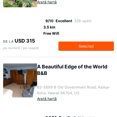
Arată hartă
9/10
Excellent
326 opinii
3.5 km
Free Wifi
USD 315
DE LA
Selectaţi
pe cameră / pe noapte
A Beautiful Edge of the World
B&B
82-5899 B Old Government Road, Kailua-
Kona, Hawaii 96704, US
Arată hartă