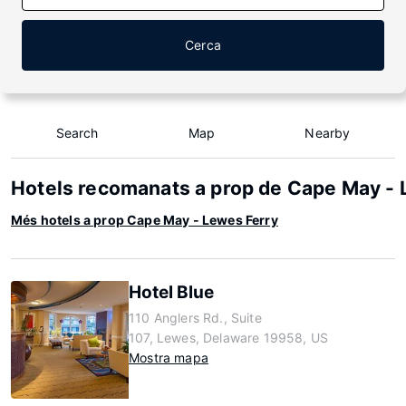
Cerca
Search
Map
Nearby
Hotels recomanats a prop de Cape May - 
Més hotels a prop Cape May - Lewes Ferry
Hotel Blue
110 Anglers Rd., Suite
107, Lewes, Delaware 19958, US
Mostra mapa