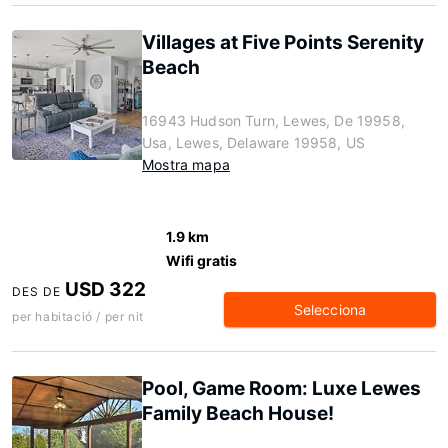
Villages at Five Points Serenity
Beach
16943 Hudson Turn, Lewes, De 19958,
Usa, Lewes, Delaware 19958, US
Mostra mapa
1.9 km
Wifi gratis
USD 322
DES DE
Selecciona
per habitació / per nit
Pool, Game Room: Luxe Lewes
Family Beach House!