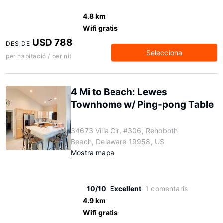
4.8 km
Wifi gratis
USD 788
DES DE
Selecciona
per habitació / per nit
4 Mi to Beach: Lewes
Townhome w/ Ping-pong Table
34673 Villa Cir, #306, Rehoboth
Beach, Delaware 19958, US
Mostra mapa
10/10
Excellent
1 comentaris
4.9 km
Wifi gratis