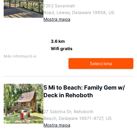
1202 Savannah
Road, Lewes, Delaware 19958, US
Mostra mapa
3.6 km
Wifi gratis
Més informació a:
Selecciona
5 Mi to Beach: Family Gem w/
Deck in Rehoboth
27 Sabrina Dr, Rehoboth
Beach, Delaware 19971-9727, US
Mostra mapa