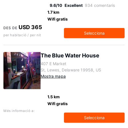
9.6/10
Excellent
934 comentaris
1.7 km
Wifi gratis
USD 365
DES DE
Selecciona
per habitació / per nit
The Blue Water House
407 E Market
St, Lewes, Delaware 19958, US
Mostra mapa
1.5 km
Wifi gratis
Més informació a:
Selecciona