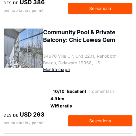
USD 386
DES DE
Selecciona
per habitació / per nit
Community Pool & Private
Balcony: Chic Lewes Gem
34670 Villa Cir, Unit 2201, Rehoboth
Beach, Delaware 19958, US
Mostra mapa
10/10
Excellent
1 comentaris
4.9 km
Wifi gratis
USD 293
DES DE
Selecciona
per habitació / per nit