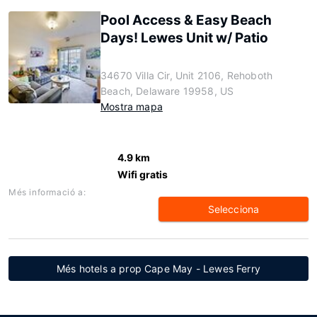
Pool Access & Easy Beach
Days! Lewes Unit w/ Patio
34670 Villa Cir, Unit 2106, Rehoboth
Beach, Delaware 19958, US
Mostra mapa
4.9 km
Wifi gratis
Més informació a:
Selecciona
Més hotels a prop Cape May - Lewes Ferry