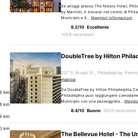
Se alloggi presso The Notary Hotel, Phil
by Marriott, ti troverai nel centro di Phi
Municipio e 4...
Maggiori informazioni
9.2/10
Eccellente
1008 recensioni
DoubleTree by Hilton Phila
237 S. Broad St., Philadelphia, Penn
mappa
Da DoubleTree by Hilton Philadelphia Cen
8 km
Philadelphia puoi raggiungere comodam
Municipio con una passeggiata...
Maggio
4 km
8.4/10
Buono
1630 recensioni
9 km
0 km
The Bellevue Hotel - The U