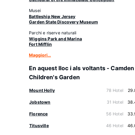
Musei
Battleship New Jersey
Garden State Discovery Museum
Parchi e riserve naturali
Wiggins Park and Marina
Fort Mifflin
Maggiori…
En aquest lloc i als voltants - Camden
Children's Garden
Mount Holly
78 Hotel
29.
Jobstown
31 Hotel
38.
Florence
56 Hotel
33.
Titusville
46 Hotel
46.