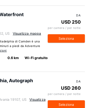
Waterfront
DA
USD 250
per camera / per notte
02, US
Visualizza mappa
Seleziona
iladelphia di Camden è una
 minuti a piedi da Adventure
zioni
0.6 km
Wi-Fi gratuito
phia, Autograph
DA
USD 260
per camera / per notte
ylvania 19107, US
Visualizza
Seleziona