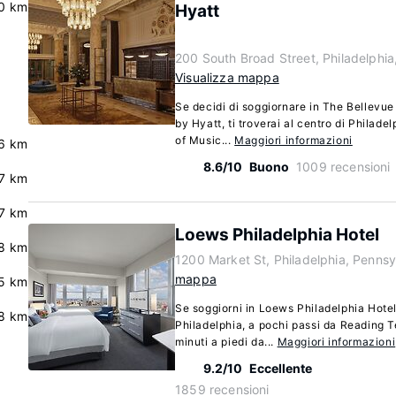
0 km
Hyatt
200 South Broad Street, Philadelphi
Visualizza mappa
Se decidi di soggiornare in The Bellevu
by Hyatt, ti troverai al centro di Philad
of Music...
Maggiori informazioni
6 km
8.6/10
Buono
1009 recensioni
7 km
.7 km
Loews Philadelphia Hotel
8 km
1200 Market St, Philadelphia, Pennsy
mappa
5 km
Se soggiorni in Loews Philadelphia Hotel, 
.8 km
Philadelphia, a pochi passi da Reading T
minuti a piedi da...
Maggiori informazioni
9.2/10
Eccellente
1859 recensioni