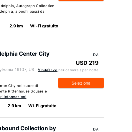
adelphia, Autograph Collection
ladelphia, a pochi passi da
2.9 km
Wi-Fi gratuito
delphia Center City
DA
USD 219
sylvania 19107, US
Visualizza
per camera / per notte
Seleziona
ter City nel cuore di
ente Rittenhouse Square e
ri informazioni
2.9 km
Wi-Fi gratuito
nbound Collection by
DA