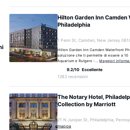
Hilton Garden Inn Camden 
Philadelphia
1 Penn St, Camden, New Jersey 081
ni
Hilton Garden Inn Camden Waterfront Ph
soluzione che ti permette di essere a 10
Aquarium e Rutgers -...
Maggiori informa
9.2/10
Eccellente
1282 recensioni
The Notary Hotel, Philadel
Collection by Marriott
21 N Juniper St, Philadelphia, Penns
mappa