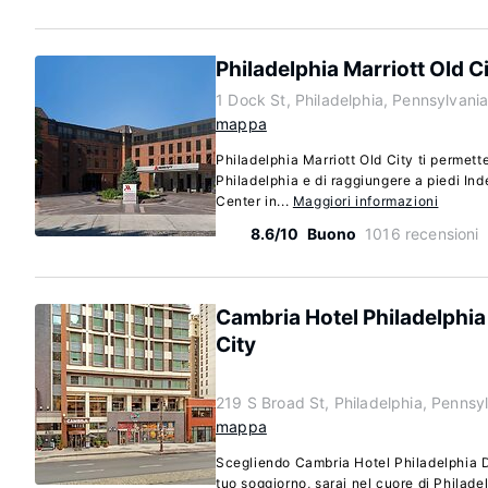
Philadelphia Marriott Old C
1 Dock St, Philadelphia, Pennsylvani
mappa
Philadelphia Marriott Old City ti permett
Philadelphia e di raggiungere a piedi In
Center in...
Maggiori informazioni
8.6/10
Buono
1016 recensioni
Cambria Hotel Philadelphi
City
219 S Broad St, Philadelphia, Pennsy
mappa
Scegliendo Cambria Hotel Philadelphia D
tuo soggiorno, sarai nel cuore di Philadel