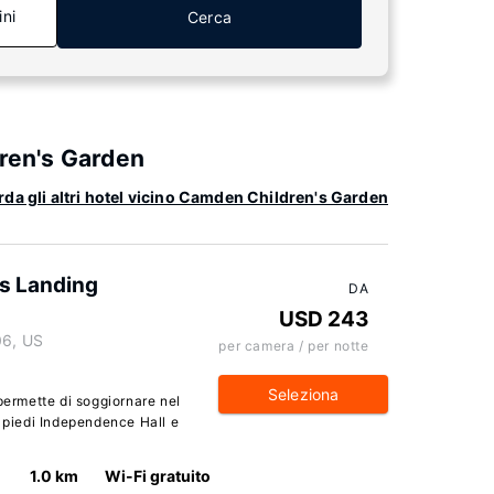
ini
Cerca
dren's Garden
da gli altri hotel vicino Camden Children's Garden
's Landing
DA
USD 243
06, US
per camera / per notte
Seleziona
permette di soggiornare nel
a piedi Independence Hall e
1.0 km
Wi-Fi gratuito