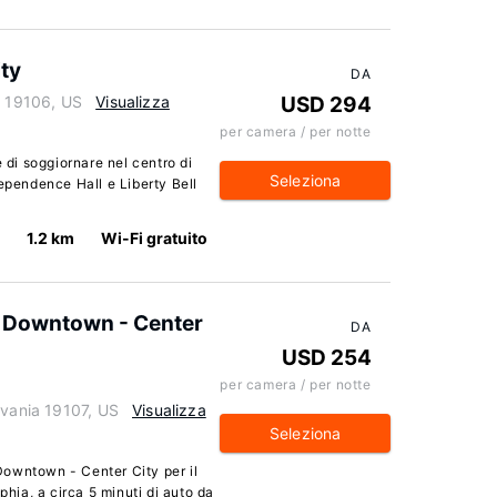
ity
DA
a 19106, US
Visualizza
USD 294
per camera / per notte
e di soggiornare nel centro di
Seleziona
dependence Hall e Liberty Bell
1.2 km
Wi-Fi gratuito
a Downtown - Center
DA
USD 254
per camera / per notte
lvania 19107, US
Visualizza
Seleziona
owntown - Center City per il
phia, a circa 5 minuti di auto da