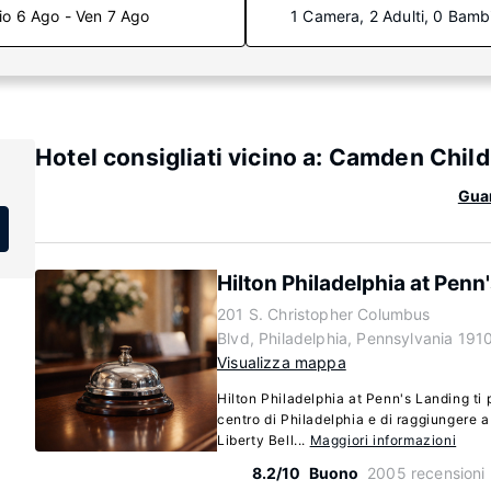
io 6 Ago - Ven 7 Ago
1 Camera, 2 Adulti, 0 Bamb
Hotel consigliati vicino a: Camden Chil
Guar
Hilton Philadelphia at Penn
201 S. Christopher Columbus
Blvd, Philadelphia, Pennsylvania 191
Visualizza mappa
Hilton Philadelphia at Penn's Landing ti 
centro di Philadelphia e di raggiungere 
Liberty Bell...
Maggiori informazioni
8.2/10
Buono
2005 recensioni