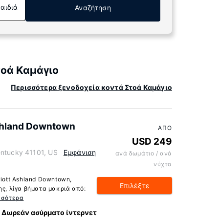
Παιδιά
Αναζήτηση
τοά Καμάγιο
Περισσότερα ξενοδοχεία κοντά Στοά Καμάγιο
Ashland Downtown
ΑΠΌ
USD 249
entucky 41101, US
Εμφάνιση
ανά δωμάτιο / ανά
νύχτα
riott Ashland Downtown,
Επιλέξτε
ης, λίγα βήματα μακριά από:
σσότερα
Δωρεάν ασύρματο ίντερνετ