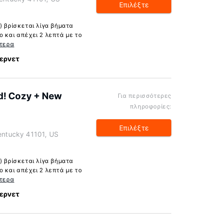
Επιλέξτε
) βρίσκεται λίγα βήματα
 και απέχει 2 λεπτά με το
τερα
ερνετ
d! Cozy + New
Για περισσότερες
πληροφορίες:
Επιλέξτε
Kentucky 41101, US
) βρίσκεται λίγα βήματα
 και απέχει 2 λεπτά με το
τερα
ερνετ