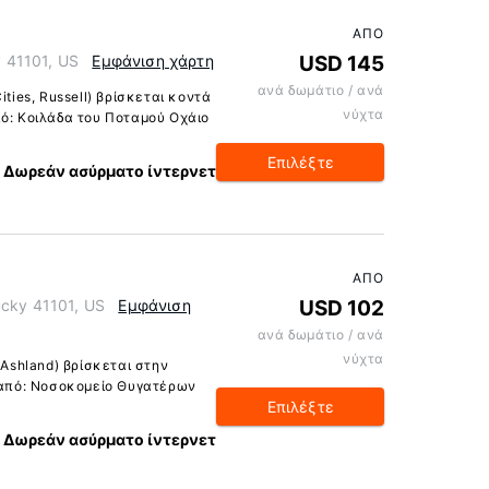
ΑΠΌ
y 41101, US
Εμφάνιση χάρτη
USD 145
ανά δωμάτιο / ανά
ities, Russell) βρίσκεται κοντά
νύχτα
πό: Κοιλάδα του Ποταμού Οχάιο
Επιλέξτε
Δωρεάν ασύρματο ίντερνετ
ΑΠΌ
ucky 41101, US
Εμφάνιση
USD 102
ανά δωμάτιο / ανά
νύχτα
 Ashland) βρίσκεται στην
ι από: Νοσοκομείο Θυγατέρων
Επιλέξτε
Δωρεάν ασύρματο ίντερνετ