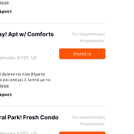
τερα
ερνετ
y! Apt w/ Comforts
Για περισσότερες
πληροφορίες:
Επιλέξτε
Kentucky 41101, US
) βρίσκεται λίγα βήματα
 και απέχει 2 λεπτά με το
τερα
ερνετ
al Park! Fresh Condo
Για περισσότερες
πληροφορίες:
Kentucky 41101, US