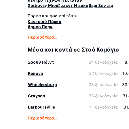
Κέντρο Τέχνων Πέντλτον
Χάιλαντς Μιουζίμ εντ Ντισκάβερι Σέντερ
Πάρκα και φυσικοί τόποι
Κεντρικό Πάρκο
Άρμκο Παρκ
Περισσότερα…
Μέσα και κοντά σε Στοά Καμάγιο
Σάουθ Πόιντ
34 ξενοδοχεία
8
Kenova
32 ξενοδοχεία
10
Wheelersburg
38 ξενοδοχεία
33.
Grayson
33 ξενοδοχεία
31
Barboursville
41 ξενοδοχεία
31
Περισσότερα…