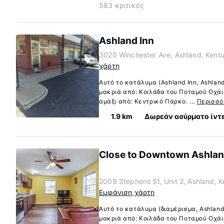
583 κριτικές
Ashland Inn
3020 Winchester Ave, Ashland, Kent
χάρτη
Αυτό το κατάλυμα (Ashland Inn, Ashlan
μακριά από: Κοιλάδα του Ποταμού Οχάιο
αμάξι από: Κεντρικό Πάρκο. ...
Περισσό
1.9 km
Δωρεάν ασύρματο ίντ
Close to Downtown Ashland
2009 Stephens St, Unit 2, Ashland, 
Εμφάνιση χάρτη
Αυτό το κατάλυμα (διαμέρισμα, Ashland
μακριά από: Κοιλάδα του Ποταμού Οχάιο