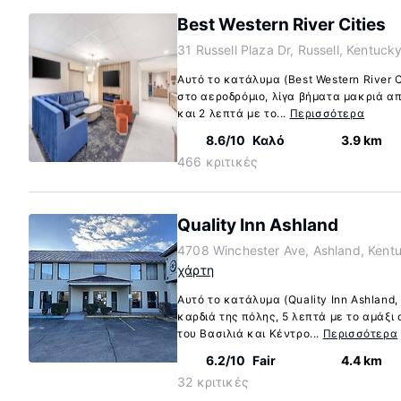
Best Western River Cities
31 Russell Plaza Dr, Russell, Kentuck
Αυτό το κατάλυμα (Best Western River C
στο αεροδρόμιο, λίγα βήματα μακριά α
και 2 λεπτά με το...
Περισσότερα
8.6/10
Καλό
3.9 km
466 κριτικές
Quality Inn Ashland
4708 Winchester Ave, Ashland, Kent
χάρτη
Αυτό το κατάλυμα (Quality Inn Ashland,
καρδιά της πόλης, 5 λεπτά με το αμάξ
του Βασιλιά και Κέντρο...
Περισσότερα
6.2/10
Fair
4.4 km
32 κριτικές