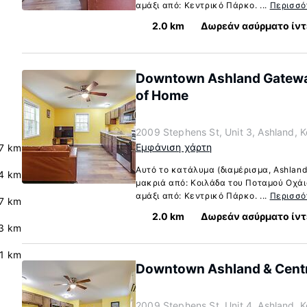
αμάξι από: Κεντρικό Πάρκο. ...
Περισσό
2.0 km
Δωρεάν ασύρματο ίντ
Downtown Ashland Gatewa
of Home
2009 Stephens St, Unit 3, Ashland, 
Εμφάνιση χάρτη
.7 km
Αυτό το κατάλυμα (διαμέρισμα, Ashland
.4 km
μακριά από: Κοιλάδα του Ποταμού Οχάιο
αμάξι από: Κεντρικό Πάρκο. ...
Περισσό
7 km
2.0 km
Δωρεάν ασύρματο ίντ
.3 km
.1 km
Downtown Ashland & Centr
2009 Stephens St, Unit 4, Ashland, 