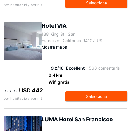
Selecciona
per habitació / per nit
Hotel VIA
138 King St., San
Francisco, California 94107, US
Mostra mapa
9.2/10
Excellent
1568 comentaris
0.4 km
Wifi gratis
USD 442
DES DE
Selecciona
per habitació / per nit
LUMA Hotel San Francisco