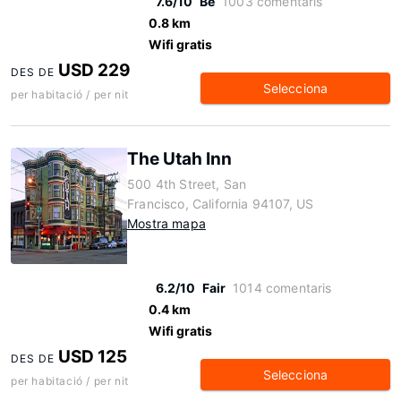
7.6/10
Bé
1003 comentaris
0.8 km
Wifi gratis
USD 229
DES DE
Selecciona
per habitació / per nit
The Utah Inn
500 4th Street, San
Francisco, California 94107, US
Mostra mapa
6.2/10
Fair
1014 comentaris
0.4 km
Wifi gratis
USD 125
DES DE
Selecciona
per habitació / per nit