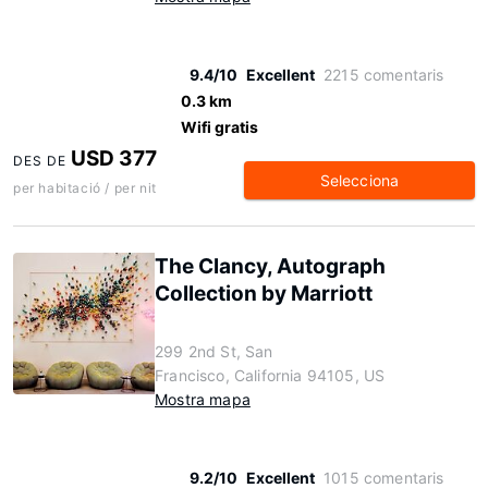
9.4/10
Excellent
2215 comentaris
0.3 km
Wifi gratis
USD 377
DES DE
Selecciona
per habitació / per nit
The Clancy, Autograph
Collection by Marriott
299 2nd St, San
Francisco, California 94105, US
Mostra mapa
9.2/10
Excellent
1015 comentaris