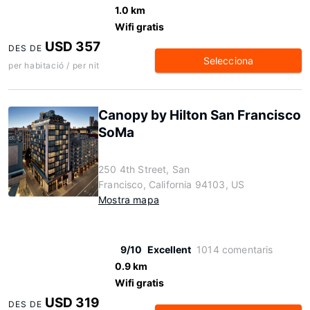
1.0 km
Wifi gratis
USD 357
DES DE
Selecciona
per habitació / per nit
Canopy by Hilton San Francisco
SoMa
250 4th Street, San
Francisco, California 94103, US
Mostra mapa
9/10
Excellent
1014 comentaris
0.9 km
Wifi gratis
USD 319
DES DE