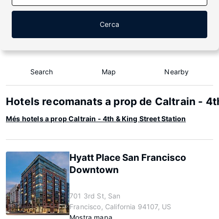
Cerca
Search
Map
Nearby
Hotels recomanats a prop de Caltrain - 4t
Més hotels a prop Caltrain - 4th & King Street Station
Hyatt Place San Francisco
Downtown
701 3rd St, San
Francisco, California 94107, US
Mostra mapa