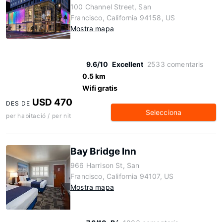
100 Channel Street, San
Francisco, California 94158, US
Mostra mapa
9.6/10
Excellent
2533 comentaris
0.5 km
Wifi gratis
USD 470
DES DE
Selecciona
per habitació / per nit
Bay Bridge Inn
966 Harrison St, San
Francisco, California 94107, US
Mostra mapa