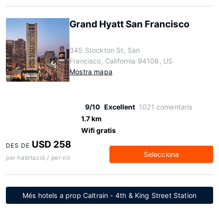
Grand Hyatt San Francisco
345 Stockton St, San
Francisco, California 94108, US
Mostra mapa
9/10
Excellent
1021 comentaris
1.7 km
Wifi gratis
USD 258
DES DE
Selecciona
per habitació / per nit
Més hotels a prop Caltrain - 4th & King Street Station