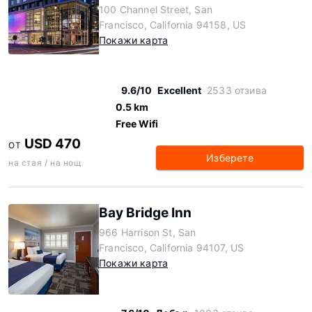
100 Channel Street, San
Francisco, California 94158, US
Покажи карта
9.6/10
Excellent
2533 отзива
0.5 km
Free Wifi
USD 470
ОТ
Изберете
на стая / на нощ
Bay Bridge Inn
966 Harrison St, San
Francisco, California 94107, US
Покажи карта