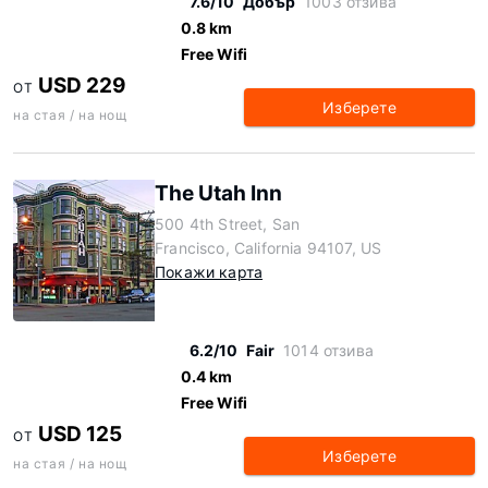
7.6/10
Добър
1003 отзива
0.8 km
Free Wifi
USD 229
ОТ
Изберете
на стая / на нощ
The Utah Inn
500 4th Street, San
Francisco, California 94107, US
Покажи карта
6.2/10
Fair
1014 отзива
0.4 km
Free Wifi
USD 125
ОТ
Изберете
на стая / на нощ