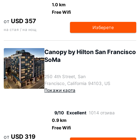
1.0 km
Free Wifi
USD 357
ОТ
Изберете
на стая / на нощ
Canopy by Hilton San Francisco
SoMa
250 4th Street, San
Francisco, California 94103, US
Покажи карта
9/10
Excellent
1014 отзива
0.9 km
Free Wifi
USD 319
ОТ