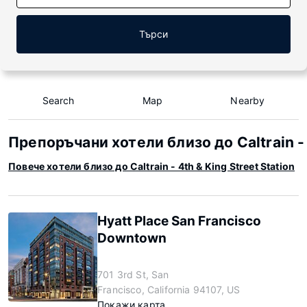
Търси
Search
Map
Nearby
Препоръчани хотели близо до Caltrain - 4
Повече хотели близо до Caltrain - 4th & King Street Station
Hyatt Place San Francisco
Downtown
701 3rd St, San
Francisco, California 94107, US
Покажи карта