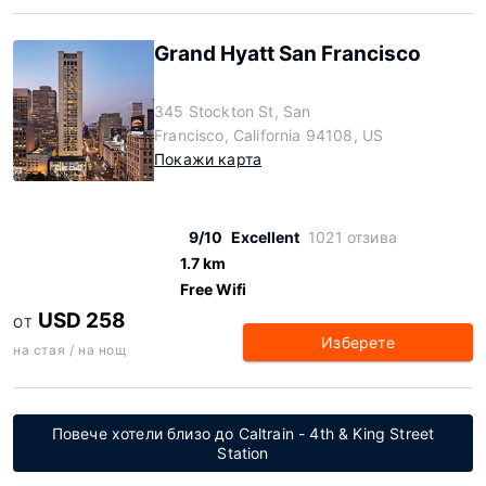
Grand Hyatt San Francisco
345 Stockton St, San
Francisco, California 94108, US
Покажи карта
9/10
Excellent
1021 отзива
1.7 km
Free Wifi
USD 258
ОТ
Изберете
на стая / на нощ
Повече хотели близо до Caltrain - 4th & King Street
Station