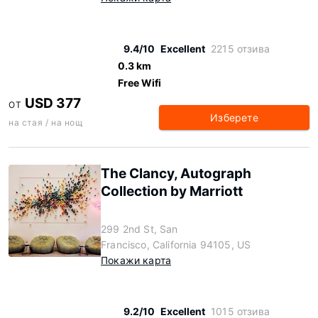
9.4/10
Excellent
2215 отзива
0.3 km
Free Wifi
USD 377
ОТ
Изберете
на стая / на нощ
The Clancy, Autograph
Collection by Marriott
299 2nd St, San
Francisco, California 94105, US
Покажи карта
9.2/10
Excellent
1015 отзива