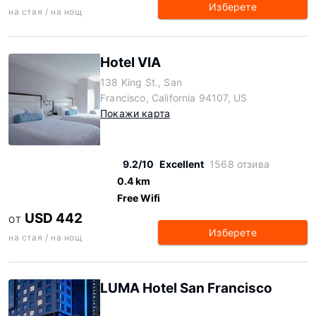
Изберете
на стая / на нощ
Hotel VIA
138 King St., San
Francisco, California 94107, US
Покажи карта
9.2/10
Excellent
1568 отзива
0.4 km
Free Wifi
USD 442
ОТ
Изберете
на стая / на нощ
LUMA Hotel San Francisco