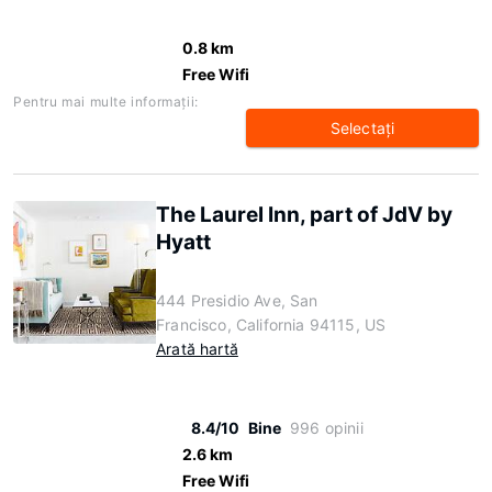
0.8 km
Free Wifi
Pentru mai multe informaţii:
Selectaţi
The Laurel Inn, part of JdV by
Hyatt
444 Presidio Ave, San
Francisco, California 94115, US
Arată hartă
8.4/10
Bine
996 opinii
2.6 km
Free Wifi