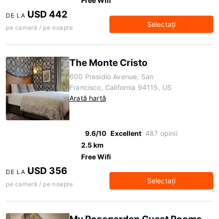
Free Wifi
USD 442
DE LA
Selectaţi
pe cameră / pe noapte
The Monte Cristo
600 Presidio Avenue, San
Francisco, California 94115, US
Arată hartă
9.6/10
Excellent
487 opinii
2.5 km
Free Wifi
USD 356
DE LA
Selectaţi
pe cameră / pe noapte