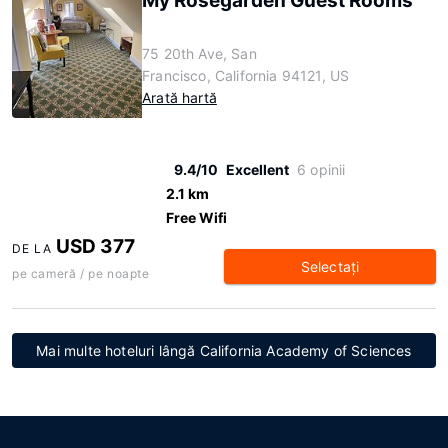
My Rosegarden Guest Rooms
75 20th Ave, San
Francisco, California 94121, US
Arată hartă
9.4/10
Excellent
6 opinii
2.1 km
Free Wifi
USD 377
DE LA
Selectaţi
pe cameră / pe noapte
Mai multe hoteluri lângă California Academy of Sciences