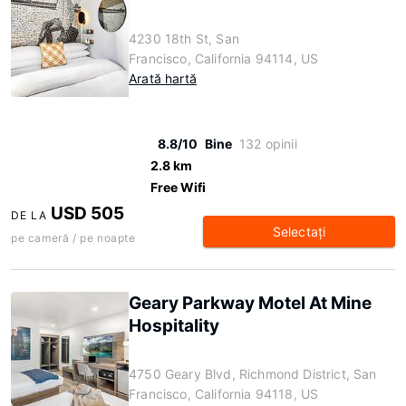
4230 18th St, San
Francisco, California 94114, US
Arată hartă
8.8/10
Bine
132 opinii
2.8 km
Free Wifi
USD 505
DE LA
Selectaţi
pe cameră / pe noapte
Geary Parkway Motel At Mine
Hospitality
4750 Geary Blvd, Richmond District, San
Francisco, California 94118, US