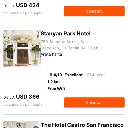
USD 424
DE LA
Selectaţi
pe cameră / pe noapte
Stanyan Park Hotel
750 Stanyan Street, San
Francisco, California 94117, US
Arată hartă
9.4/10
Excellent
1014 opinii
1.2 km
Free Wifi
USD 366
DE LA
Selectaţi
pe cameră / pe noapte
The Hotel Castro San Francisco