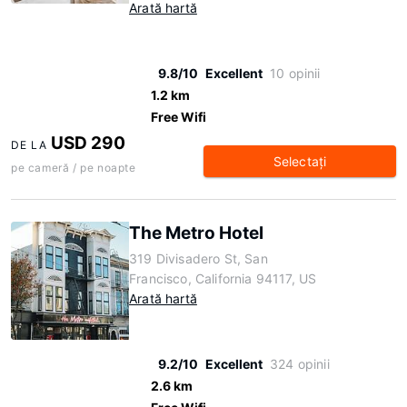
Arată hartă
9.8/10
Excellent
10 opinii
1.2 km
Free Wifi
USD 290
DE LA
Selectaţi
pe cameră / pe noapte
The Metro Hotel
319 Divisadero St, San
Francisco, California 94117, US
Arată hartă
9.2/10
Excellent
324 opinii
2.6 km