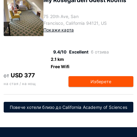
My Rosegarden Guest Rooms
75 20th Ave, San
Francisco, California 94121, US
Покажи карта
9.4/10
Excellent
6 отзива
2.1 km
Free Wifi
USD 377
ОТ
Изберете
на стая / на нощ
Повече хотели близо до California Academy of Sciences