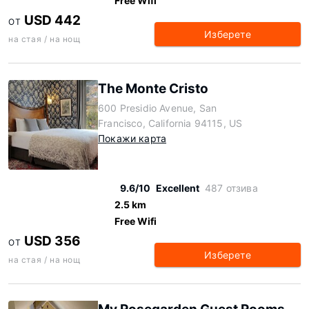
Free Wifi
USD 442
ОТ
Изберете
на стая / на нощ
The Monte Cristo
600 Presidio Avenue, San
Francisco, California 94115, US
Покажи карта
9.6/10
Excellent
487 отзива
2.5 km
Free Wifi
USD 356
ОТ
Изберете
на стая / на нощ