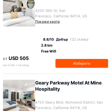
4230 18th St, San
Francisco, California 94114, US
Покажи карта
8.8/10
Добър
132 отзива
2.8 km
Free Wifi
USD 505
ОТ
Изберете
на стая / на нощ
Geary Parkway Motel At Mine
Hospitality
4750 Geary Blvd, Richmond District, San
Francisco, California 94118, US