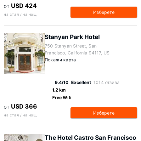
USD 424
ОТ
Изберете
на стая / на нощ
Stanyan Park Hotel
750 Stanyan Street, San
Francisco, California 94117, US
Покажи карта
9.4/10
Excellent
1014 отзива
1.2 km
Free Wifi
USD 366
ОТ
Изберете
на стая / на нощ
The Hotel Castro San Francisco