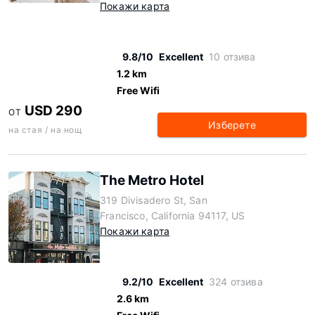
Покажи карта
9.8/10
Excellent
10 отзива
1.2 km
Free Wifi
USD 290
ОТ
Изберете
на стая / на нощ
The Metro Hotel
319 Divisadero St, San
Francisco, California 94117, US
Покажи карта
9.2/10
Excellent
324 отзива
2.6 km