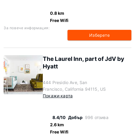
0.8 km
Free Wifi
За повече информация:
Изберете
The Laurel Inn, part of JdV by
Hyatt
444 Presidio Ave, San
Francisco, California 94115, US
Покажи карта
8.4/10
Добър
996 отзива
2.6 km
Free Wifi