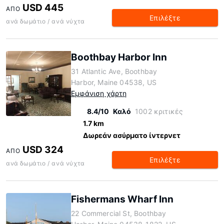
USD 445
ΑΠΌ
Επιλέξτε
ανά δωμάτιο / ανά νύχτα
Boothbay Harbor Inn
31 Atlantic Ave, Boothbay
Harbor, Maine 04538, US
Εμφάνιση χάρτη
8.4/10
Καλό
1002 κριτικές
1.7 km
Δωρεάν ασύρματο ίντερνετ
USD 324
ΑΠΌ
Επιλέξτε
ανά δωμάτιο / ανά νύχτα
Fishermans Wharf Inn
22 Commercial St, Boothbay