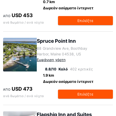
0.7 km
Δωρεάν ασύρματο ίντερνετ
USD 453
ΑΠΌ
Επιλέξτε
ανά δωμάτιο / ανά νύχτα
Spruce Point Inn
88 Grandview Ave, Boothbay
Harbor, Maine 04538, US
Εμφάνιση χάρτη
8.8/10
Καλό
402 κριτικές
1.9 km
Δωρεάν ασύρματο ίντερνετ
USD 473
ΑΠΌ
Επιλέξτε
ανά δωμάτιο / ανά νύχτα
Flagship Inn and Suites