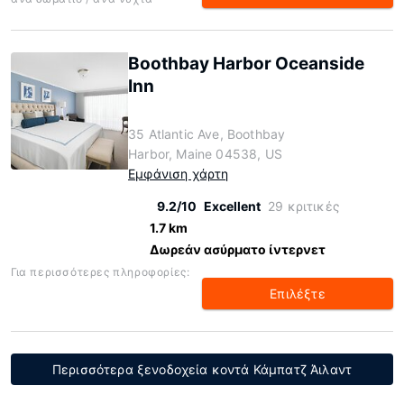
Boothbay Harbor Oceanside
Inn
35 Atlantic Ave, Boothbay
Harbor, Maine 04538, US
Εμφάνιση χάρτη
9.2/10
Excellent
29 κριτικές
1.7 km
Δωρεάν ασύρματο ίντερνετ
Για περισσότερες πληροφορίες:
Επιλέξτε
Περισσότερα ξενοδοχεία κοντά Κάμπατζ Άιλαντ