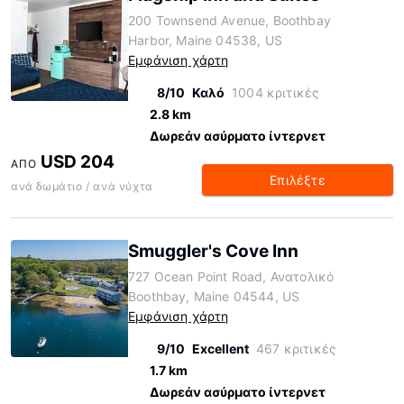
200 Townsend Avenue, Boothbay
Harbor, Maine 04538, US
Εμφάνιση χάρτη
8/10
Καλό
1004 κριτικές
2.8 km
Δωρεάν ασύρματο ίντερνετ
USD 204
ΑΠΌ
Επιλέξτε
ανά δωμάτιο / ανά νύχτα
Smuggler's Cove Inn
727 Ocean Point Road, Ανατολικό
Boothbay, Maine 04544, US
Εμφάνιση χάρτη
9/10
Excellent
467 κριτικές
1.7 km
Δωρεάν ασύρματο ίντερνετ