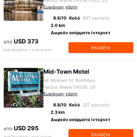
Harbor, Maine 04538-1822, US
Εμφάνιση χάρτη
8.6/10
Καλό
897 κριτικές
2.0 km
Δωρεάν ασύρματο ίντερνετ
USD 373
ΑΠΌ
Επιλέξτε
ανά δωμάτιο / ανά νύχτα
Mid-Town Motel
96 McKown St, Boothbay
Harbor, Maine 04538, US
Εμφάνιση χάρτη
8.8/10
Καλό
227 κριτικές
2.3 km
Δωρεάν ασύρματο ίντερνετ
USD 295
ΑΠΌ
Επιλέξτε
ανά δωμάτιο / ανά νύχτα