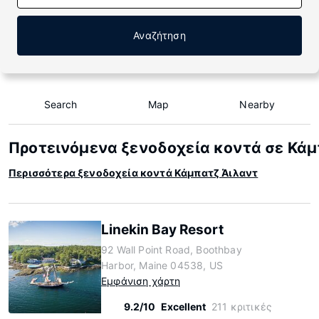
Αναζήτηση
Search
Map
Nearby
Προτεινόμενα ξενοδοχεία κοντά σε Κάμ
Περισσότερα ξενοδοχεία κοντά Κάμπατζ Άιλαντ
Linekin Bay Resort
92 Wall Point Road, Boothbay
Harbor, Maine 04538, US
Εμφάνιση χάρτη
9.2/10
Excellent
211 κριτικές