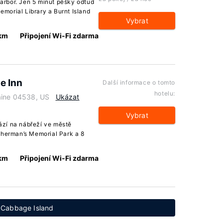
rbor. Jen 5 minut pěšky odtud
morial Library a Burnt Island
Vybrat
 km
Připojení Wi-Fi zdarma
e Inn
Další informace o tomto
hotelu:
aine 04538, US
Ukázat
Vybrat
zí na nábřeží ve městě
sherman’s Memorial Park a 8
 km
Připojení Wi-Fi zdarma
v Cabbage Island