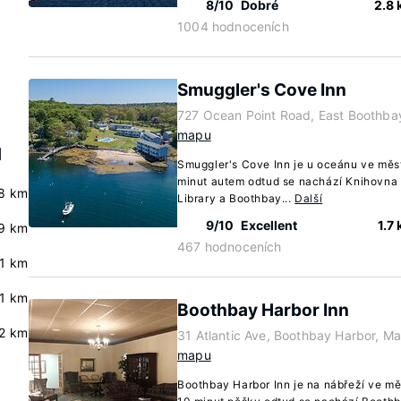
8/10
Dobré
2.8
1004 hodnoceních
Smuggler's Cove Inn
727 Ocean Point Road, East Boothba
mapu
d
Smuggler's Cove Inn je u oceánu ve měs
minut autem odtud se nachází Knihovna
.8 km
Library a Boothbay...
Další
9/10
Excellent
1.7
9 km
467 hodnoceních
.1 km
.1 km
Boothbay Harbor Inn
.2 km
31 Atlantic Ave, Boothbay Harbor, M
mapu
Boothbay Harbor Inn je na nábřeží ve m