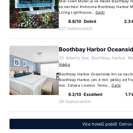
Mid-Town Motel je ve městě Boothbay Ha
se nachází Knihovna Boothbay Harbor Me
Living Lighthouse...
Další
8.8/10
Dobré
2.3
227 hodnoceních
Boothbay Harbor Oceansid
35 Atlantic Ave, Boothbay Harbor, M
mapu
Boothbay Harbor Oceanside Inn se nachá
Boothbay Harbor, jen 4 min. pěšky od Fi
min. Zátoka Linekin. Tento...
Další
9.2/10
Excellent
1.7
29 hodnoceních
Více hotelů poblíž Ostro