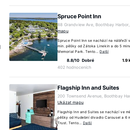
Spruce Point Inn
88 Grandview Ave, Boothbay Harbor
mapu
Spruce Point Inn se nachází na nábřeží 
d
min. pěšky od Zátoka Linekin a do 5 min
Memorial Park. Tento...
Další
8.8/10
Dobré
1.9
402 hodnoceních
Flagship Inn and Suites
200 Townsend Avenue, Boothbay Har
Ukázat mapu
Flagship Inn and Suites se nachází ve m
pěšky od Hudební divadlo Carousel a 6 
Trust. Tento...
Další