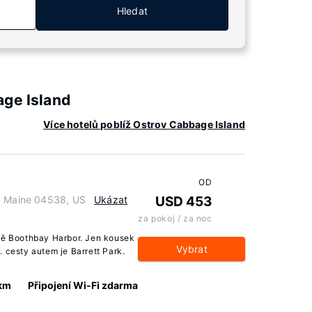
Hledat
age Island
Více hotelů poblíž Ostrov Cabbage Island
OD
r, Maine 04538, US
Ukázat
USD 453
za pokoj / za noc
stě Boothbay Harbor. Jen kousek
Vybrat
 cesty autem je Barrett Park.
 km
Připojení Wi-Fi zdarma