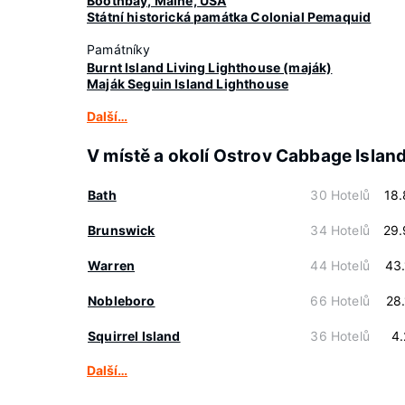
Boothbay, Maine, USA
Státní historická památka Colonial Pemaquid
Památníky
Burnt Island Living Lighthouse (maják)
Maják Seguin Island Lighthouse
Další…
V místě a okolí Ostrov Cabbage Islan
Bath
30 Hotelů
18
Brunswick
34 Hotelů
29.
Warren
44 Hotelů
43
Nobleboro
66 Hotelů
28
Squirrel Island
36 Hotelů
4
Další…