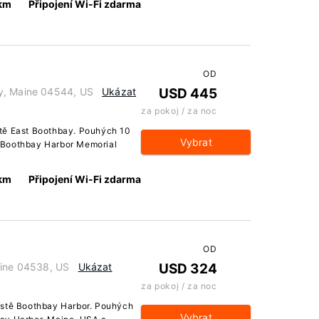
 km
Připojení Wi-Fi zdarma
OD
y, Maine 04544, US
Ukázat
USD 445
za pokoj / za noc
tě East Boothbay. Pouhých 10
Vybrat
 Boothbay Harbor Memorial
 km
Připojení Wi-Fi zdarma
OD
aine 04538, US
Ukázat
USD 324
za pokoj / za noc
ěstě Boothbay Harbor. Pouhých
Vybrat