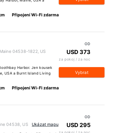
ay Harbor, Maine, USA a
 km
Připojení Wi-Fi zdarma
OD
 Maine 04538-1822, US
USD 373
za pokoj / za noc
 Boothbay Harbor. Jen kousek
Vybrat
, USA a Burnt Island Living
 km
Připojení Wi-Fi zdarma
OD
ine 04538, US
Ukázat mapu
USD 295
za pokoj / za noc