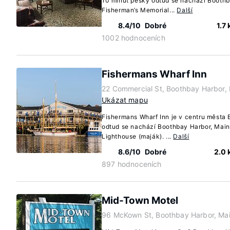
10 minut pěšky odtud se nachází Boothb
Fisherman’s Memorial...
Další
8.4/10
Dobré
1.7
1002 hodnoceních
Fishermans Wharf Inn
22 Commercial St, Boothbay Harbor,
Ukázat mapu
Fishermans Wharf Inn je v centru města
odtud se nachází Boothbay Harbor, Maine
Lighthouse (maják). ...
Další
8.6/10
Dobré
2.0
897 hodnoceních
Mid-Town Motel
96 McKown St, Boothbay Harbor, Ma