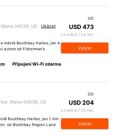
OD
, Maine 04538, US
Ukázat
USD 473
za pokoj / za noc
ve městě Boothbay Harbor, jen 4
Vybrat
ut autem od Fisherman’s
 km
Připojení Wi-Fi zdarma
OD
bor, Maine 04538, US
USD 204
za pokoj / za noc
ěstě Boothbay Harbor, jen 1 min.
Vybrat
min. od Boothbay Region Land