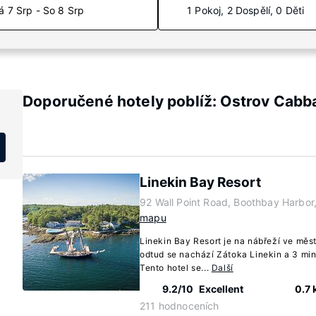
á 7 Srp - So 8 Srp
1 Pokoj, 2 Dospělí, 0 Děti
Doporučené hotely poblíž: Ostrov Cabb
Linekin Bay Resort
92 Wall Point Road, Boothbay Harbo
mapu
Linekin Bay Resort je na nábřeží ve mě
odtud se nachází Zátoka Linekin a 3 min.
Tento hotel se...
Další
9.2/10
Excellent
0.7
211 hodnoceních