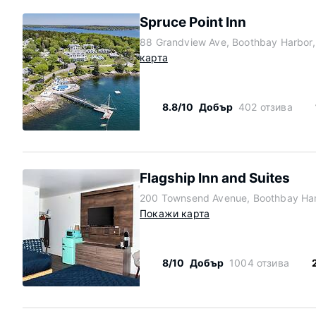
Spruce Point Inn
88 Grandview Ave, Boothbay Harbor
карта
8.8/10
Добър
402 отзива
Flagship Inn and Suites
200 Townsend Avenue, Boothbay Har
Покажи карта
8/10
Добър
1004 отзива