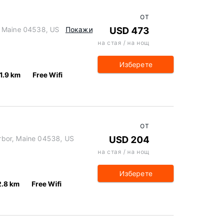
ОТ
, Maine 04538, US
Покажи
USD 473
на стая / на нощ
Изберете
1.9 km
Free Wifi
ОТ
bor, Maine 04538, US
USD 204
на стая / на нощ
Изберете
2.8 km
Free Wifi