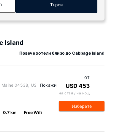
n
Търси
 Island
Повече хотели близо до Cabbage Island
ОТ
r, Maine 04538, US
Покажи
USD 453
на стая / на нощ
Изберете
0.7 km
Free Wifi