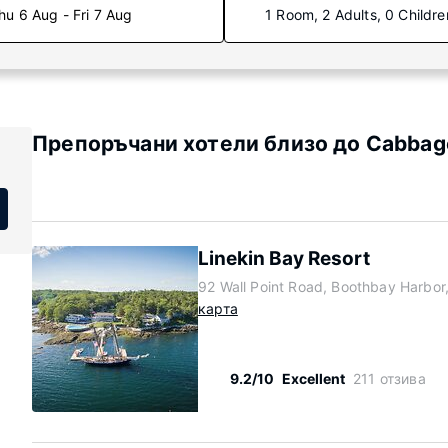
hu 6 Aug - Fri 7 Aug
1 Room, 2 Adults, 0 Childre
Препоръчани хотели близо до Cabbage
Linekin Bay Resort
92 Wall Point Road, Boothbay Harbo
карта
9.2/10
Excellent
211 отзива