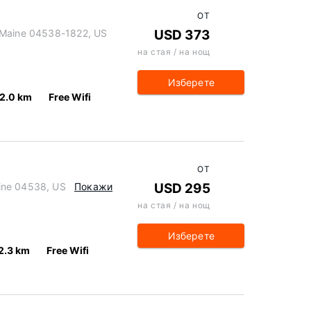
ОТ
 Maine 04538-1822, US
USD 373
на стая / на нощ
Изберете
2.0 km
Free Wifi
ОТ
ine 04538, US
Покажи
USD 295
на стая / на нощ
Изберете
2.3 km
Free Wifi