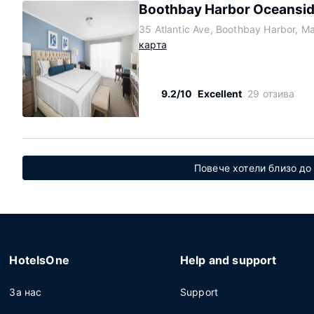
Boothbay Harbor Oceansid
35 Atlantic Ave, Boothbay Harbor, M
карта
9.2/10
Excellent
29 отзива
Повече хотели близо до
HotelsOne
Help and support
За нас
Support