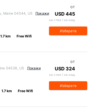
ОТ
y, Maine 04544, US
Покажи
USD 445
на стая / на нощ
Изберете
1.7 km
Free Wifi
ОТ
aine 04538, US
Покажи
USD 324
на стая / на нощ
Изберете
1.7 km
Free Wifi