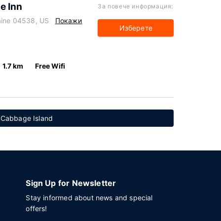
e Inn
За повече информация:
aine 04538, US
Покажи
Изберете
1.7 km
Free Wifi
 Cabbage Island
Sign Up for Newsletter
Stay informed about news and special
offers!