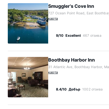
Smuggler's Cove Inn
727 Ocean Point Road, East Boothba
карта
9/10
Excellent
467 отзива
Boothbay Harbor Inn
31 Atlantic Ave, Boothbay Harbor, M
карта
8.4/10
Добър
1002 отзива