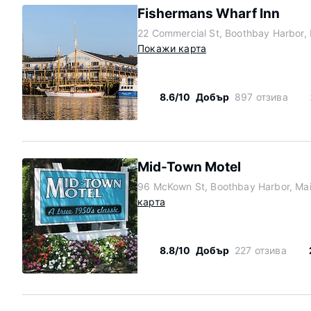
Fishermans Wharf Inn
22 Commercial St, Boothbay Harbor,
Покажи карта
8.6/10
Добър
897 отзива
Mid-Town Motel
96 McKown St, Boothbay Harbor, Ma
карта
8.8/10
Добър
227 отзива