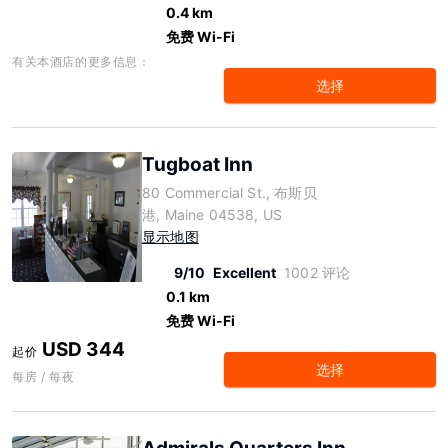
0.4 km
免费 Wi-Fi
有关本酒店的更多信息：
选择
Tugboat Inn
80 Commercial St., 布斯贝
港, Maine 04538, US
显示地图
9/10
Excellent
1002 评论
0.1 km
免费 Wi-Fi
USD 344
起价
选择
每房 / 每夜