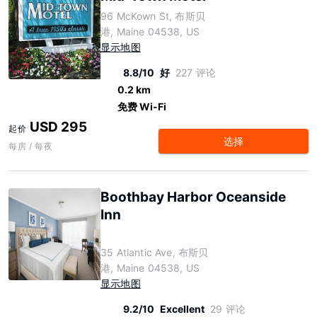
96 McKown St, 布斯贝
港, Maine 04538, US
显示地图
8.8/10
好
227 评论
0.2 km
免费 Wi-Fi
USD 295
起价
选择
每房 / 每夜
Boothbay Harbor Oceanside
Inn
35 Atlantic Ave, 布斯贝
港, Maine 04538, US
显示地图
9.2/10
Excellent
29 评论