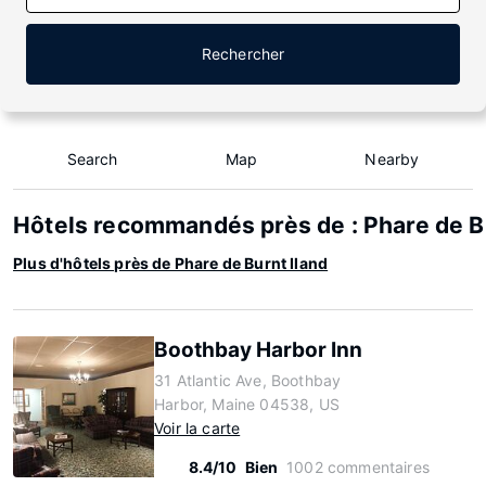
Rechercher
Search
Map
Nearby
Hôtels recommandés près de : Phare de B
Plus d'hôtels près de Phare de Burnt Iland
Boothbay Harbor Inn
31 Atlantic Ave, Boothbay
Harbor, Maine 04538, US
Voir la carte
8.4/10
Bien
1002 commentaires