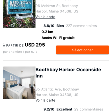
96 McKown St, Boothbay
Harbor, Maine 04538, US
Voir la carte
8.8/10
Bien
227 commentaires
0.2 km
Accès Wi-Fi gratuit
USD 295
À PARTIR DE
Sélectionner
par chambre / par nuit
Boothbay Harbor Oceanside
Inn
35 Atlantic Ave, Boothbay
Harbor, Maine 04538, US
Voir la carte
9.2/10
Excellent
29 commentaires