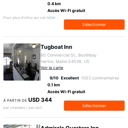
0.4 km
Accès Wi-Fi gratuit
Pour plus d'infos sur cet hôtel :
Sélectionner
Tugboat Inn
80 Commercial St., Boothbay
Harbor, Maine 04538, US
Voir la carte
9/10
Excellent
1002 commentaires
0.1 km
Accès Wi-Fi gratuit
USD 344
À PARTIR DE
Sélectionner
par chambre / par nuit