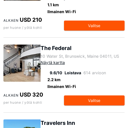
1.1 km
Ilmainen Wi-Fi
USD 210
ALKAEN
Valitse
per huone / yötä kohti
The Federal
10 Water St, Brunswick, Maine 04011, US
Näytä kartta
9.6/10
Loistava
614 arvioon
2.2 km
Ilmainen Wi-Fi
USD 320
ALKAEN
Valitse
per huone / yötä kohti
Travelers Inn