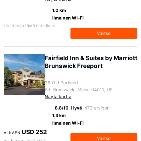
1.0 km
Ilmainen Wi-Fi
Lisätietoja tästä hotellista:
Valitse
Fairfield Inn & Suites by Marriott
Brunswick Freeport
36 Old Portland
Rd, Brunswick, Maine 04011, US
Näytä kartta
8.8/10
Hyvä
473 arvioon
1.3 km
Ilmainen Wi-Fi
USD 252
ALKAEN
Valitse
per huone / yötä kohti