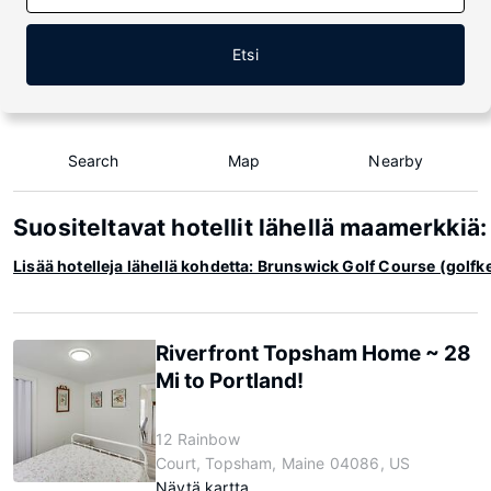
Etsi
Search
Map
Nearby
Suositeltavat hotellit lähellä maamerkkiä
Lisää hotelleja lähellä kohdetta: Brunswick Golf Course (golf
Riverfront Topsham Home ~ 28
Mi to Portland!
12 Rainbow
Court, Topsham, Maine 04086, US
Näytä kartta