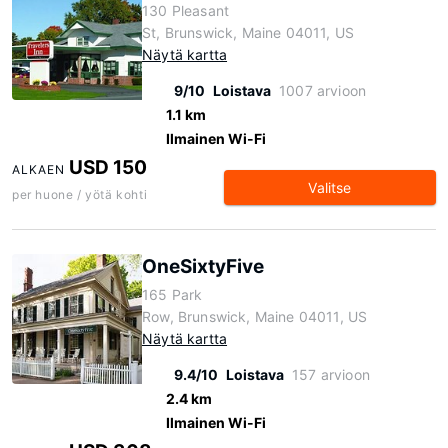
130 Pleasant
St, Brunswick, Maine 04011, US
Näytä kartta
9/10
Loistava
1007 arvioon
1.1 km
Ilmainen Wi-Fi
USD 150
ALKAEN
Valitse
per huone / yötä kohti
OneSixtyFive
165 Park
Row, Brunswick, Maine 04011, US
Näytä kartta
9.4/10
Loistava
157 arvioon
2.4 km
Ilmainen Wi-Fi