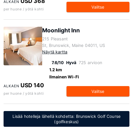
USD 368
ALKAEN
Valitse
per huone / yötä kohti
Moonlight Inn
215 Pleasant
St, Brunswick, Maine 04011, US
Näytä kartta
7.6/10
Hyvä
725 arvioon
1.2 km
Ilmainen Wi-Fi
USD 140
ALKAEN
Valitse
per huone / yötä kohti
Lisää hotelleja lähellä kohdetta: Brunswick Golf Course
(golfkeskus)