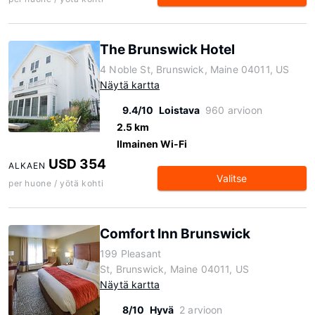
The Brunswick Hotel
4 Noble St, Brunswick, Maine 04011, US
Näytä kartta
9.4/10
Loistava
960 arvioon
2.5 km
Ilmainen Wi-Fi
USD 354
ALKAEN
Valitse
per huone / yötä kohti
Comfort Inn Brunswick
199 Pleasant
St, Brunswick, Maine 04011, US
Näytä kartta
8/10
Hyvä
2 arvioon