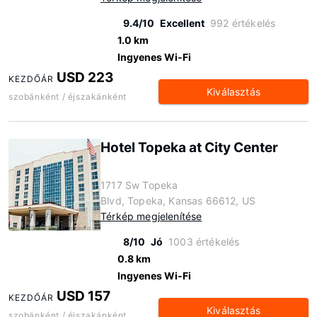
9.4/10
Excellent
992 értékelés
1.0 km
Ingyenes Wi-Fi
USD 223
KEZDŐÁR
Kiválasztás
szobánként / éjszakánként
Hotel Topeka at City Center
1717 Sw Topeka
Blvd, Topeka, Kansas 66612, US
Térkép megjelenítése
8/10
Jó
1003 értékelés
0.8 km
Ingyenes Wi-Fi
USD 157
KEZDŐÁR
Kiválasztás
szobánként / éjszakánként