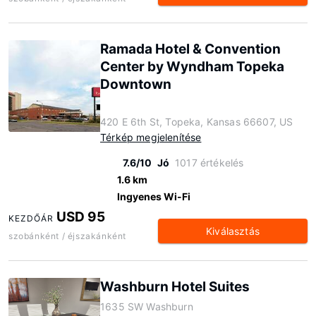
Ramada Hotel & Convention
Center by Wyndham Topeka
Downtown
420 E 6th St, Topeka, Kansas 66607, US
Térkép megjelenítése
7.6/10
Jó
1017 értékelés
1.6 km
Ingyenes Wi-Fi
USD 95
KEZDŐÁR
Kiválasztás
szobánként / éjszakánként
Washburn Hotel Suites
1635 SW Washburn