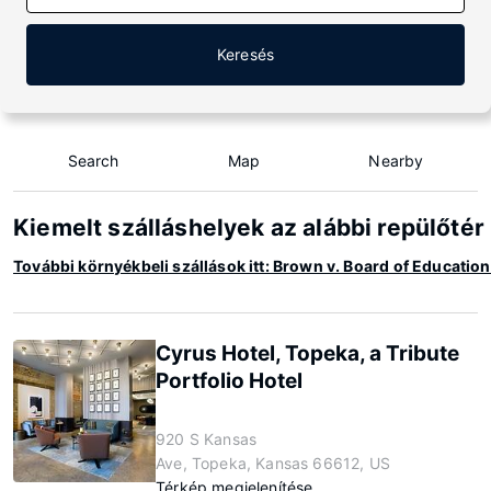
Keresés
Search
Map
Nearby
Kiemelt szálláshelyek az alábbi repülőté
További környékbeli szállások itt: Brown v. Board of Educati
Cyrus Hotel, Topeka, a Tribute
Portfolio Hotel
920 S Kansas
Ave, Topeka, Kansas 66612, US
Térkép megjelenítése