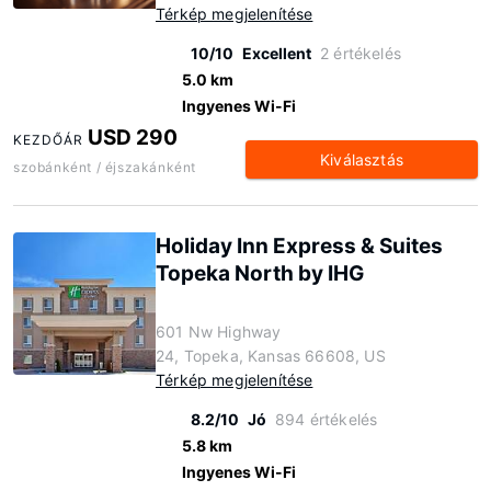
Térkép megjelenítése
10/10
Excellent
2 értékelés
5.0 km
Ingyenes Wi-Fi
USD 290
KEZDŐÁR
Kiválasztás
szobánként / éjszakánként
Holiday Inn Express & Suites
Topeka North by IHG
601 Nw Highway
24, Topeka, Kansas 66608, US
Térkép megjelenítése
8.2/10
Jó
894 értékelés
5.8 km
Ingyenes Wi-Fi