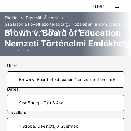
USD
Főoldal
Egyesült Államok
Szállások a következő tereptárgy közelében: Brown v. Board
Brown v. Board of Education
of Education Nemzeti Történelmi Emlékhely
Nemzeti Történelmi Emlékhely
Szállás
Uticél
Dates
Sze 5 Aug - Csü 6 Aug
Travellers
1 Szoba, 2 Felnőtt, 0 Gyermek