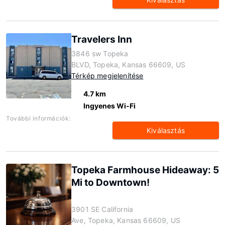
Travelers Inn
3846 sw Topeka
BLVD, Topeka, Kansas 66609, US
Térkép megjelenítése
4.7 km
Ingyenes Wi-Fi
További információk:
Kiválasztás
Topeka Farmhouse Hideaway: 5
Mi to Downtown!
3901 SE California
Ave, Topeka, Kansas 66609, US