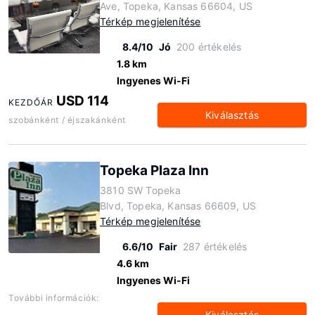
Ave, Topeka, Kansas 66604, US
Térkép megjelenítése
8.4/10
Jó
200 értékelés
1.8 km
Ingyenes Wi-Fi
USD 114
KEZDŐÁR
Kiválasztás
szobánként / éjszakánként
Topeka Plaza Inn
3810 SW Topeka
Blvd, Topeka, Kansas 66609, US
Térkép megjelenítése
6.6/10
Fair
287 értékelés
4.6 km
Ingyenes Wi-Fi
További információk:
Kiválasztás