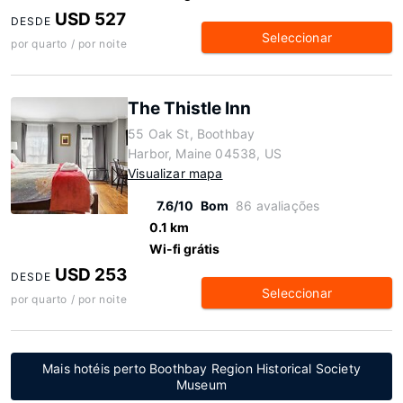
USD 527
DESDE
Seleccionar
por quarto / por noite
The Thistle Inn
55 Oak St, Boothbay
Harbor, Maine 04538, US
Visualizar mapa
7.6/10
Bom
86 avaliações
0.1 km
Wi-fi grátis
USD 253
DESDE
Seleccionar
por quarto / por noite
Mais hotéis perto Boothbay Region Historical Society
Museum