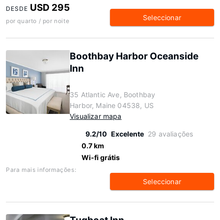
USD 295
DESDE
Seleccionar
por quarto / por noite
Boothbay Harbor Oceanside
Inn
35 Atlantic Ave, Boothbay
Harbor, Maine 04538, US
Visualizar mapa
9.2/10
Excelente
29 avaliações
0.7 km
Wi-fi grátis
Para mais informações:
Seleccionar