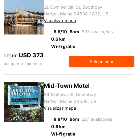
22 Commercial St, Boothbay
Harbor, Maine 04538-1822, US
Visualizar mapa
8.6/10
Bom
897 avaliações
0.6 km
Wi-fi grátis
USD 373
DESDE
Seleccionar
por quarto / por noite
Mid-Town Motel
96 McKown St, Boothbay
Harbor, Maine 04538, US
Visualizar mapa
8.8/10
Bom
227 avaliações
0.6 km
Wi-fi grátis