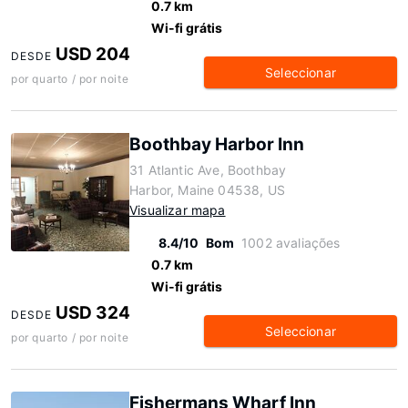
0.7 km
Wi-fi grátis
USD 204
DESDE
Seleccionar
por quarto / por noite
Boothbay Harbor Inn
31 Atlantic Ave, Boothbay
Harbor, Maine 04538, US
Visualizar mapa
8.4/10
Bom
1002 avaliações
0.7 km
Wi-fi grátis
USD 324
DESDE
Seleccionar
por quarto / por noite
Fishermans Wharf Inn