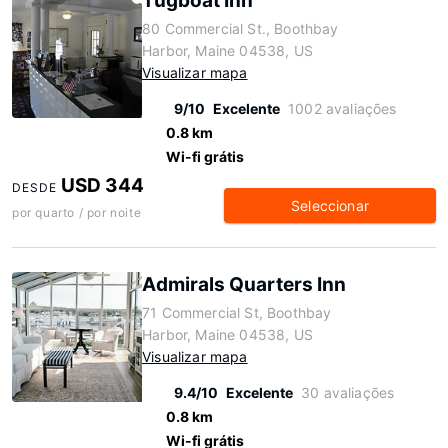
Tugboat Inn
80 Commercial St., Boothbay
Harbor, Maine 04538, US
Visualizar mapa
9/10
Excelente
1002 avaliações
0.8 km
Wi-fi grátis
USD 344
DESDE
Seleccionar
por quarto / por noite
Admirals Quarters Inn
71 Commercial St, Boothbay
Harbor, Maine 04538, US
Visualizar mapa
9.4/10
Excelente
30 avaliações
0.8 km
Wi-fi grátis