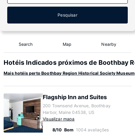
Pesquisar
Search
Map
Nearby
Hotéis Indicados próximos de Boothbay R
Mais hotéis perto Boothbay Region Historical Society Museum
Flagship Inn and Suites
200 Townsend Avenue, Boothbay
Harbor, Maine 04538, US
Visualizar mapa
8/10
Bom
1004 avaliações