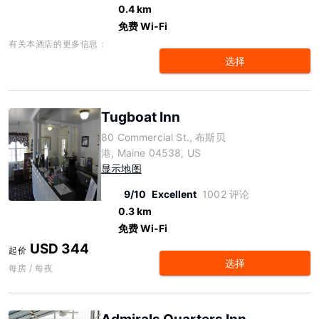
0.4 km
免费 Wi-Fi
有关本酒店的更多信息：
选择
Tugboat Inn
80 Commercial St., 布斯贝
港, Maine 04538, US
显示地图
9/10
Excellent
1002 评论
0.3 km
免费 Wi-Fi
USD 344
起价
选择
每房 / 每夜