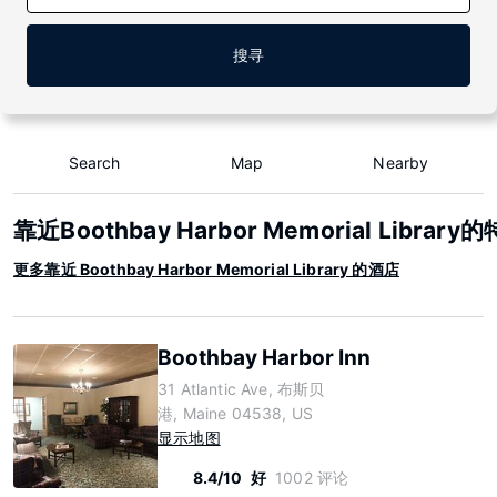
搜寻
Search
Map
Nearby
靠近Boothbay Harbor Memorial Librar
更多靠近 Boothbay Harbor Memorial Library 的酒店
Boothbay Harbor Inn
31 Atlantic Ave, 布斯贝
港, Maine 04538, US
显示地图
8.4/10
好
1002 评论