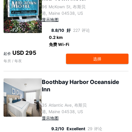
96 McKown St, 布斯贝
港, Maine 04538, US
显示地图
8.8/10
好
227 评论
0.2 km
免费 Wi-Fi
USD 295
起价
选择
每房 / 每夜
Boothbay Harbor Oceanside
Inn
35 Atlantic Ave, 布斯贝
港, Maine 04538, US
显示地图
9.2/10
Excellent
29 评论