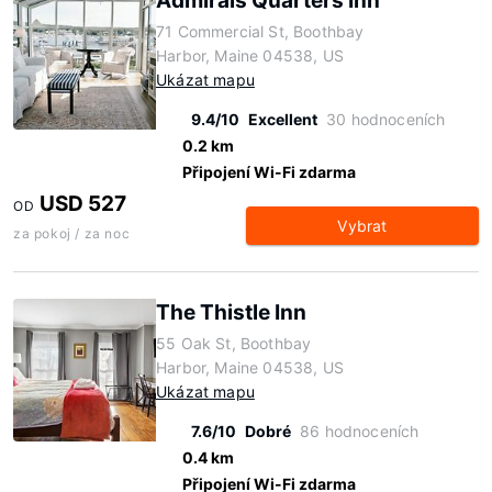
Admirals Quarters Inn
71 Commercial St, Boothbay
Harbor, Maine 04538, US
Ukázat mapu
9.4/10
Excellent
30 hodnoceních
0.2 km
Připojení Wi-Fi zdarma
USD 527
OD
Vybrat
za pokoj / za noc
The Thistle Inn
55 Oak St, Boothbay
Harbor, Maine 04538, US
Ukázat mapu
7.6/10
Dobré
86 hodnoceních
0.4 km
Připojení Wi-Fi zdarma