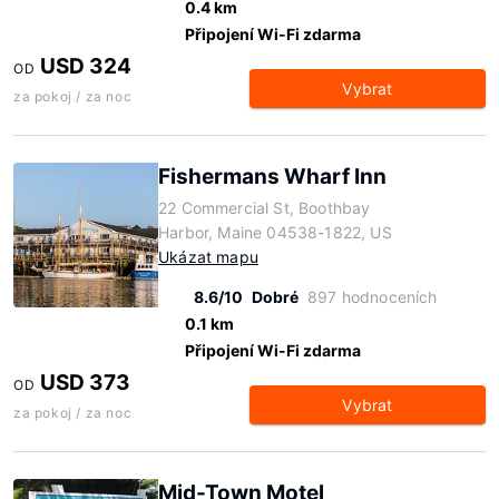
0.4 km
Připojení Wi-Fi zdarma
USD 324
OD
Vybrat
za pokoj / za noc
Fishermans Wharf Inn
22 Commercial St, Boothbay
Harbor, Maine 04538-1822, US
Ukázat mapu
8.6/10
Dobré
897 hodnoceních
0.1 km
Připojení Wi-Fi zdarma
USD 373
OD
Vybrat
za pokoj / za noc
Mid-Town Motel