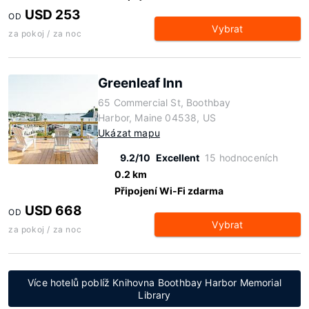
USD 253
OD
Vybrat
za pokoj / za noc
Greenleaf Inn
65 Commercial St, Boothbay
Harbor, Maine 04538, US
Ukázat mapu
9.2/10
Excellent
15 hodnoceních
0.2 km
Připojení Wi-Fi zdarma
USD 668
OD
Vybrat
za pokoj / za noc
Více hotelů poblíž Knihovna Boothbay Harbor Memorial
Library