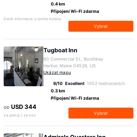
0.4 km
Připojení Wi-Fi zdarma
Další informace o tomto hotelu:
Vybrat
Tugboat Inn
80 Commercial St., Boothbay
Harbor, Maine 04538, US
Ukázat mapu
9/10
Excellent
1002 hodnoceních
0.3 km
Připojení Wi-Fi zdarma
USD 344
OD
Vybrat
za pokoj / za noc