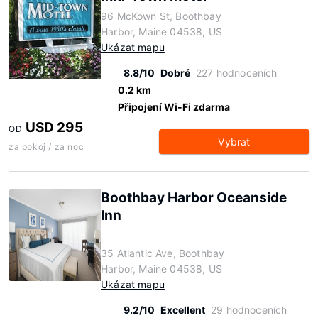
96 McKown St, Boothbay
Harbor, Maine 04538, US
Ukázat mapu
8.8/10
Dobré
227 hodnoceních
0.2 km
Připojení Wi-Fi zdarma
USD 295
OD
Vybrat
za pokoj / za noc
Boothbay Harbor Oceanside
Inn
35 Atlantic Ave, Boothbay
Harbor, Maine 04538, US
Ukázat mapu
9.2/10
Excellent
29 hodnoceních