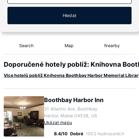
Hledat
Search
Map
Nearby
Doporučené hotely poblíž: Knihovna Boot
Více hotelů poblíž Knihovna Boothbay Harbor Memorial Librar
Boothbay Harbor Inn
31 Atlantic Ave, Boothbay
Harbor, Maine 04538, US
Ukázat mapu
8.4/10
Dobré
1002 hodnoceních