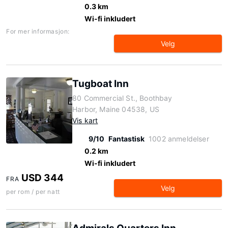
0.3 km
Wi-fi inkludert
For mer informasjon:
Velg
Tugboat Inn
80 Commercial St., Boothbay
Harbor, Maine 04538, US
Vis kart
9/10
Fantastisk
1002 anmeldelser
0.2 km
Wi-fi inkludert
USD 344
FRA
Velg
per rom / per natt