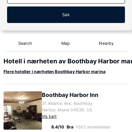
Søk
Search
Map
Nearby
Hotell i nærheten av Boothbay Harbor ma
Flere hoteller i nærheten Boothbay Harbor marina
Boothbay Harbor Inn
31 Atlantic Ave, Boothbay
Harbor, Maine 04538, US
Vis kart
8.4/10
Bra
1002 anmeldelser