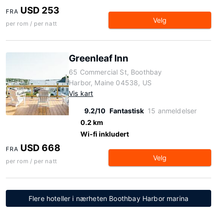
USD 253
FRA
Velg
per rom / per natt
Greenleaf Inn
65 Commercial St, Boothbay
Harbor, Maine 04538, US
Vis kart
9.2/10
Fantastisk
15 anmeldelser
0.2 km
Wi-fi inkludert
USD 668
FRA
Velg
per rom / per natt
Flere hoteller i nærheten Boothbay Harbor marina