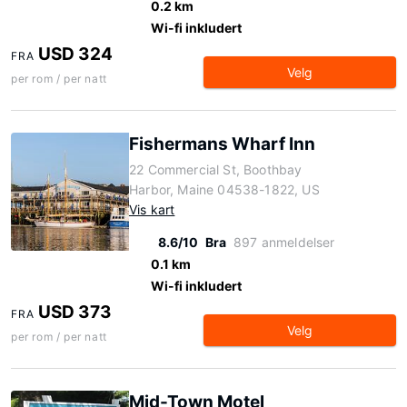
0.2 km
Wi-fi inkludert
USD 324
FRA
Velg
per rom / per natt
Fishermans Wharf Inn
22 Commercial St, Boothbay
Harbor, Maine 04538-1822, US
Vis kart
8.6/10
Bra
897 anmeldelser
0.1 km
Wi-fi inkludert
USD 373
FRA
Velg
per rom / per natt
Mid-Town Motel