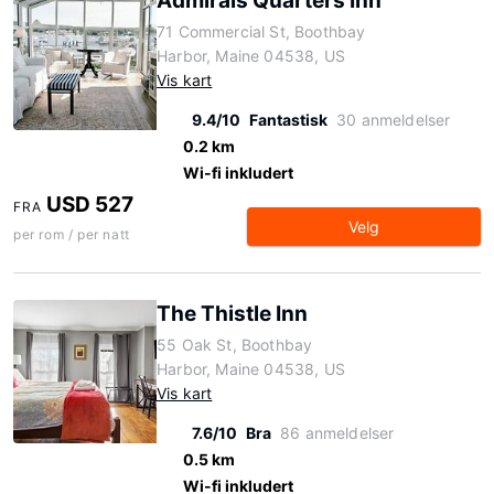
Admirals Quarters Inn
71 Commercial St, Boothbay
Harbor, Maine 04538, US
Vis kart
9.4/10
Fantastisk
30 anmeldelser
0.2 km
Wi-fi inkludert
USD 527
FRA
Velg
per rom / per natt
The Thistle Inn
55 Oak St, Boothbay
Harbor, Maine 04538, US
Vis kart
7.6/10
Bra
86 anmeldelser
0.5 km
Wi-fi inkludert