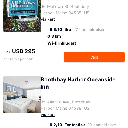
96 McKown St, Boothbay
Harbor, Maine 04538, US
Vis kart
8.8/10
Bra
227 anmeldelser
0.3 km
Wi-fi inkludert
USD 295
FRA
Velg
per rom / per natt
Boothbay Harbor Oceanside
Inn
35 Atlantic Ave, Boothbay
Harbor, Maine 04538, US
Vis kart
9.2/10
Fantastisk
29 anmeldelser