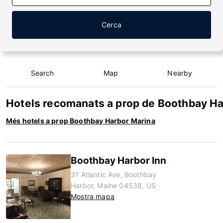
Cerca
Search
Map
Nearby
Hotels recomanats a prop de Boothbay H
Més hotels a prop Boothbay Harbor Marina
Boothbay Harbor Inn
31 Atlantic Ave, Boothbay
Harbor, Maine 04538, US
Mostra mapa