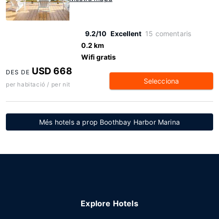
9.2/10
Excellent
15 comentaris
0.2 km
Wifi gratis
USD 668
DES DE
Selecciona
per habitació / per nit
Més hotels a prop Boothbay Harbor Marina
Explore Hotels