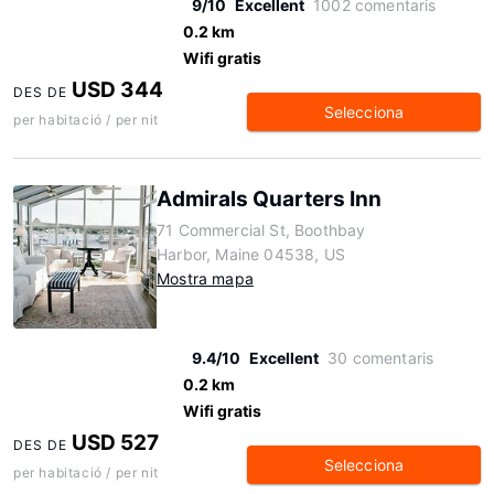
9/10
Excellent
1002 comentaris
0.2 km
Wifi gratis
USD 344
DES DE
Selecciona
per habitació / per nit
Admirals Quarters Inn
71 Commercial St, Boothbay
Harbor, Maine 04538, US
Mostra mapa
9.4/10
Excellent
30 comentaris
0.2 km
Wifi gratis
USD 527
DES DE
Selecciona
per habitació / per nit