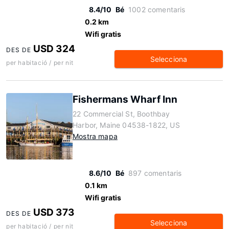
8.4/10
Bé
1002 comentaris
0.2 km
Wifi gratis
USD 324
DES DE
Selecciona
per habitació / per nit
Fishermans Wharf Inn
22 Commercial St, Boothbay
Harbor, Maine 04538-1822, US
Mostra mapa
8.6/10
Bé
897 comentaris
0.1 km
Wifi gratis
USD 373
DES DE
Selecciona
per habitació / per nit