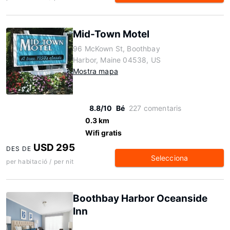
Mid-Town Motel
96 McKown St, Boothbay
Harbor, Maine 04538, US
Mostra mapa
8.8/10
Bé
227 comentaris
0.3 km
Wifi gratis
USD 295
DES DE
Selecciona
per habitació / per nit
Boothbay Harbor Oceanside
Inn