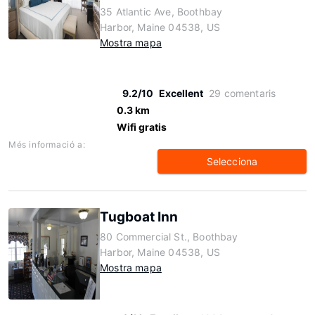
35 Atlantic Ave, Boothbay
Harbor, Maine 04538, US
Mostra mapa
9.2/10
Excellent
29 comentaris
0.3 km
Wifi gratis
Més informació a:
Selecciona
Tugboat Inn
80 Commercial St., Boothbay
Harbor, Maine 04538, US
Mostra mapa