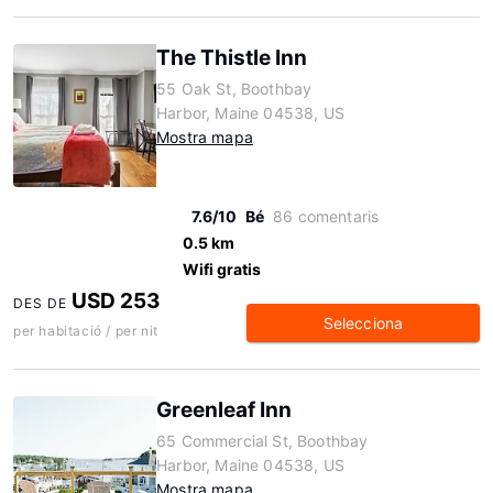
The Thistle Inn
55 Oak St, Boothbay
Harbor, Maine 04538, US
Mostra mapa
7.6/10
Bé
86 comentaris
0.5 km
Wifi gratis
USD 253
DES DE
Selecciona
per habitació / per nit
Greenleaf Inn
65 Commercial St, Boothbay
Harbor, Maine 04538, US
Mostra mapa