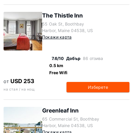
The Thistle Inn
55 Oak St, Boothbay
Harbor, Maine 04538, US
Покажи карта
7.6/10
Добър
86 отзива
0.5 km
Free Wifi
USD 253
ОТ
Изберете
на стая / на нощ
Greenleaf Inn
65 Commercial St, Boothbay
Harbor, Maine 04538, US
Покажи карта