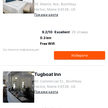
35 Atlantic Ave, Boothbay
Harbor, Maine 04538, US
Покажи карта
9.2/10
Excellent
29 отзива
0.3 km
Free Wifi
За повече информация:
Изберете
Tugboat Inn
80 Commercial St., Boothbay
Harbor, Maine 04538, US
Покажи карта