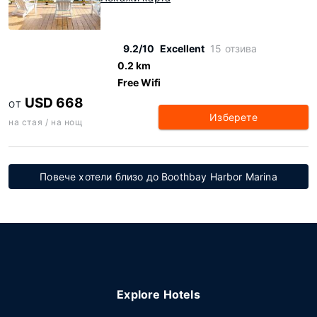
9.2/10
Excellent
15 отзива
0.2 km
Free Wifi
USD 668
ОТ
Изберете
на стая / на нощ
Повече хотели близо до Boothbay Harbor Marina
Explore Hotels