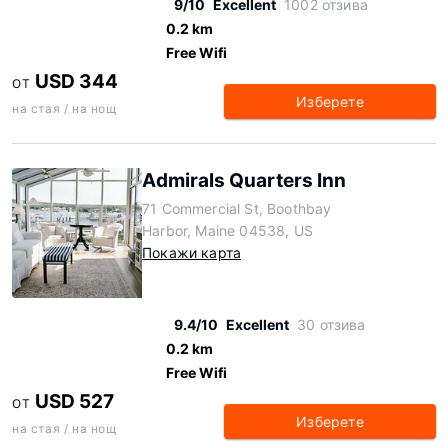
9/10
Excellent
1002 отзива
0.2 km
Free Wifi
USD 344
ОТ
Изберете
на стая / на нощ
Admirals Quarters Inn
71 Commercial St, Boothbay
Harbor, Maine 04538, US
Покажи карта
9.4/10
Excellent
30 отзива
0.2 km
Free Wifi
USD 527
ОТ
Изберете
на стая / на нощ