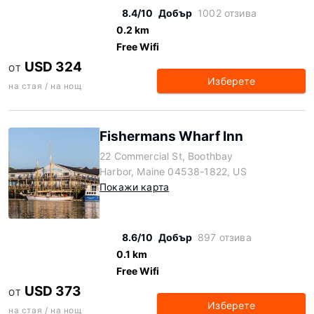
8.4/10
Добър
1002 отзива
0.2 km
Free Wifi
USD 324
ОТ
Изберете
на стая / на нощ
Fishermans Wharf Inn
22 Commercial St, Boothbay
Harbor, Maine 04538-1822, US
Покажи карта
8.6/10
Добър
897 отзива
0.1 km
Free Wifi
USD 373
ОТ
Изберете
на стая / на нощ