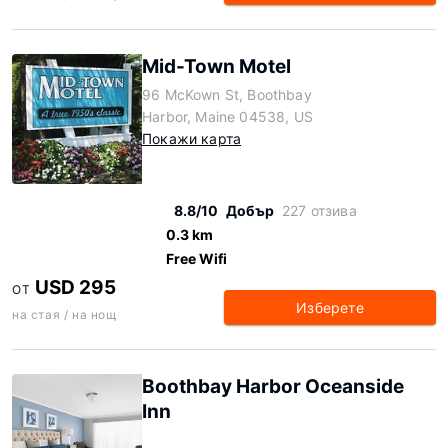
Mid-Town Motel
96 McKown St, Boothbay
Harbor, Maine 04538, US
Покажи карта
8.8/10
Добър
227 отзива
0.3 km
Free Wifi
USD 295
ОТ
Изберете
на стая / на нощ
Boothbay Harbor Oceanside
Inn