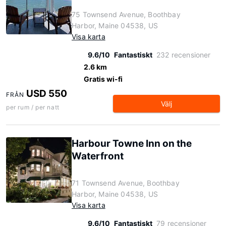
75 Townsend Avenue, Boothbay
Harbor, Maine 04538, US
Visa karta
9.6/10
Fantastiskt
232 recensioner
2.6 km
Gratis wi-fi
USD 550
FRÅN
Välj
per rum / per natt
Harbour Towne Inn on the
Waterfront
71 Townsend Avenue, Boothbay
Harbor, Maine 04538, US
Visa karta
9.6/10
Fantastiskt
79 recensioner