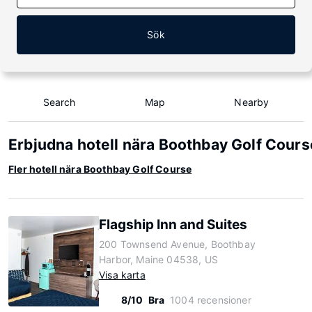
Sök
Search
Map
Nearby
Erbjudna hotell nära Boothbay Golf Cours
Fler hotell nära Boothbay Golf Course
Flagship Inn and Suites
200 Townsend Avenue, Boothbay
Harbor, Maine 04538, US
Visa karta
8/10
Bra
1004 recensioner