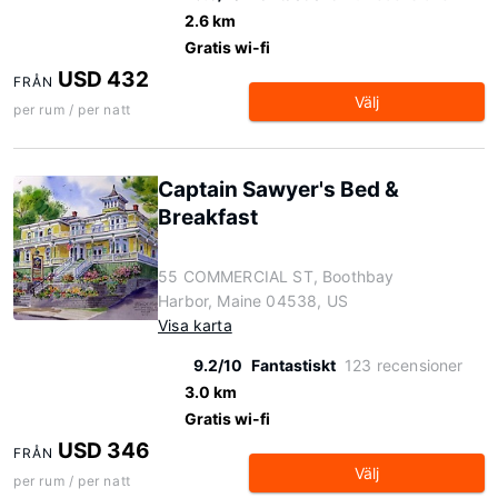
2.6 km
Gratis wi-fi
USD 432
FRÅN
Välj
per rum / per natt
Captain Sawyer's Bed &
Breakfast
55 COMMERCIAL ST, Boothbay
Harbor, Maine 04538, US
Visa karta
9.2/10
Fantastiskt
123 recensioner
3.0 km
Gratis wi-fi
USD 346
FRÅN
Välj
per rum / per natt