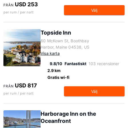
USD 253
FRÅN
Välj
per rum / per natt
Topside Inn
60 McKown St, Boothbay
Harbor, Maine 04538, US
Visa karta
9.8/10
Fantastiskt
103 recensioner
2.9 km
Gratis wi-fi
USD 817
FRÅN
Välj
per rum / per natt
Harborage Inn on the
Oceanfront