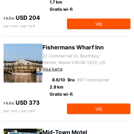
1.7 km
Gratis wi-fi
USD 204
FRÅN
Välj
per rum / per natt
Fishermans Wharf Inn
22 Commercial St, Boothbay
Harbor, Maine 04538-1822, US
Visa karta
8.6/10
Bra
897 recensioner
2.9 km
Gratis wi-fi
USD 373
FRÅN
Välj
per rum / per natt
Mid-Town Motel