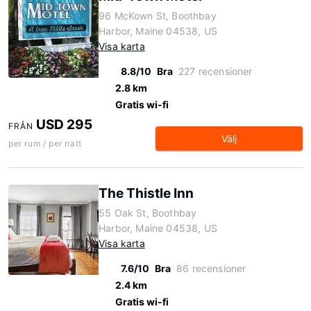
96 McKown St, Boothbay
Harbor, Maine 04538, US
Visa karta
8.8/10
Bra
227 recensioner
2.8 km
Gratis wi-fi
USD 295
FRÅN
Välj
per rum / per natt
The Thistle Inn
55 Oak St, Boothbay
Harbor, Maine 04538, US
Visa karta
7.6/10
Bra
86 recensioner
2.4 km
Gratis wi-fi