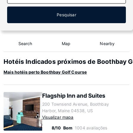
Pesquisar
Search
Map
Nearby
Hotéis Indicados próximos de Boothbay G
Mais hotéis perto Boothbay Golf Course
Flagship Inn and Suites
200 Townsend Avenue, Boothbay
Harbor, Maine 04538, US
Visualizar mapa
8/10
Bom
1004 avaliações