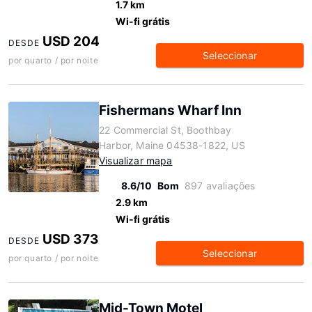
1.7 km
Wi-fi grátis
USD 204
DESDE
Seleccionar
por quarto / por noite
Fishermans Wharf Inn
22 Commercial St, Boothbay
Harbor, Maine 04538-1822, US
Visualizar mapa
8.6/10
Bom
897 avaliações
2.9 km
Wi-fi grátis
USD 373
DESDE
Seleccionar
por quarto / por noite
Mid-Town Motel