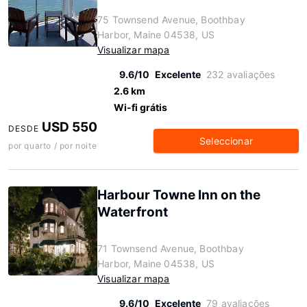
75 Townsend Avenue, Boothbay
Harbor, Maine 04538, US
Visualizar mapa
9.6/10
Excelente
232 avaliações
2.6 km
Wi-fi grátis
USD 550
DESDE
Seleccionar
por quarto / por noite
Harbour Towne Inn on the
Waterfront
71 Townsend Avenue, Boothbay
Harbor, Maine 04538, US
Visualizar mapa
9.6/10
Excelente
79 avaliações