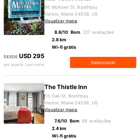
96 McKown St, Boothbay
Harbor, Maine 04538, US
Visualizar mapa
8.8/10
Bom
227 avaliações
2.8 km
Wi-fi grátis
USD 295
DESDE
Seleccionar
por quarto / por noite
The Thistle Inn
55 Oak St, Boothbay
Harbor, Maine 04538, US
Visualizar mapa
7.6/10
Bom
86 avaliações
2.4 km
Wi-fi grátis