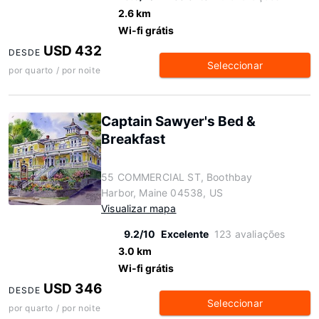
2.6 km
Wi-fi grátis
USD 432
DESDE
Seleccionar
por quarto / por noite
Captain Sawyer's Bed &
Breakfast
55 COMMERCIAL ST, Boothbay
Harbor, Maine 04538, US
Visualizar mapa
9.2/10
Excelente
123 avaliações
3.0 km
Wi-fi grátis
USD 346
DESDE
Seleccionar
por quarto / por noite