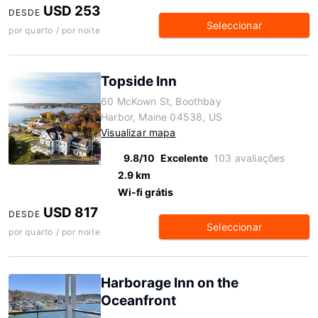
USD 253
DESDE
Seleccionar
por quarto / por noite
Topside Inn
60 McKown St, Boothbay
Harbor, Maine 04538, US
Visualizar mapa
9.8/10
Excelente
103 avaliações
2.9 km
Wi-fi grátis
USD 817
DESDE
Seleccionar
por quarto / por noite
Harborage Inn on the
Oceanfront