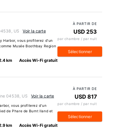
À PARTIR DE
 04538, US
Voir la carte
USD 253
par chambre / par nuit
y Harbor, vous profiterez d'un
es comme Musée Boothbay Region
Sélectionner
2.4 km
Accès Wi-Fi gratuit
À PARTIR DE
ine 04538, US
Voir la carte
USD 817
par chambre / par nuit
rbor, vous profiterez d'un
ied de Phare de Burnt Iland et
Sélectionner
2.9 km
Accès Wi-Fi gratuit