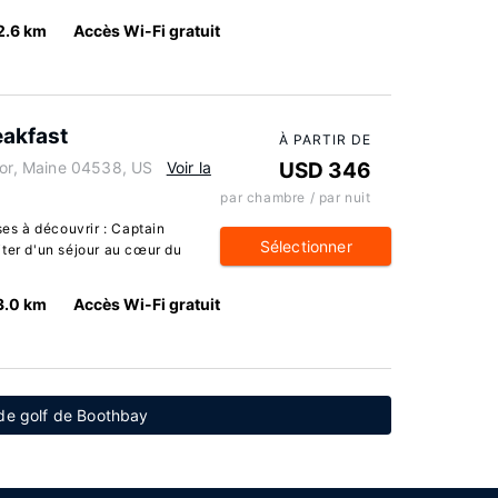
2.6 km
Accès Wi-Fi gratuit
eakfast
À PARTIR DE
r, Maine 04538, US
Voir la
USD 346
par chambre / par nuit
s à découvrir : Captain
Sélectionner
iter d'un séjour au cœur du
3.0 km
Accès Wi-Fi gratuit
 de golf de Boothbay