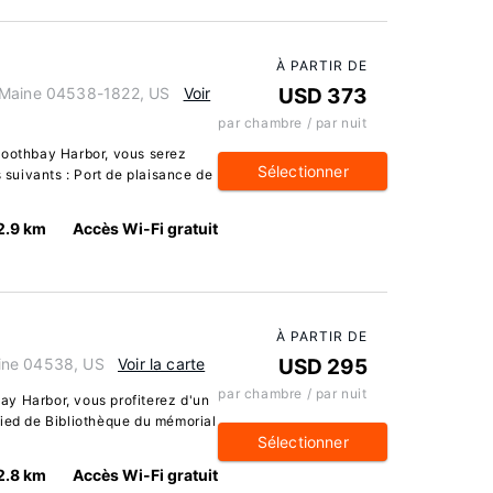
À PARTIR DE
 Maine 04538-1822, US
Voir
USD 373
par chambre / par nuit
Boothbay Harbor, vous serez
Sélectionner
s suivants : Port de plaisance de
2.9 km
Accès Wi-Fi gratuit
À PARTIR DE
ine 04538, US
Voir la carte
USD 295
par chambre / par nuit
y Harbor, vous profiterez d'un
pied de Bibliothèque du mémorial
Sélectionner
2.8 km
Accès Wi-Fi gratuit