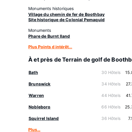
Monuments historiques
Village du chemin de fer de Boothbay
Site historique de Colonial Pemaquid
Monuments
Phare de Burnt Iland
Plus Points d intérêt...
À et près de Terrain de golf de Booth
Bath
30 Hôtels
15
Brunswick
34 Hôtels
27
Warren
44 Hôtels
41
Nobleboro
66 Hôtels
25.
Squirrel Island
36 Hôtels
7
Plus…