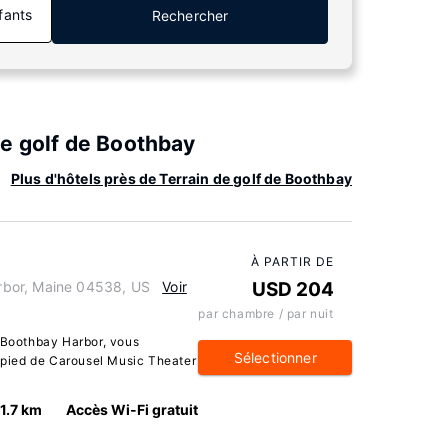
fants
Rechercher
e golf de Boothbay
Plus d'hôtels près de Terrain de golf de Boothbay
À PARTIR DE
bor, Maine 04538, US
Voir
USD 204
par chambre / par nuit
à Boothbay Harbor, vous
Sélectionner
à pied de Carousel Music Theater
1.7 km
Accès Wi-Fi gratuit