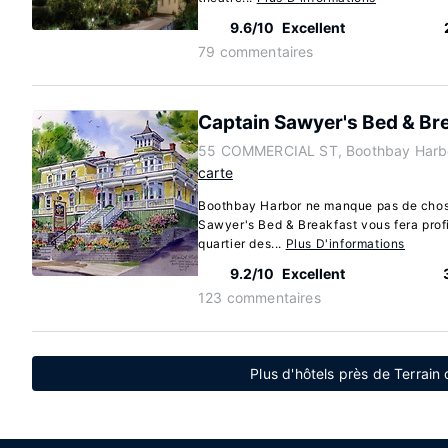
9.6/10
Excellent
79 commentaires
Captain Sawyer's Bed & Br
55 COMMERCIAL ST, Boothbay Harbo
carte
Boothbay Harbor ne manque pas de chose
Sawyer's Bed & Breakfast vous fera prof
quartier des...
Plus D'informations
9.2/10
Excellent
123 commentaires
Plus d'hôtels près de Terrain