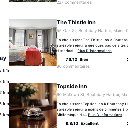
227 commentaires
The Thistle Inn
55 Oak St, Boothbay Harbor, Maine
En choisissant The Thistle Inn à Boothba
agréable séjour à quelques pas de sit
Historical...
Plus D'informations
bay
7.6/10
Bien
86 commentaires
.8 km
.3 km
Topside Inn
.7 km
60 McKown St, Boothbay Harbor, Ma
3 km
En choisissant Topside Inn à Boothbay Ha
agréable séjour à moins de 5 minutes à p
.5 km
Bibliothèque du...
Plus D'informations
9.8/10
Excellent