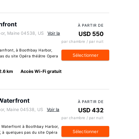
nfront
À PARTIR DE
or, Maine 04538, US
Voir la
USD 550
par chambre / par nuit
anfront, à Boothbay Harbor,
Sélectionner
pas du site Opéra théâtre Opera
2.6 km
Accès Wi-Fi gratuit
Waterfront
À PARTIR DE
or, Maine 04538, US
Voir la
USD 432
par chambre / par nuit
 Waterfront à Boothbay Harbor,
Sélectionner
f, à quelques pas du site Opéra