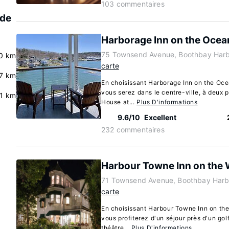
103 commentaires
 de
Harborage Inn on the Ocea
75 Townsend Avenue, Boothbay Harb
0 km
carte
7 km
En choisissant Harborage Inn on the Oce
vous serez dans le centre-ville, à deux 
.1 km
House at...
Plus D'informations
9.6/10
Excellent
232 commentaires
Harbour Towne Inn on the 
71 Townsend Avenue, Boothbay Harb
carte
En choisissant Harbour Towne Inn on the
vous profiterez d'un séjour près d'un gol
théâtre...
Plus D'informations