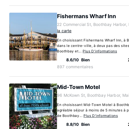
Fishermans Wharf Inn
22 Commercial St, Boothbay Harbor,
la carte
En choisissant Fishermans Wharf Inn, à 
dans le centre-ville, à deux pas des site
Boothbay et...
Plus D'informations
8.6/10
Bien
897 commentaires
Mid-Town Motel
96 McKown St, Boothbay Harbor, Ma
En choisissant Mid-Town Motel à Boothba
agréable séjour à moins de 5 minutes à 
de Boothbay...
Plus D'informations
8.8/10
Bien