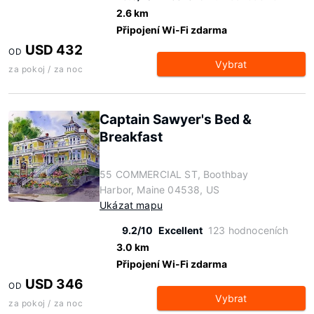
2.6 km
Připojení Wi-Fi zdarma
USD 432
OD
Vybrat
za pokoj / za noc
Captain Sawyer's Bed &
Breakfast
55 COMMERCIAL ST, Boothbay
Harbor, Maine 04538, US
Ukázat mapu
9.2/10
Excellent
123 hodnoceních
3.0 km
Připojení Wi-Fi zdarma
USD 346
OD
Vybrat
za pokoj / za noc