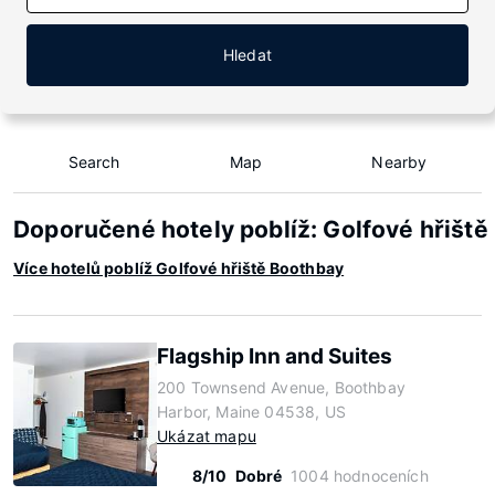
Hledat
Search
Map
Nearby
Doporučené hotely poblíž: Golfové hřišt
Více hotelů poblíž Golfové hřiště Boothbay
Flagship Inn and Suites
200 Townsend Avenue, Boothbay
Harbor, Maine 04538, US
Ukázat mapu
8/10
Dobré
1004 hodnoceních