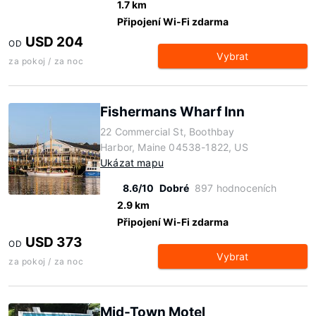
1.7 km
Připojení Wi-Fi zdarma
USD 204
OD
Vybrat
za pokoj / za noc
Fishermans Wharf Inn
22 Commercial St, Boothbay
Harbor, Maine 04538-1822, US
Ukázat mapu
8.6/10
Dobré
897 hodnoceních
2.9 km
Připojení Wi-Fi zdarma
USD 373
OD
Vybrat
za pokoj / za noc
Mid-Town Motel