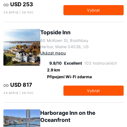
USD 253
OD
Vybrat
za pokoj / za noc
Topside Inn
60 McKown St, Boothbay
Harbor, Maine 04538, US
Ukázat mapu
9.8/10
Excellent
103 hodnoceních
2.9 km
Připojení Wi-Fi zdarma
USD 817
OD
Vybrat
za pokoj / za noc
Harborage Inn on the
Oceanfront