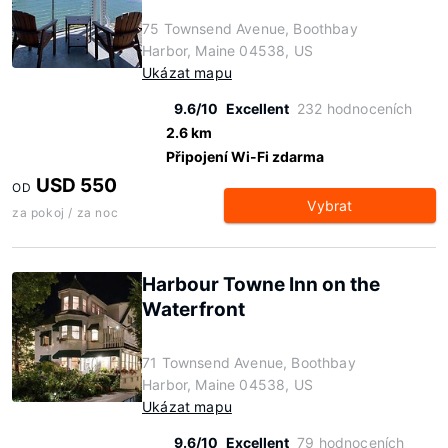
75 Townsend Avenue, Boothbay
Harbor, Maine 04538, US
Ukázat mapu
9.6/10
Excellent
232 hodnoceních
2.6 km
Připojení Wi-Fi zdarma
USD 550
OD
Vybrat
za pokoj / za noc
Harbour Towne Inn on the
Waterfront
71 Townsend Avenue, Boothbay
Harbor, Maine 04538, US
Ukázat mapu
9.6/10
Excellent
79 hodnoceních