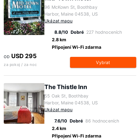
96 McKown St, Boothbay
Harbor, Maine 04538, US
Ukázat mapu
8.8/10
Dobré
227 hodnoceních
2.8 km
Připojení Wi-Fi zdarma
USD 295
OD
Vybrat
za pokoj / za noc
The Thistle Inn
55 Oak St, Boothbay
Harbor, Maine 04538, US
Ukázat mapu
7.6/10
Dobré
86 hodnoceních
2.4 km
Připojení Wi-Fi zdarma