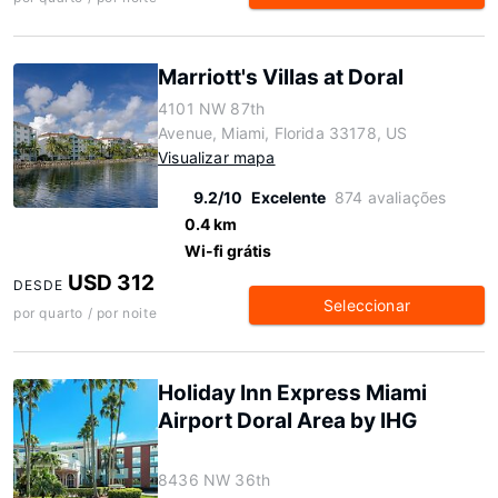
Marriott's Villas at Doral
4101 NW 87th
Avenue, Miami, Florida 33178, US
Visualizar mapa
9.2/10
Excelente
874 avaliações
0.4 km
Wi-fi grátis
USD 312
DESDE
Seleccionar
por quarto / por noite
Holiday Inn Express Miami
Airport Doral Area by IHG
8436 NW 36th