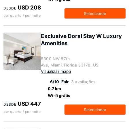
USD 208
DESDE
Seleccionar
por quarto / por noite
Exclusive Doral Stay W Luxury
Amenities
5300 NW 87th
Ave, Miami, Florida 33178, US
Visualizar mapa
6/10
Fair
3 avaliações
0.7 km
Wi-fi grátis
USD 447
DESDE
Seleccionar
por quarto / por noite