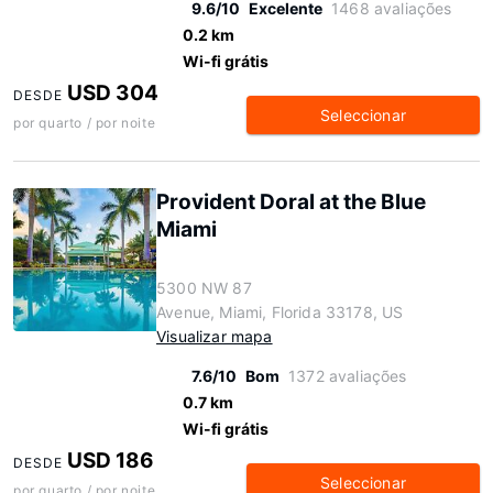
9.6/10
Excelente
1468 avaliações
0.2 km
Wi-fi grátis
USD 304
DESDE
Seleccionar
por quarto / por noite
Provident Doral at the Blue
Miami
5300 NW 87
Avenue, Miami, Florida 33178, US
Visualizar mapa
7.6/10
Bom
1372 avaliações
0.7 km
Wi-fi grátis
USD 186
DESDE
Seleccionar
por quarto / por noite