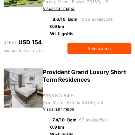
Street, Miami, Florida 33166, US
Visualizar mapa
8.6/10
Bom
1006 avaliações
0.9 km
Wi-fi grátis
USD 154
DESDE
Seleccionar
por quarto / por noite
Provident Grand Luxury Short
Term Residences
5350 NW 84th
Ave, Miami, Florida 33166, US
Visualizar mapa
7.4/10
Bom
57 avaliações
0.9 km
Wi-fi grátis