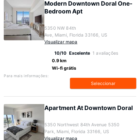
Modern Downtown Doral One-
Bedroom Apt
5350 NW 84th
Ave, Miami, Florida 33166, US
Visualizar mapa
10/10
Excelente
1 avaliações
0.9 km
Wi-fi grátis
Para mais informações:
Seleccionar
Apartment At Downtown Doral
5350 Northwest 84th Avenue 5350
Park, Miami, Florida 33166, US
Visualizar mapa