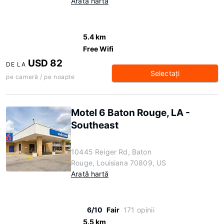
Arată hartă
5.4 km
Free Wifi
USD 82
DE LA
Selectaţi
pe cameră / pe noapte
Motel 6 Baton Rouge, LA -
Southeast
10445 Reiger Rd, Baton
Rouge, Louisiana 70809, US
Arată hartă
6/10
Fair
171 opinii
5.5 km