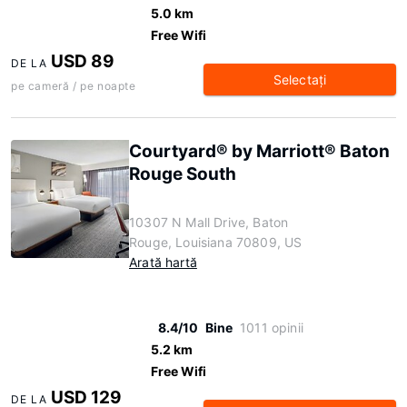
5.0 km
Free Wifi
USD 89
DE LA
Selectaţi
pe cameră / pe noapte
Courtyard® by Marriott® Baton
Rouge South
10307 N Mall Drive, Baton
Rouge, Louisiana 70809, US
Arată hartă
8.4/10
Bine
1011 opinii
5.2 km
Free Wifi
USD 129
DE LA