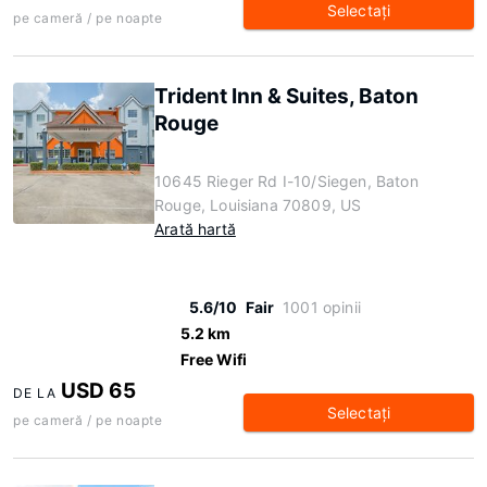
Selectaţi
pe cameră / pe noapte
Trident Inn & Suites, Baton
Rouge
10645 Rieger Rd I-10/Siegen, Baton
Rouge, Louisiana 70809, US
Arată hartă
5.6/10
Fair
1001 opinii
5.2 km
Free Wifi
USD 65
DE LA
Selectaţi
pe cameră / pe noapte