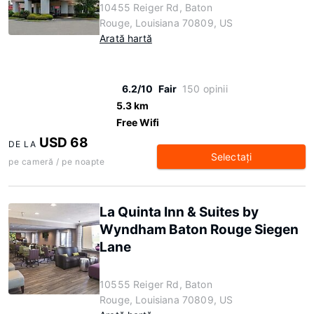
10455 Reiger Rd, Baton
Rouge, Louisiana 70809, US
Arată hartă
6.2/10
Fair
150 opinii
5.3 km
Free Wifi
USD 68
DE LA
Selectaţi
pe cameră / pe noapte
La Quinta Inn & Suites by
Wyndham Baton Rouge Siegen
Lane
10555 Reiger Rd, Baton
Rouge, Louisiana 70809, US