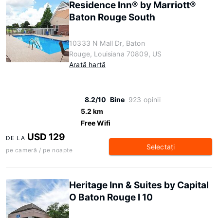
Residence Inn® by Marriott®
Baton Rouge South
10333 N Mall Dr, Baton
Rouge, Louisiana 70809, US
Arată hartă
8.2/10
Bine
923 opinii
5.2 km
Free Wifi
USD 129
DE LA
Selectaţi
pe cameră / pe noapte
Heritage Inn & Suites by Capital
O Baton Rouge I 10