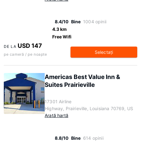
8.4/10
Bine
1004 opinii
4.3 km
Free Wifi
USD 147
DE LA
Selectaţi
pe cameră / pe noapte
Americas Best Value Inn &
Suites Prairieville
17301 Airline
Highway, Prairieville, Louisiana 70769, US
Arată hartă
8.8/10
Bine
614 opinii