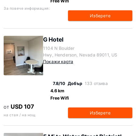
Free Wifi
За повече информация:
Изберете
G Hotel
1104 N Boulder
Hwy, Henderson, Nevada 89011, US
Покажи карта
7.8/10
Добър
133 отзива
4.6 km
Free Wifi
USD 107
ОТ
Изберете
на стая / на нощ