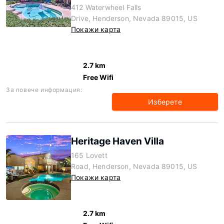
412 Waterwheel Falls
Drive, Henderson, Nevada 89015, US
Покажи карта
2.7 km
Free Wifi
За повече информация:
Изберете
Heritage Haven Villa
165 Lovett
Road, Henderson, Nevada 89015, US
Покажи карта
2.7 km