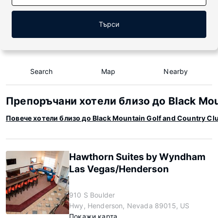
Търси
Search
Map
Nearby
Препоръчани хотели близо до Black Moun
Повече хотели близо до Black Mountain Golf and Country Cl
Hawthorn Suites by Wyndham
Las Vegas/Henderson
910 S Boulder
Hwy, Henderson, Nevada 89015, US
Покажи карта