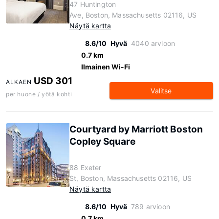
47 Huntington
Ave, Boston, Massachusetts 02116, US
Näytä kartta
8.6/10
Hyvä
4040 arvioon
0.7 km
Ilmainen Wi-Fi
USD 301
ALKAEN
Valitse
per huone / yötä kohti
Courtyard by Marriott Boston
Copley Square
88 Exeter
St, Boston, Massachusetts 02116, US
Näytä kartta
8.6/10
Hyvä
789 arvioon
0.7 km