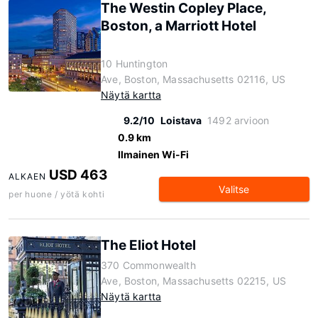
The Westin Copley Place,
Boston, a Marriott Hotel
10 Huntington
Ave, Boston, Massachusetts 02116, US
Näytä kartta
9.2/10
Loistava
1492 arvioon
0.9 km
Ilmainen Wi-Fi
USD 463
ALKAEN
Valitse
per huone / yötä kohti
The Eliot Hotel
370 Commonwealth
Ave, Boston, Massachusetts 02215, US
Näytä kartta