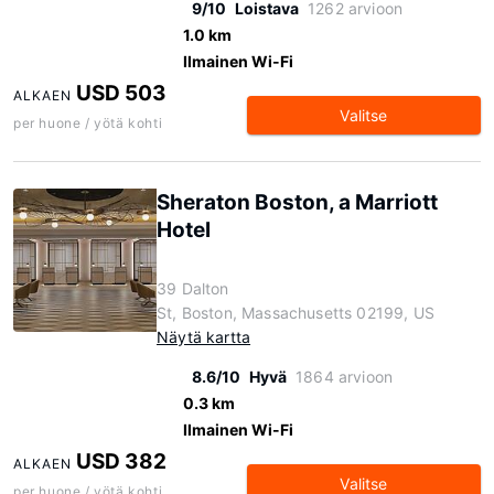
9/10
Loistava
1262 arvioon
1.0 km
Ilmainen Wi-Fi
USD 503
ALKAEN
Valitse
per huone / yötä kohti
Sheraton Boston, a Marriott
Hotel
39 Dalton
St, Boston, Massachusetts 02199, US
Näytä kartta
8.6/10
Hyvä
1864 arvioon
0.3 km
Ilmainen Wi-Fi
USD 382
ALKAEN
Valitse
per huone / yötä kohti