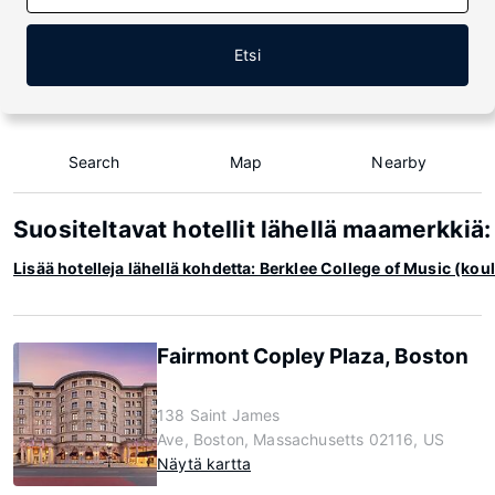
Etsi
Search
Map
Nearby
Suositeltavat hotellit lähellä maamerkkiä
Lisää hotelleja lähellä kohdetta: Berklee College of Music (kou
Fairmont Copley Plaza, Boston
138 Saint James
Ave, Boston, Massachusetts 02116, US
Näytä kartta