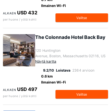
Ilmainen Wi-Fi
USD 432
ALKAEN
Valitse
per huone / yötä kohti
The Colonnade Hotel Back Bay
120 Huntington
Avenue, Boston, Massachusetts 02116, US
Näytä kartta
9.2/10
Loistava
2364 arvioon
0.6 km
Ilmainen Wi-Fi
USD 497
ALKAEN
Valitse
per huone / yötä kohti