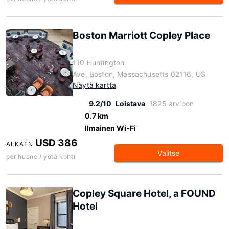
Boston Marriott Copley Place
110 Huntington
Ave, Boston, Massachusetts 02116, US
Näytä kartta
9.2/10
Loistava
1825 arvioon
0.7 km
Ilmainen Wi-Fi
USD 386
ALKAEN
Valitse
per huone / yötä kohti
Copley Square Hotel, a FOUND
Hotel