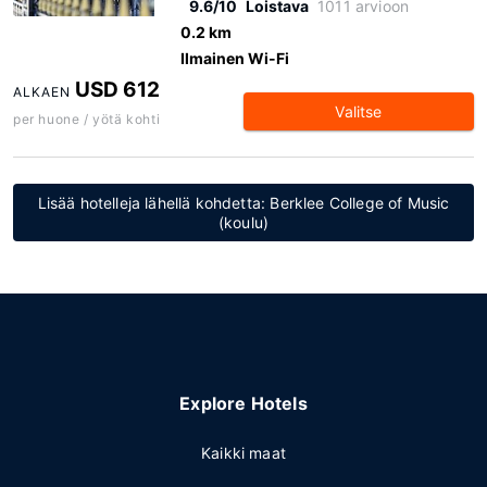
9.6/10
Loistava
1011 arvioon
0.2 km
Ilmainen Wi-Fi
USD 612
ALKAEN
Valitse
per huone / yötä kohti
Lisää hotelleja lähellä kohdetta: Berklee College of Music
(koulu)
Explore Hotels
Kaikki maat